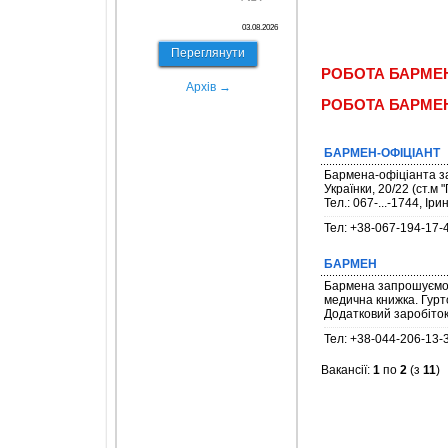
03.08.2026
Переглянути
РОБОТА БАРМЕН
Архів →
РОБОТА БАРМЕН
БАРМЕН-ОФІЦІАНТ
Бармена-офіціанта зап
Українки, 20/22 (ст.
Тел.: 067-...-1744, Іри
Тел: +38-067-194-17-
БАРМЕН
Бармена запрошуємо н
медична книжка. Гурт
Додатковий заробіто
Тел: +38-044-206-13-
Вакансії:
1
по
2
(з
11
)