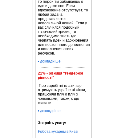
то порой ты забываешь о
еде и даже сне. Если
вдохновение отсутствует, то
любая задача
представляется
непосильной ношей. Если у
вас случился подобный
творческий кризис, то
необходимо знать где
черпать идеи и вдохновения
для постоянного дополнения
и наполнения своих
ресурсов.
• докладніше
21% - різниця "гендерної
рівності"
Про заробітні плати, що
отримують українські жінки,
працюючи пліч о пліч з
чоловіками, також, є що
сказати
• докладніше
Зверніть увагу:
Робота кухарем в Києві