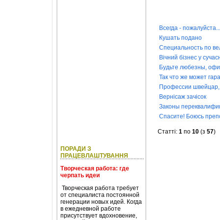
Всегда - пожалуйста..
Кушать подано
Специальность по в
Вічний бізнес у сучас
Будьте любезны, офи
Так что же может га
Профессии швейцар, 
Вернісаж зачісок
Законы переквалифи
Спасите! Боюсь преп
Статті:
1
по
10
(з
57
)
ПОРАДИ З
ПРАЦЕВЛАШТУВАННЯ
Творческая работа: где
черпать идеи
Творческая работа требует
от специалиста постоянной
генерации новых идей. Когда
в ежедневной работе
присутствует вдохновение,