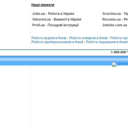
Наші проекти
:
Jobs.ua
- Робота в Україні
Srochno.ua
- Те
Vakansii.ua
- Вакансії в Україні
Resume.ua
- Ре
Profi.ua
- Посадові Інструкції
Jobsite.com.ua
Робота водієм в Києві
-
Робота поваром в Києві
-
Робота про
Робота прибиральником в Києві
-
Робота перукарем в Києві
© 2002-2026