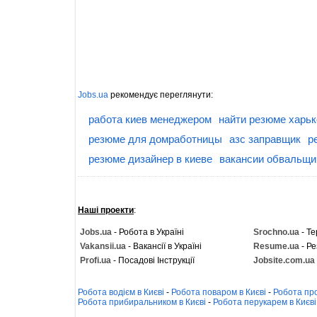
Jobs.ua
рекомендує переглянути:
работа киев менеджером
найти резюме харьк
резюме для домработницы
азс заправщик
р
резюме дизайнер в киеве
вакансии обвальщи
Наші проекти
:
Jobs.ua
- Робота в Україні
Srochno.ua
- Те
Vakansii.ua
- Вакансії в Україні
Resume.ua
- Ре
Profi.ua
- Посадові Інструкції
Jobsite.com.ua
Робота водієм в Києві
-
Робота поваром в Києві
-
Робота про
Робота прибиральником в Києві
-
Робота перукарем в Києві