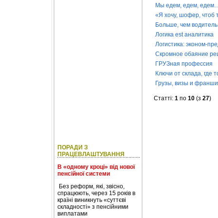
Мы едем, едем, едем
«Я хочу, шофер, чтоб 
Больше, чем водитель
Логика est аналитика
Логистика: эконом-пр
Скромное обаяние ре
ГРУЗная профессия
Ключи от склада, где 
Грузы, визы и франш
Статті:
1
по
10
(з
27
)
ПОРАДИ З
ПРАЦЕВЛАШТУВАННЯ
В «одному кроці» від нової
пенсійної системи
Без реформ, які, звісно,
спрацюють, через 15 років в
країні виникнуть «суттєві
складності» з пенсійними
виплатами