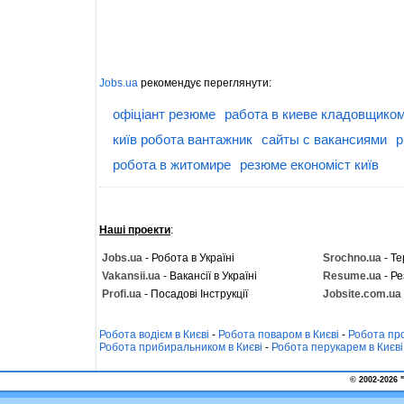
Jobs.ua
рекомендує переглянути:
офіціант резюме
работа в киеве кладовщико
київ робота вантажник
сайты с вакансиями
р
робота в житомире
резюме економіст київ
Наші проекти
:
Jobs.ua
- Робота в Україні
Srochno.ua
- Те
Vakansii.ua
- Вакансії в Україні
Resume.ua
- Ре
Profi.ua
- Посадові Інструкції
Jobsite.com.ua
Робота водієм в Києві
-
Робота поваром в Києві
-
Робота про
Робота прибиральником в Києві
-
Робота перукарем в Києві
© 2002-2026