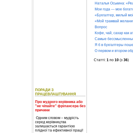
Наталья Оськина: «Ре
Мои года — мое богат
«Бухгалтер, милый мо
«Мой трамвай желани
Вопрос
Кофе, чай, сахар как 
Самые бессмысленны
Я б в бухгалтеры по
О первом и втором об
Статті:
1
по
10
(з
36
)
ПОРАДИ З
ПРАЦЕВЛАШТУВАННЯ
Про мудрого керівника або
"не чіпайте" фрілансера без
причини
Одним словом – мудрість
серед керівництва
залишається гарантією
плідної та ефективної праці!