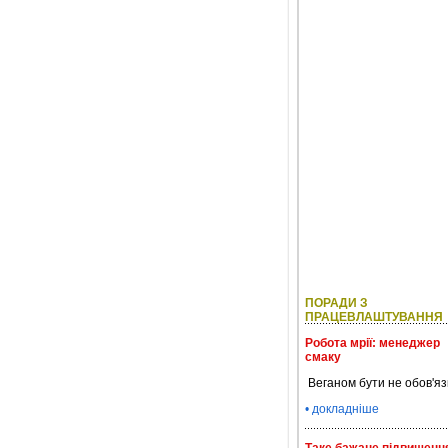
ПОРАДИ З
ПРАЦЕВЛАШТУВАННЯ
Робота мрії: менеджер
смаку
Веганом бути не обов'яз
• докладніше