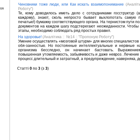
Чиновники тоже люди, или Как искать взаимопонимание
(Аналіт
Роботу")
2026
Те, кому доводилось иметь дело с сотрудниками госструктур (
каждому), знают, сколь непросто бывает выхлопотать самую 
печатью!) бумажку соответствующего органа. На тернистом пути 
документов на каждом шагу подстерегают неожиданности. Чтобы 
этапы, необходимо соблюдать ряд простых правил.
На здоровье!
(Аналітика :: №14 :: "Пропоную Роботу")
Умение осуществлять «мозговой штурм» для многих специалистов
обя-занностью. Но постоянные интеллектуальные и нервные н
организма бесследно, он начинает бастовать. Выражение
повышенная утомляемость, забывчивость и даже невроз. Лечение
процесс длительный и затратный, а предупреждение, наверняка, д
Статті
0
по
3
(з
3
)