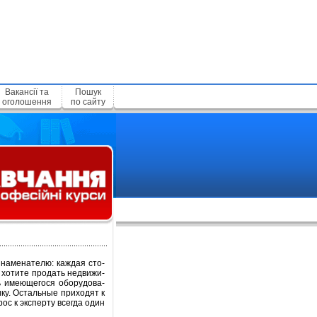
Вакансії та
Пошук
оголошення
по сайту
знаменателю: каждая сто-
 хотите продать недвижи-
ь имеющегося оборудова-
у. Остальные приходят к
ос к эксперту всегда один