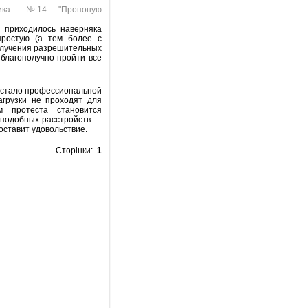
ика :: №14 :: "Пропоную
а приходилось наверняка
простую (а тем более с
получения разрешительных
благополучно пройти все
 стало профессиональной
агрузки не проходят для
м протеста становится
 подобных расстройств —
оставит удовольствие.
Сторінки:
1