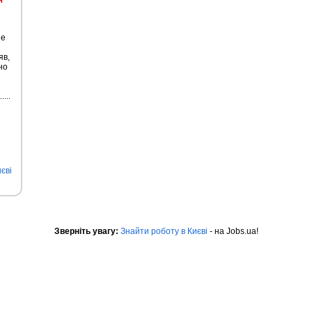
я
не
яв,
но
єві
Зверніть увагу:
Знайти роботу в Києві
- на Jobs.ua!