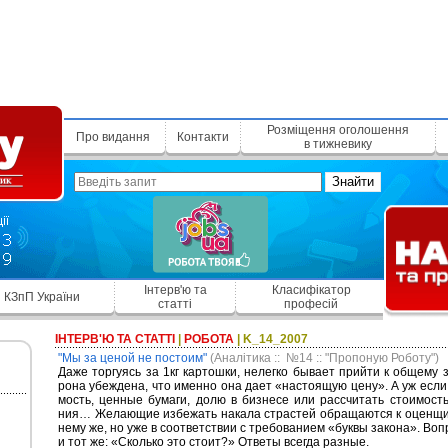
Розміщення оголошення
Про видання
Контакти
в тижневику
Знайти
Інтерв'ю та
Класифікатор
КЗпП України
статті
професій
ІНТЕРВ'Ю ТА СТАТТІ
|
РОБОТА
| K_14_2007
"Мы за ценой не постоим"
(Аналітика :: №14 :: "Пропоную Роботу")
Даже торгуясь за 1кг картошки, нелегко бывает прийти к общему 
рона убеждена, что именно она дает «настоящую цену». А уж если
мость, ценные бумаги, долю в бизнесе или рассчитать стоимост
ния… Желающие избежать накала страстей обращаются к оценщик
нему же, но уже в соответствии с требованием «буквы закона». Вопр
и тот же: «Сколько это стоит?» Ответы всегда разные.