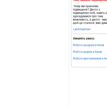
Таке бажане підвищенн
Чому ми прагнемо
підвищеня? Дехто з
підвищених осіб, навіть 
здогадувався про таку
можливість, а дехто - мрі
щоб це сталося, вже дав
• докладніше
Зверніть увагу:
Робота кухарем в Києві
Робота водієм в Києві
Робота вантажником в Ки