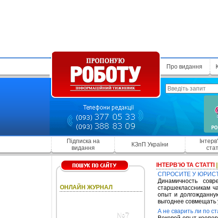
Про видання
Підписка на
Інтерв
КЗпП України
видання
стат
ІНТЕРВ'Ю ТА СТАТТІ
СПРОСИТЕ У ЮРИС
Динамичность сов
ОНЛАЙН ЖУРНАЛ
старшеклассникам ча
опыт и долгожданну
выгоднее совмещать 
А не сварить ли по с
№7