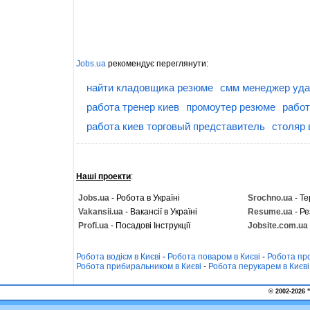
Jobs.ua
рекомендує переглянути:
найти кладовщика резюме
смм менеджер уд
работа тренер киев
промоутер резюме
работ
работа киев торговый представитель
столяр 
Наші проекти
:
Jobs.ua
- Робота в Україні
Srochno.ua
- Те
Vakansii.ua
- Вакансії в Україні
Resume.ua
- Ре
Profi.ua
- Посадові Інструкції
Jobsite.com.ua
Робота водієм в Києві
-
Робота поваром в Києві
-
Робота про
Робота прибиральником в Києві
-
Робота перукарем в Києві
© 2002-2026