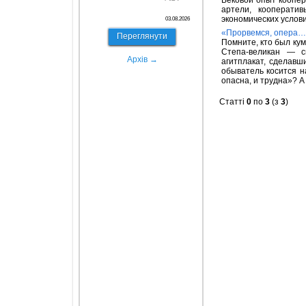
Вековой опыт коопер
артели, кооперати
экономических услови
03.08.2026
«Прорвемся, опера
Переглянути
Помните, кто был ку
Степа-великан — с
Архів →
агитплакат, сделавш
обыватель косится н
опасна, и трудна»? А
Статті
0
по
3
(з
3
)