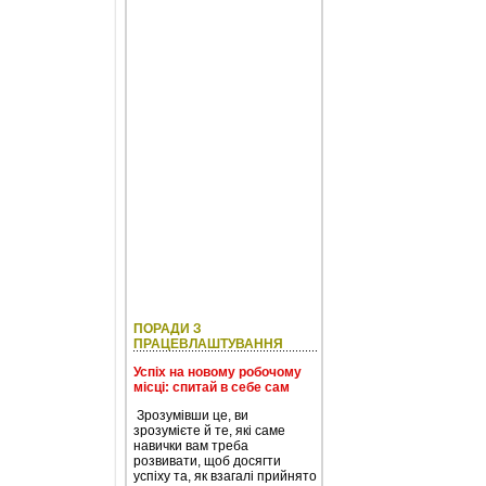
ПОРАДИ З
ПРАЦЕВЛАШТУВАННЯ
Успіх на новому робочому
місці: спитай в себе сам
Зрозумівши це, ви
зрозумієте й те, які саме
навички вам треба
розвивати, щоб досягти
успіху та, як взагалі прийнято