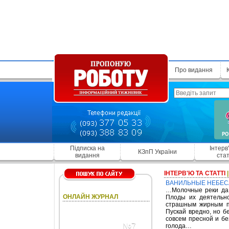
Про видання
Підписка на
Інтерв
КЗпП України
видання
стат
ІНТЕРВ'Ю ТА СТАТТІ
ВАНИЛЬНЫЕ НЕБЕ
…Молочные реки да 
ОНЛАЙН ЖУРНАЛ
Плоды их деятельно
страшным жирным п
Пускай вредно, но б
совсем пресной и бе
№7
голода…