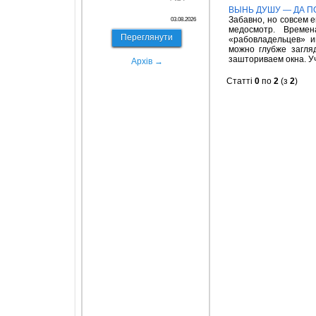
ВЫНЬ ДУШУ — ДА П
Забавно, но совсем 
03.08.2026
медосмотр. Време
Переглянути
«рабовладельцев» и
можно глубже загля
зашториваем окна. У
Архів →
Статті
0
по
2
(з
2
)