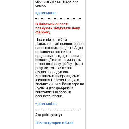
сюрпризом навіть для них
самих.
• докладніше
В Київській області
планують збудувати нову
фабрику
Коли під час війни
дізнаєшся такі новини, серце
наповнюється радістю. Адже
це означає, що життя
продовжується, що іноземні
інвестиції все ж не минають
стороною нашу країну. Цього
разу жителів Київської
області порадувала
британсько-нідерландська
компанія Unilever PLC, яка
виділить 20 мільйонів євро на
будівництво фабрики з
виготовлення засобів
особистої гігієни.
• докладніше
Зверніть увагу:
Робота кухарем в Києві