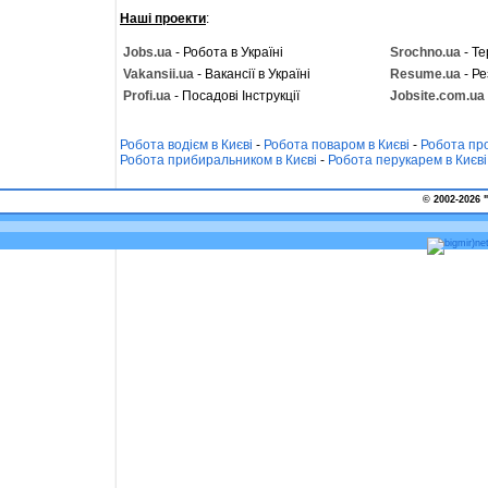
Наші проекти
:
Jobs.ua
- Робота в Україні
Srochno.ua
- Те
Vakansii.ua
- Вакансії в Україні
Resume.ua
- Ре
Profi.ua
- Посадові Інструкції
Jobsite.com.ua
Робота водієм в Києві
-
Робота поваром в Києві
-
Робота про
Робота прибиральником в Києві
-
Робота перукарем в Києві
© 2002-2026