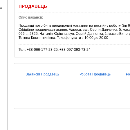
ПРОДАВЕЦЬ
26
Опис вакансії:
Продавці потрібні в продовольчі магазини на постійну роботу. З/п 6
Офіційне працевлаштування. Адреси: вул. Сергія Данченка, 5, мас
066-...-2325, Наталія Юріївна; вул. Сергій Данченка, 1, масив Виногр
Тетяна Костянтинівна. Телефонувати з 10.00 до 20.00
Тел:
+38-066-177-23-25, +38-097-393-73-24
Вакансія Продавець
Робота Продавець
Ро