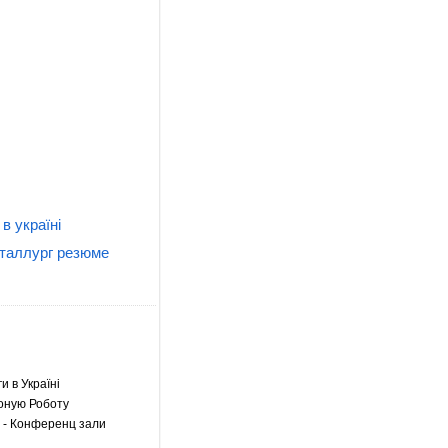
в україні
таллург резюме
ги в Україні
оную Роботу
- Конференц зали