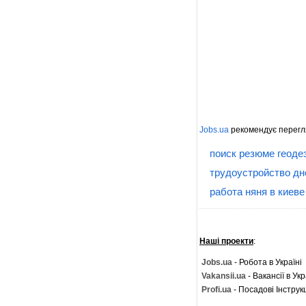
Jobs.ua
рекомендує перегл
поиск резюме геоде
трудоустройство дн
работа няня в киеве
Наші проекти
:
Jobs.ua
- Робота в Україні
Vakansii.ua
- Вакансії в Укр
Profi.ua
- Посадові Інструкц