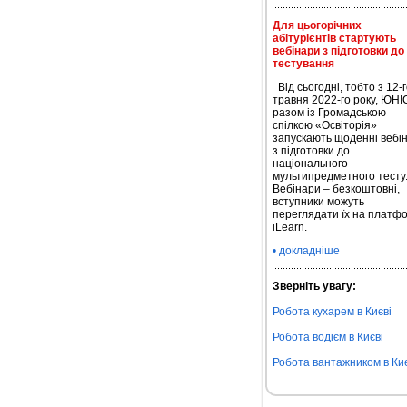
Для цьогорічних
абітурієнтів стартують
вебінари з підготовки до
тестування
Від сьогодні, тобто з 12-г
травня 2022-го року, ЮН
разом із Громадською
спілкою «Освіторія»
запускають щоденні вебі
з підготовки до
національного
мультипредметного тесту
Вебінари – безкоштовні,
вступники можуть
переглядати їх на платфо
iLearn.
• докладніше
Зверніть увагу:
Робота кухарем в Києві
Робота водієм в Києві
Робота вантажником в Киє