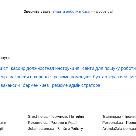
Зверніть увагу:
Знайти роботу в Києві
- на Jobs.ua!
янути:
зист
кассир должностная инструкция
сайти для пошуку роботи 
епр
вакансии в херсоне
резюме помощник бухгалтера киев
ме
 вакансии
бармен киев
резюме адміністратора
Srochno.ua
- Терміново Потрібні
Training.ua
- Тренін
аїні
Resume.ua
- Резюме в Україні
Personal.ua
- Проп
ії
Jobsite.com.ua
- Знайти Роботу
ArendaZala.com.ua