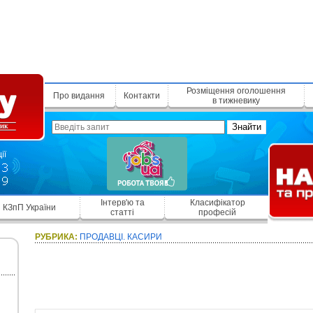
Розміщення оголошення
Про видання
Контакти
в тижневику
Знайти
Інтерв'ю та
Класифікатор
КЗпП України
статті
професій
РУБРИКА:
ПРОДАВЦІ. КАСИРИ