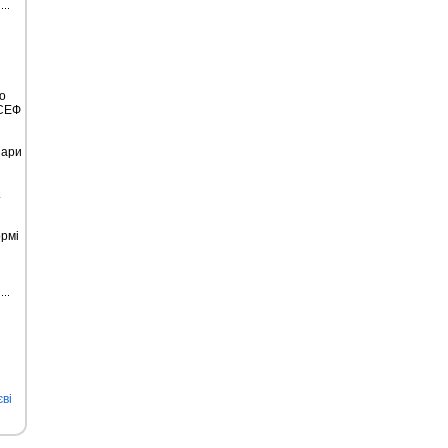
о
ІСЕФ
нари
.
рмі
ві