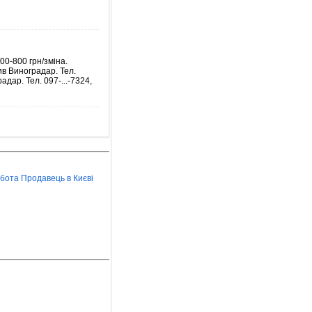
00-800 грн/зміна.
ив Виноградар. Тел.
адар. Тел. 097-...-7324,
бота Продавець в Києві