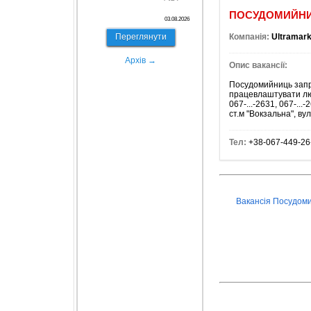
ПОСУДОМИЙН
03.08.2026
Переглянути
Компанія:
Ultramark
Архів →
Опис вакансії:
Посудомийниць запрош
працевлаштувати люде
067-...-2631, 067-...-
ст.м "Вокзальна", вул
Тел:
+38-067-449-26
Вакансія Посудом