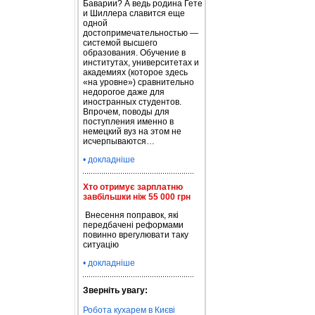
Баварии? А ведь родина Гете
и Шиллера славится еще
одной
достопримечательностью —
системой высшего
образования. Обучение в
институтах, университетах и
академиях (которое здесь
«на уровне») сравнительно
недорогое даже для
иностранных студентов.
Впрочем, поводы для
поступления именно в
немецкий вуз на этом не
исчерпываются…
• докладніше
Хто отримує зарплатню
завбільшки ніж 55 000 грн
Внесення поправок, які
передбачені реформами
повинно врегулювати таку
ситуацію
• докладніше
Зверніть увагу:
Робота кухарем в Києві