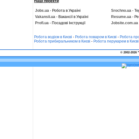
Наші проекти
:
Jobs.ua
- Робота в Україні
Srochno.ua
- Те
Vakansii.ua
- Вакансії в Україні
Resume.ua
- Ре
Profi.ua
- Посадові Інструкції
Jobsite.com.ua
Робота водієм в Києві
-
Робота поваром в Києві
-
Робота про
Робота прибиральником в Києві
-
Робота перукарем в Києві
© 2002-2026