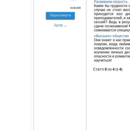
Развиваем скорость
Какие бы трудности н
03.08.2026
случае не стоит во
приходится изо дн
Переглянути
преподавателей, и з
сессий? Ведь в резу
Архів →
сдачи госэкзаменов!
сомневаются специали
«Высшее» общество
Они знают о нас прак
покупки, когда люби
осведомленности соц
изучении личных дел
опасности и романти
научиться!
Статті
0
по
4
(з
4
)