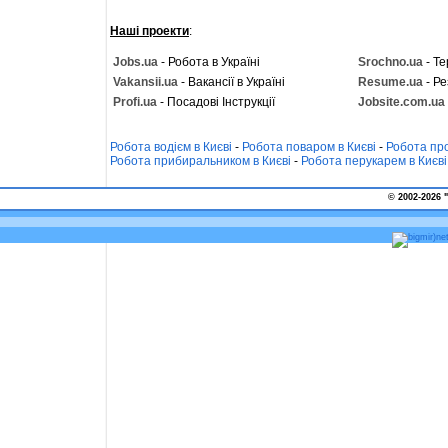
Наші проекти
:
Jobs.ua
- Робота в Україні
Srochno.ua
- Те
Vakansii.ua
- Вакансії в Україні
Resume.ua
- Ре
Profi.ua
- Посадові Інструкції
Jobsite.com.ua
Робота водієм в Києві
-
Робота поваром в Києві
-
Робота про
Робота прибиральником в Києві
-
Робота перукарем в Києві
© 2002-2026