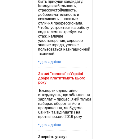
быть присущи кандидату.
Коммуникабельность,
стрессоустойчивость,
доброжелательность и
вежливость — важные
отличия профессионала.
Чтобы устроиться на работу
водителем, потребуется
стаж, наличие
удостоверения, хорошее
знание города, умение
пользоваться навигационной
техникой.
• докладніше
За чиї "голови" в Україні
добре платитимуть цього
року
Експерти одностайно
стверджують, що збільшення
зарплат – процес, який тільки
набирає оборотів і його
продовження, ми будемо
бачити та відчувати і на
протязі всього 2019 року
• докладніше
Зверніть увагу: