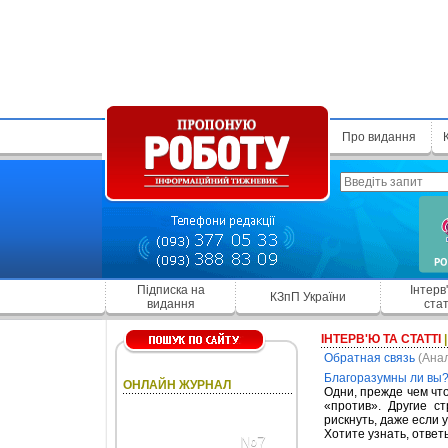
Про видання
Підписка на
Інтерв
КЗпП України
видання
стат
ІНТЕРВ'Ю ТА СТАТТІ
Обратная связь
(Анал
Благоразумны ли вы
ОНЛАЙН ЖУРНАЛ
Одни, прежде чем что
«против». Другие с
рискнуть, даже если 
Хотите узнать, ответ
№7