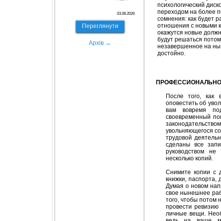
психологический диск
переходом на более п
03.08.2026
сомнения: как будет р
отношения с новыми к
Переглянути
окажутся новые должн
будут решаться потом
Архів →
незавершенное на ны
достойно.
ПРОФЕССИОНАЛЬН
После того, как 
оповестить об увол
вам вовремя по
своевременный пои
законодательством
увольняющегося со
трудовой деятельн
сделаны все зап
руководством не
несколько копий.
Снимите копии с д
книжки, паспорта,
Думая о новом нап
свое нынешнее раб
того, чтобы потом
провести ревизию 
личные вещи. Необ
ведь на ваше ме