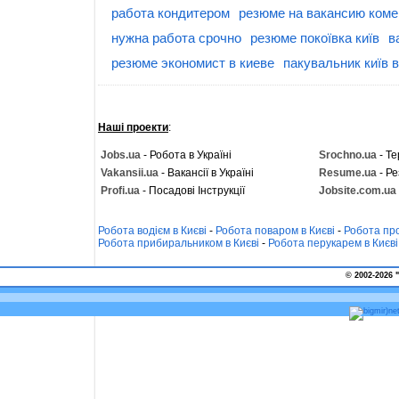
работа кондитером
резюме на вакансию ком
нужна работа срочно
резюме покоївка київ
в
резюме экономист в киеве
пакувальник київ в
Наші проекти
:
Jobs.ua
- Робота в Україні
Srochno.ua
- Те
Vakansii.ua
- Вакансії в Україні
Resume.ua
- Ре
Profi.ua
- Посадові Інструкції
Jobsite.com.ua
Робота водієм в Києві
-
Робота поваром в Києві
-
Робота про
Робота прибиральником в Києві
-
Робота перукарем в Києві
© 2002-2026