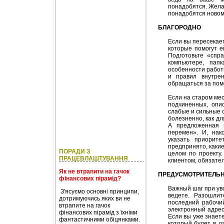
понадобятся. Жела
понадобятся новом
БЛАГОРОДНО
Если вы пересекает
которые помогут е
Подготовьте «спр
компьютере, папк
особенности работ
и правил внутре
обращаться за по
Если на старом ме
подчиненных, опис
слабые и сильные 
болезненно, как д
А предложенная 
перемен». И, нак
указать приорит
предпринято, какие
ПОРАДИ З
целом по проекту
ПРАЦЕВЛАШТУВАННЯ
клиентом, обязател
Як не втрапити на гачок
ПРЕДУСМОТРИТЕЛЬ
фінансових пірамід?
Важный шаг при ув
З'ясуємо основні принципи,
ведете. Разошли
дотримуючись яких ви не
последний рабочи
втрапите на гачок
электронный адрес
фінансових пірамід з їхніми
Если вы уже знаете
фантастичними обіцянками.
который будет в д