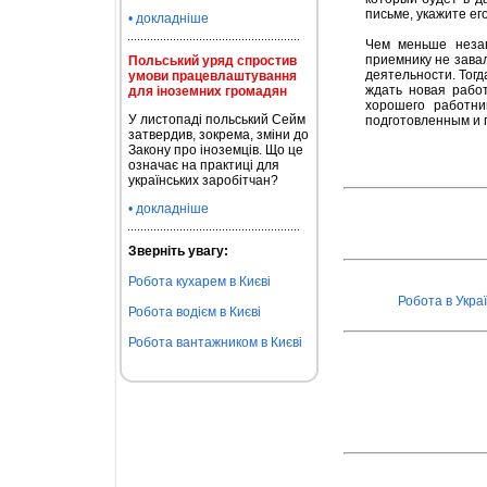
письме, укажите ег
• докладніше
Чем меньше незав
приемнику не зава
Польський уряд спростив
деятельности. Тогд
умови працевлаштування
ждать новая работ
для іноземних громадян
хорошего работн
У листопаді польський Сейм
подготовленным и 
затвердив, зокрема, зміни до
Закону про іноземців. Що це
означає на практиці для
українських заробітчан?
• докладніше
Зверніть увагу:
Робота кухарем в Києві
Робота в Украї
Робота водієм в Києві
Робота вантажником в Києві