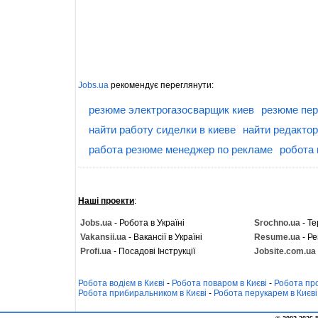
Jobs.ua
рекомендує переглянути:
резюме электрогазосварщик киев
резюме пер
найти работу сиделки в киеве
найти редактор
работа резюме менеджер по рекламе
робота 
Наші проекти
:
Jobs.ua
- Робота в Україні
Srochno.ua
- Те
Vakansii.ua
- Вакансії в Україні
Resume.ua
- Ре
Profi.ua
- Посадові Інструкції
Jobsite.com.ua
Робота водієм в Києві
-
Робота поваром в Києві
-
Робота про
Робота прибиральником в Києві
-
Робота перукарем в Києві