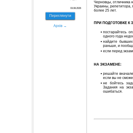
Черновцы, отличника 
Украины, репетитора, 
03.08.2026
более 25 лет.
Переглянути
ПРИ ПОДГОТОВКЕ К 
Архів →
•
постарайтесь оп
одного года недо
•
найдите бывших
раньше, и пообща
•
если перед экзам
НА ЭКЗАМЕНЕ:
•
решайте вначале
если вы не сможе
•
не бойтесь зад
Задания на экз
ошибаться.