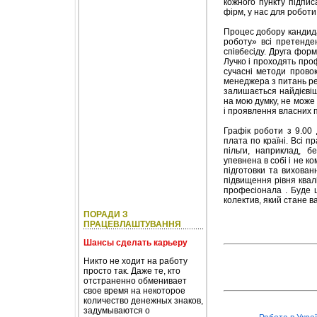
кожного пункту підпис
фірм, у нас для роботи
Процес добору кандида
роботу» всі претенде
співбесіду. Друга фо
Лучко і проходять про
сучасні методи прово
менеджера з питань ре
залишається найдієві
на мою думку, не може 
і проявлення власних 
Графік роботи з 9.00 
плата по країні. Всі 
пільги, наприклад, б
упевнена в собі і не к
підготовки та вихован
підвищення рівня квал
професіонала . Буде 
колектив, який стане в
ПОРАДИ З
ПРАЦЕВЛАШТУВАННЯ
Шансы сделать карьеру
Никто не ходит на работу
просто так. Даже те, кто
отстраненно обменивает
свое время на некоторое
количество денежных знаков,
задумываются о