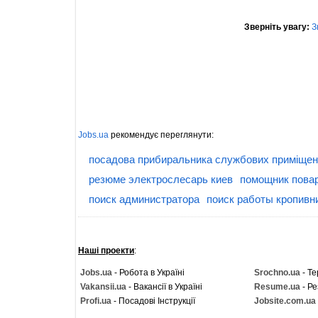
Зверніть увагу:
З
Jobs.ua
рекомендує переглянути:
посадова прибиральника службових приміще
резюме электрослесарь киев
помощник пова
поиск администратора
поиск работы кропивн
Наші проекти
:
Jobs.ua
- Робота в Україні
Srochno.ua
- Те
Vakansii.ua
- Вакансії в Україні
Resume.ua
- Ре
Profi.ua
- Посадові Інструкції
Jobsite.com.ua