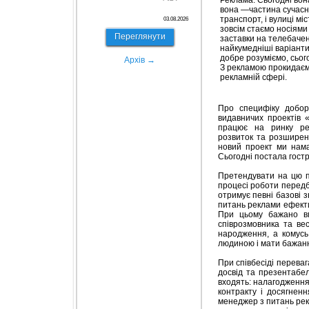
Реклама. Сьогодні вон
вона —частина сучасног
транспорт, і вулиці міс
03.08.2026
зовсім стаємо носіями
Переглянути
заставки на телебачен
найкумедніші варіанти 
добре розуміємо, сьог
Архів →
З рекламою прокидаємо
рекламній сфері.
Про специфіку добо
видавничих проектів 
працює на ринку рек
розвиток та розширен
новий проект ми намаг
Сьогодні постала гост
Претендувати на цю по
процесі роботи передб
отримує певні базові з
питань реклами ефекти
При цьому бажано вм
співрозмовника та вес
народження, а комусь
людиною і мати бажанн
При співбесіді перева
досвід та презентабел
входять: налагодження
контракту і досягненн
менеджер з питань рек