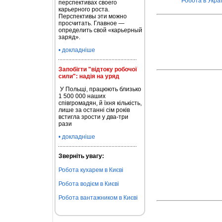
Робота в Украї
перспективах своего
карьерного роста.
Перспективы эти можно
просчитать. Главное —
определить свой «карьерный
заряд».
• докладніше
Запобігти "відтоку робочої
сили": надія на уряд
У Польщі, працюють близько
1 500 000 наших
співгромадян, й їхня кількість,
лише за останні сім років
встигла зрости у два-три
рази
• докладніше
Зверніть увагу:
Робота кухарем в Києві
Робота водієм в Києві
Робота вантажником в Києві