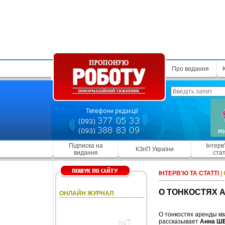
Про видання
Підписка на
Інтерв
КЗпП України
видання
стат
ІНТЕРВ'Ю ТА СТАТТІ
|
О ТОНКОСТЯХ 
ОНЛАЙН ЖУРНАЛ
О тонкостях аренды к
№7
рассказывает
Анна Ш