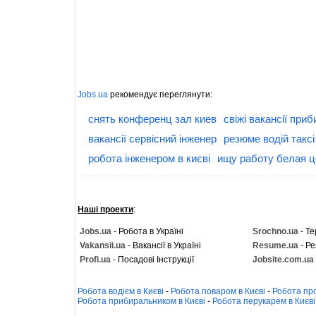
Jobs.ua
рекомендує переглянути:
снять конференц зал киев
свіжі вакансії при
вакансії сервісний інженер
резюме водій таксі
робота інженером в києві
ищу работу белая ц
Наші проекти
:
Jobs.ua
- Робота в Україні
Srochno.ua
- Те
Vakansii.ua
- Вакансії в Україні
Resume.ua
- Ре
Profi.ua
- Посадові Інструкції
Jobsite.com.ua
Робота водієм в Києві
-
Робота поваром в Києві
-
Робота про
Робота прибиральником в Києві
-
Робота перукарем в Києві