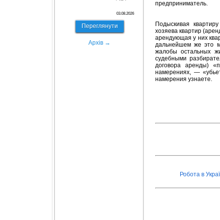
предприниматель.
03.08.2026
Подыскивая квартиру
Переглянути
хозяева квартир (арен
арендующая у них квар
Архів →
дальнейшем же это м
жалобы остальных жи
судебными разбирате
договора аренды) «п
намерениях, — «убьет
намерения узнаете.
Робота в Украї