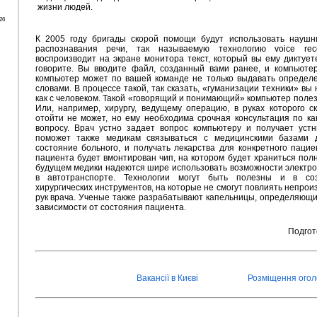
жизни людей.
26
К 2005 году бригады скорой помощи будут использовать наушн
распознавания речи, так называемую технологию voice reco
воспроизводит на экране монитора текст, который вы ему диктуете
говорите. Вы вводите файл, созданный вами ранее, и компьютер 
компьютер может по вашей команде не только выдавать определен
словами. В процессе такой, так сказать, «гуманизации техники» вы
как с человеком. Такой «говорящий и понимающий» компьютер полез
Или, например, хирургу, ведущему операцию, в руках которого с
отойти не может, но ему необходима срочная консультация по ка
вопросу. Врач устно задает вопрос компьютеру и получает устн
поможет также медикам связываться с медицинскими базами 
состояние больного, и получать лекарства для конкретного пацие
пациента будет вмонтирован чип, на котором будет храниться полн
будущем медики надеются шире использовать возможности электро
в автотранспорте. Технологии могут быть полезны и в соз
хирургических инструментов, на которые не смогут повлиять непро
рук врача. Ученые также разрабатывают капельницы, определяющи
зависимости от состояния пациента.
Подго
Вакансії в Києві
Розміщення ого