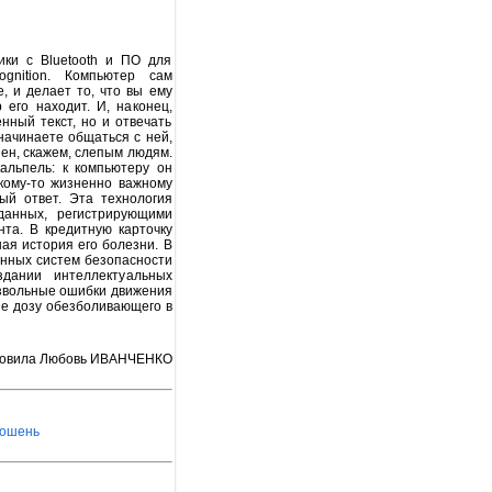
ики с Bluetooth и ПО для
gnition. Компьютер сам
, и делает то, что вы ему
его находит. И, наконец,
ный текст, но и отвечать
 начинаете общаться с ней,
ен, скажем, слепым людям.
кальпель: к компьютеру он
кому-то жизненно важному
ый ответ. Эта технология
данных, регистрирующими
нта. В кредитную карточку
ая история его болезни. В
нных систем безопасности
дании интеллектуальных
извольные ошибки движения
е дозу обезболивающего в
товила Любовь ИВАНЧЕНКО
лошень