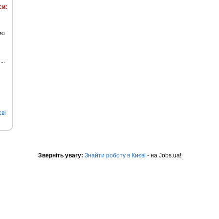
си:
мо
ві
Зверніть увагу:
Знайти роботу в Києві
- на Jobs.ua!