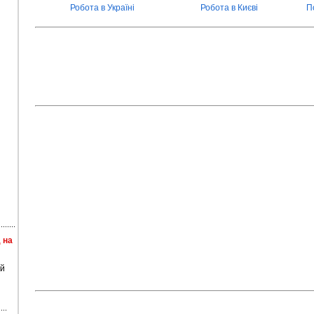
Робота в Україні
Робота в Києві
П
 на
 й