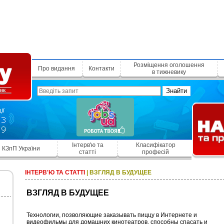
Розміщення оголошення
Про видання
Контакти
в тижневику
Знайти
Інтерв'ю та
Класифікатор
КЗпП України
статті
професій
ІНТЕРВ'Ю ТА СТАТТІ
|
ВЗГЛЯД В БУДУЩЕЕ
ВЗГЛЯД В БУДУЩЕЕ
Технологии, позволяющие заказывать пиццу в Интернете и
видеофильмы для домашних кинотеатров, способны спасать и