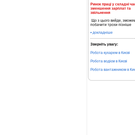
Ринок праці у складні ча
зменшення зарплат та
звільнення
Що з цього вийде, зможе
побачити трохи пізніше
• докладніше
Зверніть увагу:
Робота кухарем в Києві
Робота водієм в Києві
Робота вантажником в Киє