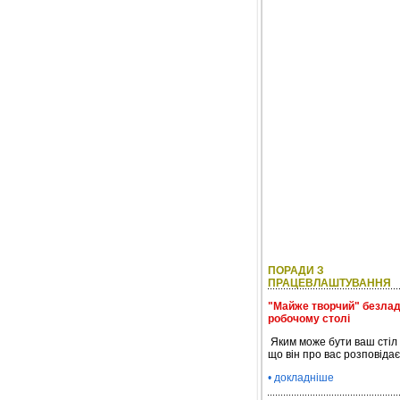
ПОРАДИ З
ПРАЦЕВЛАШТУВАННЯ
"Майже творчий" безлад
робочому столі
Яким може бути ваш стіл
що він про вас розповідає
• докладніше