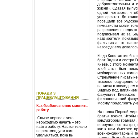
доброжелательны и с
жизни». Сдавая выпус
одной четверке, чт
университет. До хрип
посещали все художес
гимназисты могли толь
разрешения в неделю.
подписывал их за Бод
надзиратели показыв
фальшивые от насто
навсегда: ему довелос
Когда Константин был 
брат Вадим и сестра Г
Киеве, с этого момент
хлеб этот был несла
меблированных комнат
Стремление писать не 
тяжелое ощущение од
написал в последнем к
Видимо под влиянием 
ПОРАДИ З
факультет Киевского
ПРАЦЕВЛАШТУВАННЯ
филологический факул
Москву продолжать уче
Как безболезненно сменить
работу
На полях Первой миро
братья воюют. Чтобы 
Самое первое с чего
кондуктором трамвая.
необходимо начать – это
переулки, все театры, 
найти работу. Настоятельно
как к ним быстрее п
не рекомендуем вам
военно-санитарный п
увольняться, пока вы
должен был обслужить