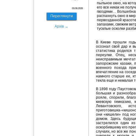
пыльное окно, на кото
его все никак не полу
03.08.2026
гвоздями… Волшебная
распахнуть окно в мир
Переглянути
первозданной красоте
запахами, свежим вет
Архів →
тусклые осколки разб
В Киеве прошли годы
осознал свой дар и в
статистика родился т
переулке. Отец, не
неисправимым мечтате
запорожские казаки, 
военного похода при
впечатление на соседе
намного старше ее, кт
текла еще и немалая т
В 1898 году Паустовск
большая и разнообраз
рояле, спорили, благ
киевскую гимназию, 
Левантовского, и
приготовишка-«кишоно
они «кишели» под ног
домом. Здесь будущ
застрелился один из
оскорбившему его преп
случаях, но все же по
очереди к могиле и 