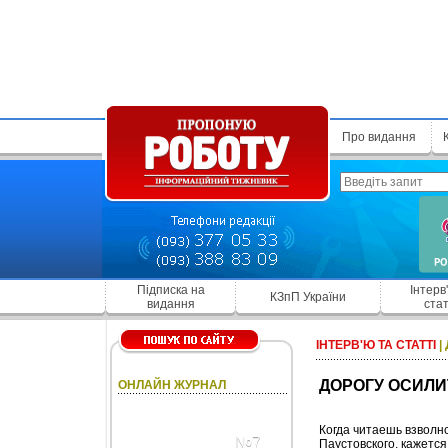
Про видання
Підписка на
Інтерв
КЗпП України
видання
стат
ІНТЕРВ'Ю ТА СТАТТІ
|
ДОРОГУ ОСИЛИ
ОНЛАЙН ЖУРНАЛ
Когда читаешь взволн
№7
Паустовского, кажется