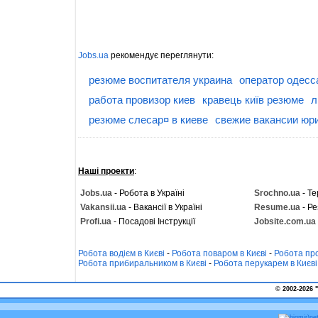
Jobs.ua
рекомендує переглянути:
резюме воспитателя украина
оператор одесс
работа провизор киев
кравець київ резюме
л
резюме слесар¤ в киеве
свежие вакансии юри
Наші проекти
:
Jobs.ua
- Робота в Україні
Srochno.ua
- Те
Vakansii.ua
- Вакансії в Україні
Resume.ua
- Ре
Profi.ua
- Посадові Інструкції
Jobsite.com.ua
Робота водієм в Києві
-
Робота поваром в Києві
-
Робота про
Робота прибиральником в Києві
-
Робота перукарем в Києві
© 2002-2026