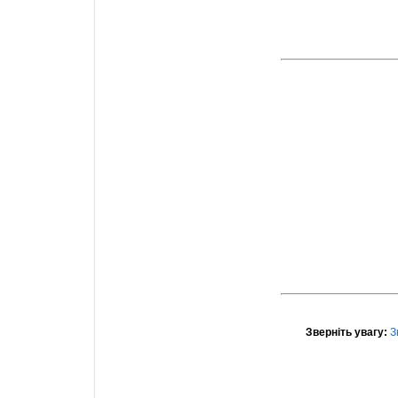
Зверніть увагу:
З