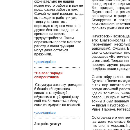
окончательно не нашли
поезд одна) и надраит
новое место работы и вам не
без прикрас, страда
предложили работу в нем.
Паустовский встрети
Самый лучший вариант, когда
санитарном отряде 
вы находите работу и уже
Белоруссии и потер
тогда увольняетесь,
замызганного газетно
переходя с одного места на
фронтах убиты оба его
другое без потери денег и
времени на поиски
Паустовский возвращае
трудоустройства. Таким
его: Екатеринослав, 
образом вы просто меняете
переживает нескольк
работу, а ваши функции
Багрицким), Сухуми, 
могут даже остаться
уже сложившимся пис
прежними.
рассказов «Встречные 
агентство). Тогдашняя
• докладніше
нередко другие реда
подбрасывали к дежурс
"На все" заради
Слава обрушилась на
співробітників
Бугаз»: «После выхода
Структура захисту громадян
с тех пор писательст
й безліч «безумовних
всегда любимой работо
виплат» та субсидій,
Где он только ни быва
обумовила в цій країні,таку
озеро, Сибирь и Алта
собі «вибагливість» з боку
войны я был военным 
саме кандидатів на вакансії
— писал Паустовский. 
Риме, Париже, Роттер
• докладніше
Со страниц его книг 
где даже маленькое б
Зверніть увагу:
что снег в морозный 
появляются круги и в