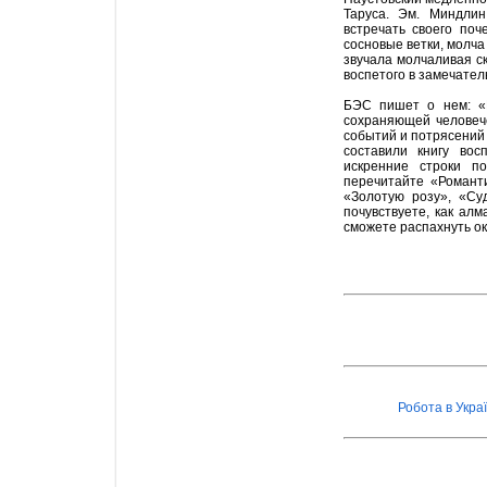
Таруса. Эм. Миндлин
встречать своего поч
сосновые ветки, молча
звучала молчаливая ск
воспетого в замечател
БЭС пишет о нем: «В
сохраняющей человече
событий и потрясений 
составили книгу вос
искренние строки п
перечитайте «Романт
«Золотую розу», «Су
почувствуете, как алм
сможете распахнуть ок
Робота в Украї