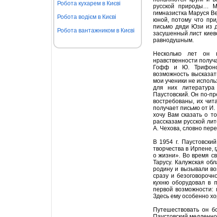
Робота кухарем в Києві
русской природы… Мы
гимназистка Маруся Ве
Робота водієм в Києві
юной, потому что при
письмо дяди Юзи из д
Робота вантажником в Києві
засушенный лист киевс
равнодушным.
Несколько лет он 
нравственности получа
Гофф и Ю. Трифонов
возможность высказат
мои ученики не исполь
для них литература 
Паустовский. Он по-пр
востребованы, их чит
получает письмо от И.
хочу Вам сказать о т
рассказам русской лит
А. Чехова, словно пер
В 1954 г. Паустовски
творчества в Ирпене, 
о жизни». Во время с
Тарусу. Калужская об
родину и вызывали во
сразу и безоговорочн
кухню оборудовал в 
первой возможности: 
Здесь ему особенно х
Путешествовать он б
Паустовский медленно 