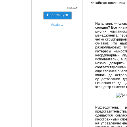
Китайская пословица
03.08.2026
Переглянути
Начальник — слово
Архів →
сегодня? Все ина
многих компания
менеджмента: пере
четко структуриро
считают, что на
разноплановых т
интересы «мирот
неординарный лид
исполнитель», а 
можно доверить 
соответствующими 
еще сложнее обесп
вплоть до астрол
существовании дв
Основная тенденци
что центр тяжести
Руководители, 
представительст
одеваются соглас
иностранными слов
на управленчески