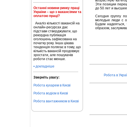
возрастную катего
Эти позиции перешл
Останні новини ринку праці
до 50 лет и высшее
України – що з вакансіями та
оплатою праці?
Сегодня группу п
молодые люди с о
Аналіз кількості вакансій на
Будем надеяться, 
онлайн-ресурсах дає
образом, заслужив
підстави стверджувати, що
рекордна публікація
оголошень зафіксована на
початку року. Інша цікава
тенденція полягає в тому, що
кількість вакансій продовжує
зростати, але пошукачів
роботи стає менше.
• докладніше
Робота в Украї
Зверніть увагу:
Робота кухарем в Києві
Робота водієм в Києві
Робота вантажником в Києві