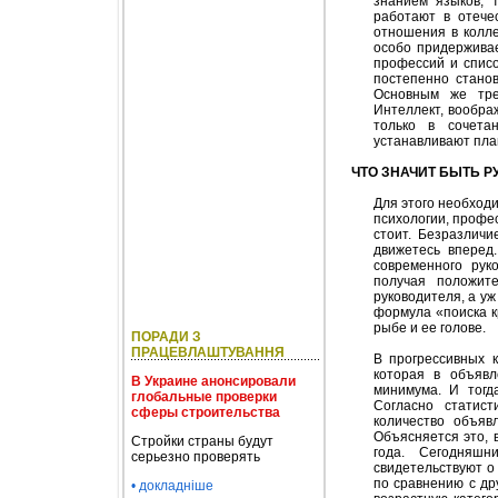
знанием языков, 
работают в отече
отношения в колле
особо придержива
профессий и списо
постепенно стано
Основным же тре
Интеллект, вообра
только в сочета
устанавливают пла
ЧТО ЗНАЧИТ БЫТЬ 
Для этого необход
психологии, профе
стоит. Безразлич
движетесь вперед
современного рук
получая положите
руководителя, а у
формула «поиска к
рыбе и ее голове.
ПОРАДИ З
ПРАЦЕВЛАШТУВАННЯ
В прогрессивных 
которая в объявл
В Украине анонсировали
минимума. И тогд
глобальные проверки
Согласно статис
сферы строительства
количество объяв
Объясняется это, 
Стройки страны будут
года. Сегодняшн
серьезно проверять
свидетельствуют о
по сравнению с др
• докладніше