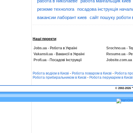
работа в николаеве
работа мангальщик киев
резюме технолога
посадова інструкція началь
вакансии лаборант киев
сайт пошуку роботи в
Наші проекти
:
Jobs.ua
- Робота в Україні
Srochno.ua
- Те
Vakansii.ua
- Вакансії в Україні
Resume.ua
- Ре
Profi.ua
- Посадові Інструкції
Jobsite.com.ua
Робота водієм в Києві
-
Робота поваром в Києві
-
Робота про
Робота прибиральником в Києві
-
Робота перукарем в Києві
© 2002-2026