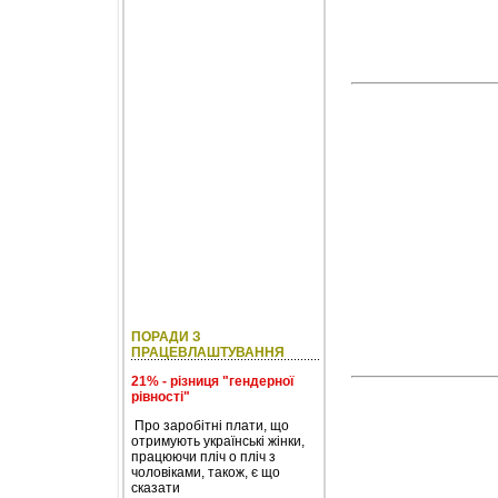
ПОРАДИ З
ПРАЦЕВЛАШТУВАННЯ
21% - різниця "гендерної
рівності"
Про заробітні плати, що
отримують українські жінки,
працюючи пліч о пліч з
чоловіками, також, є що
сказати