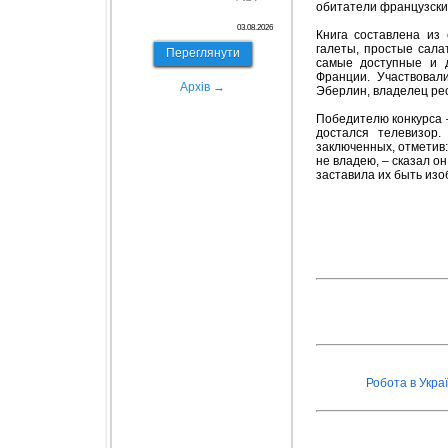
обитатели французски
03.08.2026
Книга составлена из 
галеты, простые сала
Переглянути
самые доступные и 
Франции. Участвовал
Архів →
Эберлин, владелец рест
Победителю конкурса 
достался телевизор
заключенных, отметив:
не владею, – сказал о
заставила их быть из
Робота в Украї