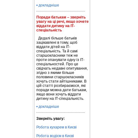
• докладніше
Поради батькам – зверніть
увагу на ці речі, якщо хочете
віддати дитину на ІТ-
спеціальність
Дедалі більше батьків
зацікавлені в тому, щоб
віддати дітей на ІТ-
спеціальність. Та й самі
старшокласники теж не
проти опанувати одну із ІТ-
спеціальностей. Про це
свідчать недавні опитування,
згідно з якими більше
половини старшокласників
хочуть стати айтішниками. В
цій статті розбираємося, які
поради можна дати батькам,
якщо вони хочуть віддати
дитину на ІТ-спеціальність.
• докладніше
Зверніть увагу:
Робота кухарем в Києві
Робота водієм в Києві