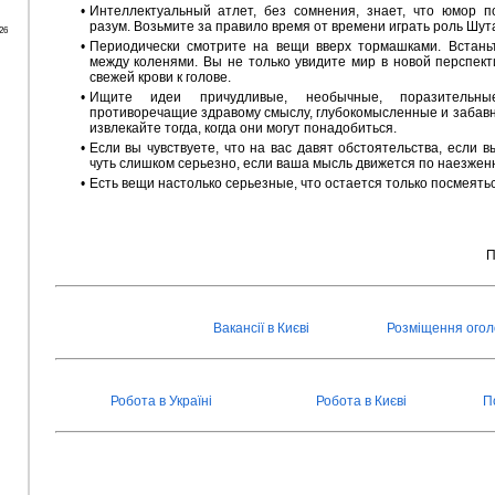
•
Интеллектуальный атлет, без сомнения, знает, что юмор п
разум. Возьмите за правило время от времени играть роль Шут
26
•
Периодически смотрите на вещи вверх тормашками. Встаньт
между коленями. Вы не только увидите мир в новой перспект
свежей крови к голове.
•
Ищите идеи причудливые, необычные, поразительны
противоречащие здравому смыслу, глубокомысленные и забавн
извлекайте тогда, когда они могут понадобиться.
•
Если вы чувствуете, что на вас давят обстоятельства, если в
чуть слишком серьезно, если ваша мысль движется по наезжен
•
Есть вещи настолько серьезные, что остается только посмеять
П
Вакансії в Києві
Розміщення ого
Робота в Україні
Робота в Києві
П