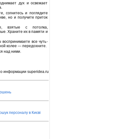
однимает дух и освежает
а.
е, согнитесь и поглядите
иве, но и получите приток
е, взятые с потолка,
ые. Храните их в памяти и
ы воспринимаете все чуть-
ной колее — передохните.
ся над ними.
о информации superidea.ru
лошень
ошук персоналу в Києві