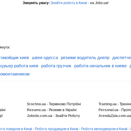
Зверніть увагу:
Знайти роботу в Києві
- на Jobs.ua!
янути:
томойщик киев
швея одесса
резюме водитель днепр
диспетче
курьер работа киев
работа грузчик
работа начальник в киеве
ромонтажником
Srochno.ua
- Терміново Потрібні
Training.ua
- Тренін
аїні
Resume.ua
- Резюме в Україні
Personal.ua
- Проп
ії
Jobsite.com.ua
- Знайти Роботу
ArendaZala.com.ua
ота поваром в Києві
-
Робота продавцем в Києві
-
Робота менеджером в Києві
-