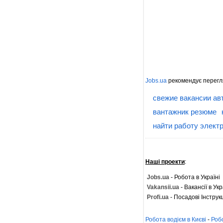
Jobs.ua
рекомендує перегл
свежие вакансии ав
вантажник резюме
найти работу элект
Наші проекти
:
Jobs.ua
- Робота в Україні
Vakansii.ua
- Вакансії в Укр
Profi.ua
- Посадові Інструкц
Робота водієм в Києві
-
Роб