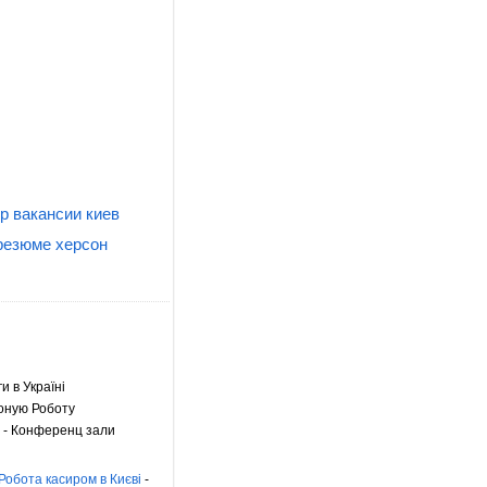
р вакансии киев
резюме херсон
ги в Україні
оную Роботу
- Конференц зали
Робота касиром в Києві
-