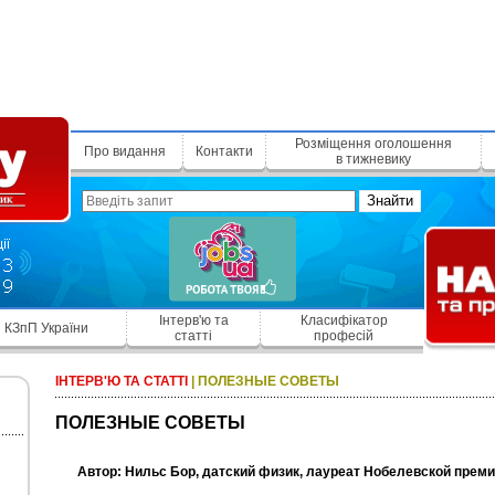
Розміщення оголошення
Про видання
Контакти
в тижневику
Знайти
Інтерв'ю та
Класифікатор
КЗпП України
статті
професій
ІНТЕРВ'Ю ТА СТАТТІ
|
ПОЛЕЗНЫЕ СОВЕТЫ
ПОЛЕЗНЫЕ СОВЕТЫ
Автор: Нильс Бор, датский физик, лауреат Нобелевской преми