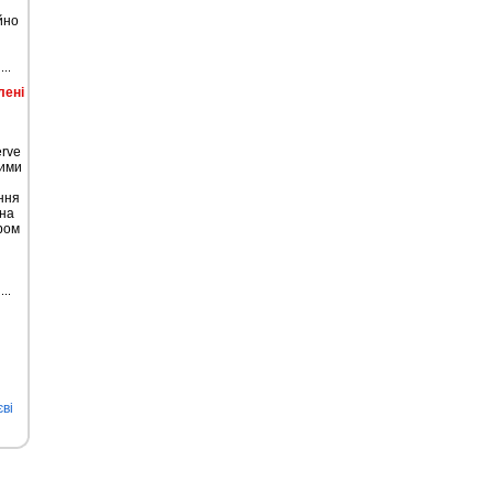
йно
лені
erve
кими
ння
 на
ром
ві