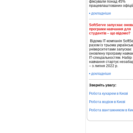
фіксували понад 45%
працевлаштованих офіці
• докладніше
SoftServe запускає онов
програми навчання для
студентів – що відомо?
Відома ІТ-компанія SoftS
разом із трьома українсь
університетами запускає
оновлену програму навча
ІТ-спеціальностям. Набір
навчання стартує незаба
– з липня 2022 р.
• докладніше
Зверніть увагу:
Робота кухарем в Києві
Робота водієм в Києві
Робота вантажником в Киє