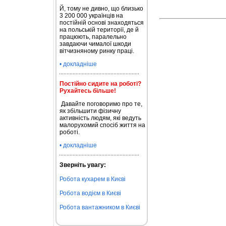
Й, тому не дивно, що близько
3 200 000 українців на
постійній основі знаходяться
на польській території, де й
працюють, паралельно
завдаючи чималої шкоди
вітчизняному ринку праці.
• докладніше
Постійно сидите на роботі?
Рухайтесь більше!
Давайте поговоримо про те,
як збільшити фізичну
активність людям, які ведуть
малорухомий спосіб життя на
роботі.
• докладніше
Зверніть увагу:
Робота кухарем в Києві
Робота водієм в Києві
Робота вантажником в Києві