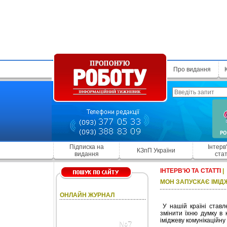
Про видання
Підписка на
Інтерв
КЗпП України
видання
стат
ІНТЕРВ'Ю ТА СТАТТІ
|
МОН ЗАПУСКАЄ ІМІД
ОНЛАЙН ЖУРНАЛ
У нашій країні ставле
змінити їхню думку в 
іміджеву комунікаційн
№7