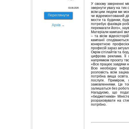
У своєму зверненні мі
звернути увагу на тих 
03.08.2026
всім цим людям ми мож
Переглянути
чи відремонтований ді
мости та будинки, буд
потребує фахівців роб
Архів →
перемагати його», заув
Матеріали кампанії вк
– та вісім відеоістор
кампанії сподіваються
конкретною професією
професій зараз актуаль
Окрім сітілайтів та бо
цифрова реклама. Її 
напрямком проєкту тво
«Все працює завдяки н
Всю необхідну інфор
розповість всім зацік
потрібна вища освіта.
послуги. Приміром, 
замовленнями. Це той
залишаться без роботи
Нагадуємо, що пода
«бюджетників» Міністе
розраховувати на сти
потрібно.