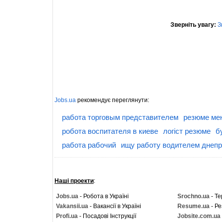
Зверніть увагу:
З
Jobs.ua
рекомендує переглянути:
работа торговым представителем
резюме ме
робота воспитателя в киеве
логіст резюме
б
работа рабочий
ищу работу водителем днепр
Наші проекти
:
Jobs.ua
- Робота в Україні
Srochno.ua
- Те
Vakansii.ua
- Вакансії в Україні
Resume.ua
- Ре
Profi.ua
- Посадові Інструкції
Jobsite.com.ua