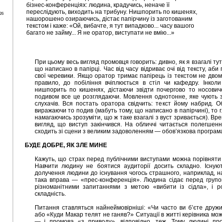
бізнес-конференціях: людина, крадучись, неначе її
переслідують, виходить на трибуну. Нишпорить по кишенях,
26
нашорошено озираючись, дістає папірчину із заготованим
текстом і каже: «Ой, вибачте, я тут випадково... часу вашого
багато не займу... Я не оратор, виступати не вмію...»
При цьому весь вигляд промовця говорить: дивно, як я взагалі ту
що написано в папірці. Час від часу відриває очі від тексту, аб
свої черевики. Якщо оратор тримає папірець із текстом не двома
правило, до побіління вчіплюється в стіл чи кафедру. Інкол
нишпорить по кишенях, дістаючи звідти почергово то носовичок
подивом все це розглядаючи. Мовлення однотонне, яке чують 
слухачів. Вся постать оратора свідчить: текст йому набрид. О
виражаючи то подив (мабуть тому, що написано в папірчині), то 
намагаючись зрозуміти, що ж таке взагалі з вуст зривається). В
вигляд, що виступ закінчився. На обличчі читається полегшенн
сходить зі сцени з великим задоволенням — обов’язкова програм
БУДЕ ДОБРЕ, ЯК ЗЛЕ МИНЕ
Кажуть, що страх перед публічними виступами можна порівняти 
Навчити людину не боятися аудиторії досить складно. Існуют
долучення людини до існування чогось страшного, наприклад, на 
така вправа — «прес-конференція». Людина сідає перед групою
різноманітними запитаннями з метою «вибити із сідла», і р
складність.
Питання ставляться найнеймовірніші: «Чи часто ви б’єте друж
або «Куди Макар телят не ганяв?» Ситуації в житті керівника мо
— і промова «з приводу», відповідно, теж. Тому людині пр