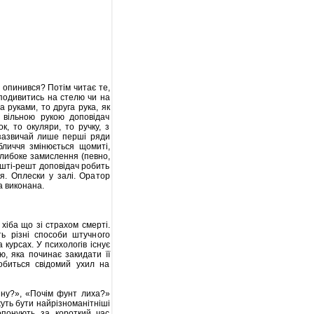
т опинився? Потім читає те,
и подивитись на стелю чи на
 руками, то друга рука, як
и вільною рукою доповідач
, то окуляри, то ручку, з
зазвичай лише перші ряди
бличчя змінюється щомиті,
глибоке замислення (певно,
решті-решт доповідач робить
я. Оплески у залі. Оратор
а виконана.
хіба що зі страхом смерті.
ь різні способи штучного
курсах. У психологів існує
, яка починає закидати її
обиться свідомий ухил на
ину?», «Почім фунт лиха?»
жуть бути найрізноманітніші
опонують за короткий час