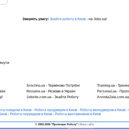
Зверніть увагу:
Знайти роботу в Києві
- на Jobs.ua!
янути:
Srochno.ua
- Терміново Потрібні
Training.ua
- Тренін
аїні
Resume.ua
- Резюме в Україні
Personal.ua
- Проп
ії
Jobsite.com.ua
- Знайти Роботу
ArendaZala.com.ua
ота поваром в Києві
-
Робота продавцем в Києві
-
Робота менеджером в Києві
-
Києві
-
Робота перукарем в Києві
-
Робота вантажником в Києві
© 2002-2026 "Пропоную Роботу"
|
Мапа сайту