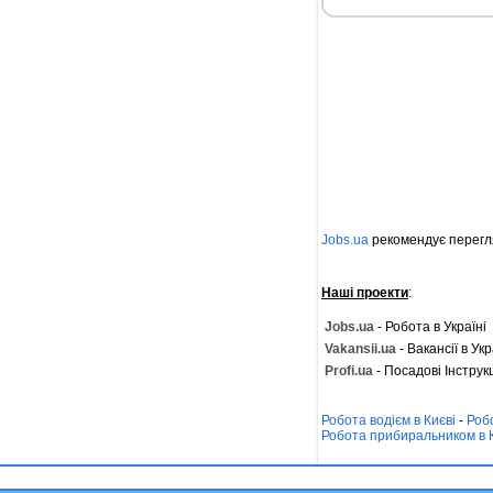
Jobs.ua
рекомендує перегл
Наші проекти
:
Jobs.ua
- Робота в Україні
Vakansii.ua
- Вакансії в Укр
Profi.ua
- Посадові Інструкц
Робота водієм в Києві
-
Роб
Робота прибиральником в 