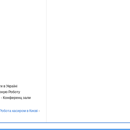
ги в Україні
оную Роботу
- Конференц зали
Робота касиром в Києві
-