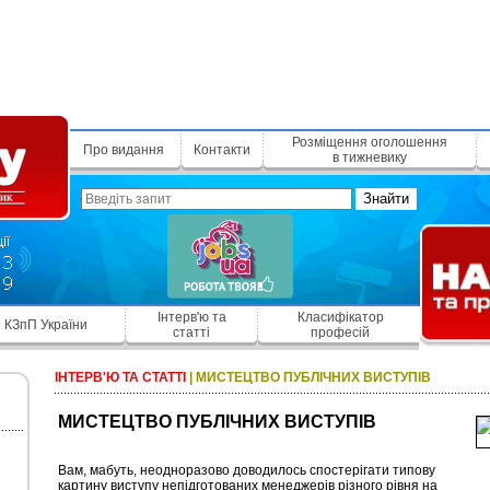
Розміщення оголошення
Про видання
Контакти
в тижневику
Знайти
Інтерв'ю та
Класифікатор
КЗпП України
статті
професій
ІНТЕРВ'Ю ТА СТАТТІ
|
МИСТЕЦТВО ПУБЛІЧНИХ ВИСТУПІВ
МИСТЕЦТВО ПУБЛІЧНИХ ВИСТУПІВ
Вам, мабуть, неодноразово доводилось спостерігати типову
картину виступу непідготованих менеджерів різного рівня на