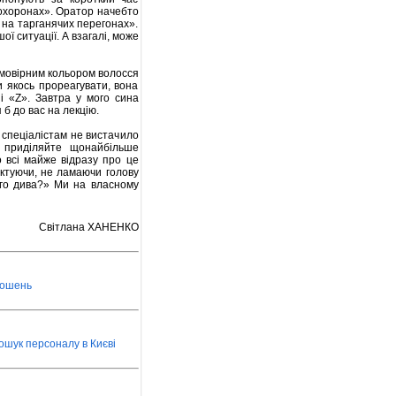
похоронах». Оратор начебто
и на тарганячих перегонах».
ї ситуації. А взагалі, може
ймовірним кольором волосся
и якось прореагувати, вона
і «Z». Завтра у мого сина
 б до вас на лекцію.
 спеціалістам не вистачило
ї приділяйте щонайбільше
о всі майже відразу про це
ектуючи, не ламаючи голову
ого дива?» Ми на власному
Світлана ХАНЕНКО
лошень
ошук персоналу в Києві