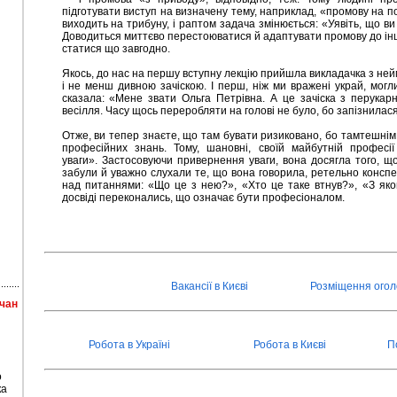
підготувати виступ на визначену тему, наприклад, «промову на 
виходить на трибуну, і раптом задача змінюється: «Уявіть, що в
Доводиться миттєво перестоюватися й адаптувати промову до іншо
статися що завгодно.
Якось, до нас на першу вступну лекцію прийшла викладачка з не
і не менш дивною зачіскою. І перш, ніж ми вражені украй, могл
сказала: «Мене звати Ольга Петрівна. А це зачіска з перукарн
весілля. Часу щось переробляти на голові не було, бо запізнилася
Отже, ви тепер знаєте, що там бувати ризиковано, бо тамтешнім
професійних знань. Тому, шановні, своїй майбутній професі
уваги». Застосовуючи привернення уваги, вона досягла того, щ
забули й уважно слухали те, що вона говорила, ретельно консп
над питаннями: «Що це з нею?», «Хто це таке втнув?», «З як
досвіді переконались, що означає бути професіоналом.
Вакансії в Києві
Розміщення ого
тчан
Робота в Україні
Робота в Києві
П
о
ка