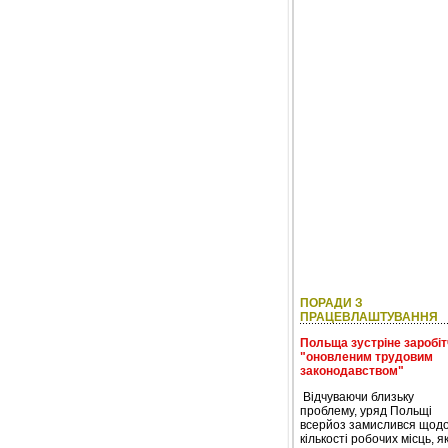
ПОРАДИ З
ПРАЦЕВЛАШТУВАННЯ
Польща зустріне заробі
"оновленим трудовим
законодавством"
Відчуваючи близьку
проблему, уряд Польщі
всерйоз замислився щод
кількості робочих місць, я