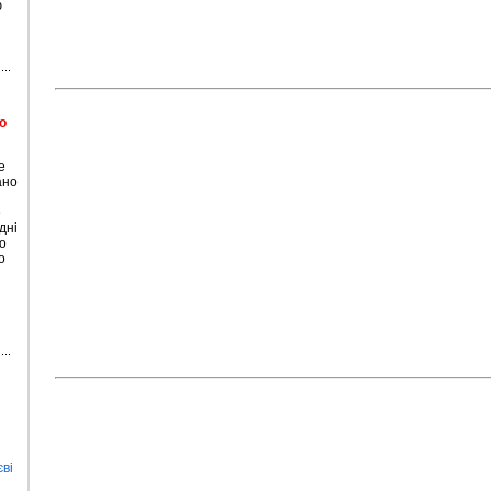
ю
о
е
ано
е
дні
о
о
ві