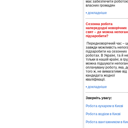
має забезпечити робото
власних громадян
• докладніше
Сезонна робота
напередодні новорічних
свят – де можна непоган
підзаробити?
Передноворічний час – ц
завжди можливість непог
підзаробити на сезонних
роботах. В Україні, та й н
тільки в нашій країні, в гру
можна підшукати непоган
оплачувану роботу, яка, д
того ж, не вимагатиме від
кандидата жодної
кваліфікації.
• докладніше
Зверніть увагу:
Робота кухарем в Києві
Робота водієм в Києві
Робота вантажником в Киє