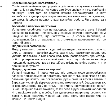
Зростання соціального капіталу.
Соціальний капітал – це сукупність усіх ваших соціальних знайомств
26
приятелів та знайомих, тим легше вам буде вирішити якісь серйозні 
виникнуть. Крім того, ви завжди можете розраховувати на під
запам’ятайте цю просту істину – чим ширше ваше коло спілкування, т
що хтось із друзів порадить вам достойну роботу. Чи закине за 
немало.
Боротьба з власним негативом.
Успішними особистостями не народжуються – ними стають. І багаті
злочинці та шахраї. Чим більше у вашому оточенні розумних та у
швидше ви збагнете, що багатство – це спосіб мислення, а
розвиватися, багато працювати та отримувати задоволення від тог
простий секрет.
Підвищення самооцінки.
Якщо у вашому оточенні є люди, які досягнули значних висот, але п
цим, а навпаки – залюбки дадуть вам кілька практичних порад, ос
уважно. Ловіть кожне їхнє слово, коли вони розповідають про методи
роботі, розкривають якісь власні лайфхаки тощо. Ми часто не цін
поради, бо вважаємо, що за все дійсно якісне потрібно заплатити. А
про це не забувайте.
Вперед, до нових знань та вершин!
Успішні люди здатні надихнути вас і підтримати, якщо ви перебуваєте
власним прикладом вони показують вам, що тільки їхня любов до пра
бажання працювати, не покладаючи рук – саме ці якості і вивели ї
Зараз для українців відкрилося чимало можливостей: безкоштовні кур
ІТ-спеціальностей, та й не тільки. Тож обрати нову професію і нови
із нас. Потрібно тільки захотіти, взяти себе в руки і почати наполег
літо періодом змін для себе, і ви здивуєтеся наприкінці серпня, як
досягти, практикуючись у новій для себе діяльності всього лиш п
менше – 20-30 хв щодня.