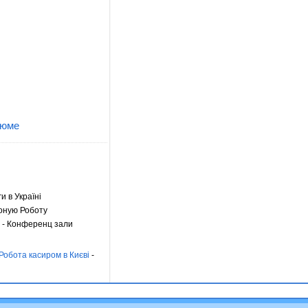
зюме
ги в Україні
оную Роботу
- Конференц зали
Робота касиром в Києві
-