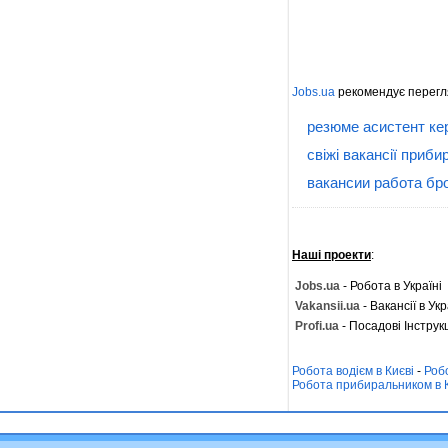
Jobs.ua
рекомендує перегл
резюме асистент ке
свіжі вакансії приби
вакансии работа бр
Наші проекти
:
Jobs.ua
- Робота в Україні
Vakansii.ua
- Вакансії в Укр
Profi.ua
- Посадові Інструкц
Робота водієм в Києві
-
Роб
Робота прибиральником в 