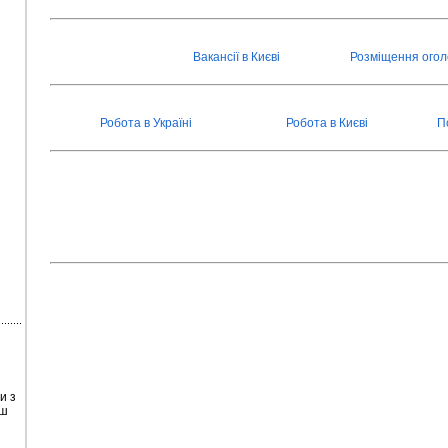
Вакансії в Києві
Розміщення ого
Робота в Україні
Робота в Києві
П
и з
ьш