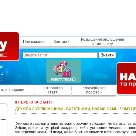
Розміщення оголошення
Про видання
Контакти
в тижневику
Знайти
Інтерв'ю та
Класифікатор
КЗпП України
статті
професій
ІНТЕРВ'Ю ТА СТАТТІ
|
ДРУЖБА З УСПІШНІШИМИ І БАГАТШИМИ, НІЖ МИ САМІ – ЧОМУ Ц
Уникаєте заводити приятельські стосунки з людьми, які багатші та у
Звісно, причини тут різні: заздрощі, хибні установки мислення тощ
які переваги мають ті люди, які не бояться вводити в своє спілкуванн