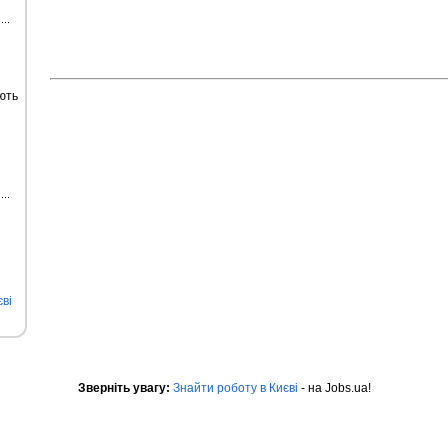
ють
ві
Зверніть увагу:
Знайти роботу в Києві
- на Jobs.ua!