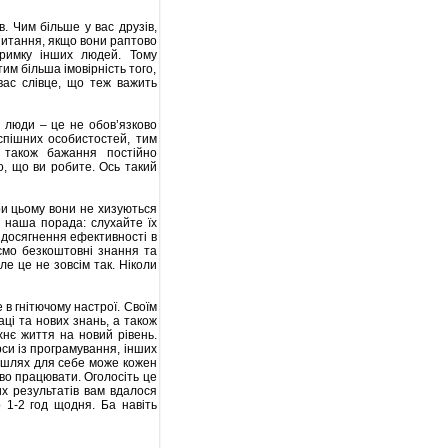
. Чим більше у вас друзів,
питання, якщо вони раптово
тримку інших людей. Тому
им більша імовірність того,
вас слівце, що теж важить
 люди – це не обов’язково
спішних особистостей, тим
 також бажання постійно
о, що ви робите. Ось такий
ри цьому вони не хизуються
ь наша порада: слухайте їх
 досягнення ефективності в
уємо безкоштовні знання та
ле це не зовсім так. Ніколи
 в гнітючому настрої. Своїм
ці та нових знань, а також
хнє життя на новий рівень.
си із програмування, інших
й шлях для себе може кожен
ливо працювати. Оголосіть це
их результатів вам вдалося
о 1-2 год щодня. Ба навіть