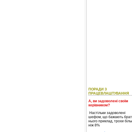
ПОРАДИ З
ПРАЦЕВЛАШТУВАННЯ
А, ви задоволені своїм
керівником?
Настільки задоволені
шефом, що бажають брат
нього приклад, трохи біл
ніж 8%