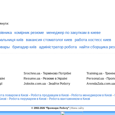
янути:
рівника
комірник резюме
менеджер по закупкам в киеве
ральниця київ
вакансия стоматолог киев
работа хостесс киев
овары
бригадир київ
адміністратор робота
найти сборщика ре
Srochno.ua
- Терміново Потрібні
Training.ua
- Тренін
аїні
Resume.ua
- Резюме в Україні
Personal.ua
- Проп
ії
Jobsite.com.ua
- Знайти Роботу
ArendaZala.com.ua
ота поваром в Києві
-
Робота продавцем в Києві
-
Робота менеджером в Києві
-
Києві
-
Робота перукарем в Києві
-
Робота вантажником в Києві
© 2002-2026 "Пропоную Роботу"
|
Мапа сайту