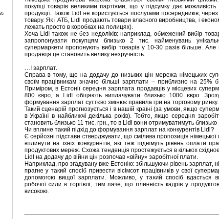
покупці товарів великими партіями, що у підсумку дає можливість
продукції. Також Lidl не користується послугами посередників, через 
26
товару. Як і АТБ, Lidl продають товари власного виробництва, і екон
лежать просто в коробках на полицях).
Хоча Lidl також не без недоліків: наприклад, обмежений вибір товар
запропонувати покупцям близько 2 тис. найменувань унікально
супермаркети пропонують вибір товарів у 10-30 разів більше. Але
продавця це становить велику незручність.
…І зарплат.
Справа в тому, що на додачу до низьких цін мережа німецьких суп
своїм працівникам значно більші зарплати – приблизно на 25% біл
Приміром, в Естонії середня зарплата продавців у місцевих супер
800 євро, а Lidl обіцяють виплачувати близько 1000 євро. Зроз
формування зарплат суттєво змінює правила гри на торговому ринку.
Такий сценарій прогнозується і в нашій країні (за умови, якщо суперм
в Україні в найближчі декілька років). Тобто, якщо середня заробіт
становить близько 11 тис. грн., то в Lidl вони отримуватимуть близько 1
Чи вплине такий підхід до формування зарплат на конкурентів Lidl?
Є серйозні підстави стверджувати, що смілива пропозиція німецької
вплинути на їхніх конкурентів, які теж піднімуть рівень оплати пра
продуктових мереж. Схожа тенденція простежується в кількох східноє
Lidl на додачу до війни цін розпочав «війну» заробітної плати.
Наприклад, про згадувану вже Естонію: збільшуючи рівень зарплат, 
прагне у такий спосіб привести вісімсот працівників у свої суперм
допомогою вищої зарплати. Можливо, у такий спосіб вдасться в
робочої сили в торгівлі, тим паче, що плинність кадрів у продукт
високою.