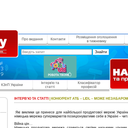
Розміщення оголошення
Про видання
Контакти
в тижневику
Знайти
Інтерв'ю та
Класифікатор
КЗпП України
статті
професій
ІНТЕРВ'Ю ТА СТАТТІ
|
КОНКУРЕНТ АТБ – LIDL – МОЖЕ НЕЗАБАРОМ
Які виклики це принесе для найбільшої продуктової мережі України А
німецька мережа супермаркетів позиціонуватиме себе в Україні – чита
Війна цін…
Німецька продуктова мережа славиться своїми низькими цінами.