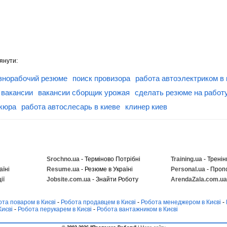
янути:
знорабочий резюме
поиск провизора
работа автоэлектриком в 
 вакансии
вакансии сборщик урожая
сделать резюме на работ
икюра
работа автослесарь в киеве
клинер киев
Srochno.ua
- Терміново Потрібні
Training.ua
- Тренін
аїні
Resume.ua
- Резюме в Україні
Personal.ua
- Проп
ії
Jobsite.com.ua
- Знайти Роботу
ArendaZala.com.ua
ота поваром в Києві
-
Робота продавцем в Києві
-
Робота менеджером в Києві
-
Києві
-
Робота перукарем в Києві
-
Робота вантажником в Києві