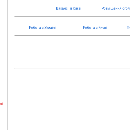
Вакансії в Києві
Розміщення ого
Робота в Україні
Робота в Києві
П
ні
і