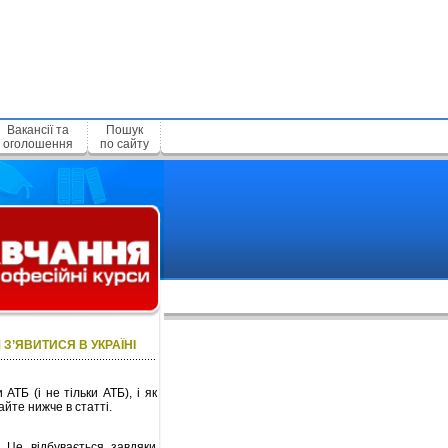
Вакансії та
Пошук
оголошення
по сайту
 З’ЯВИТИСЯ В УКРАЇНІ
ТБ (і не тільки АТБ), і як
йте нижче в статті.
 Це відбувається завдяки