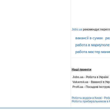
Jobs.ua
рекомендує перегл
вакансії в сумах
ра
работа в мариуполе
работа мастер ман
Наші проекти
:
Jobs.ua
- Робота в Україні
Vakansii.ua
- Вакансії в Укр
Profi.ua
- Посадові Інструкц
Робота водієм в Києві
-
Роб
Робота прибиральником в 