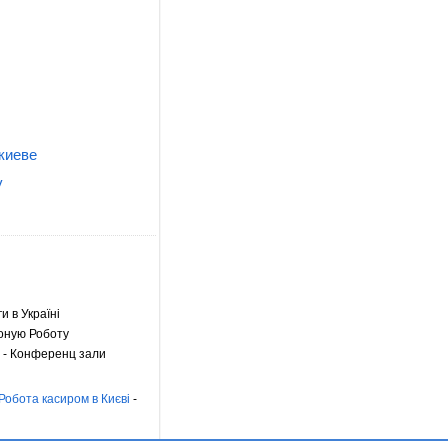
киеве
у
ги в Україні
оную Роботу
- Конференц зали
Робота касиром в Києві
-