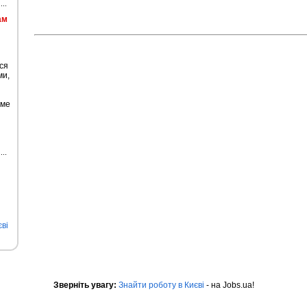
ам
ся
ми,
име
ві
Зверніть увагу:
Знайти роботу в Києві
- на Jobs.ua!