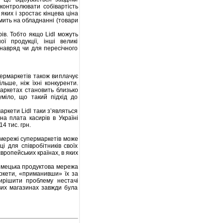
 контролювати собівартість
яких і зростає кінцева ціна
омить на обладнанні (товари
ів. Тобто якщо Lidl можуть
ї продукції, інші великі
 навряд чи для пересічного
ермаркетів також виплачує
ьше, ніж їхні конкуренти.
маркетах становить близько
уміло, що такий підхід до
аркети Lidl таки з’являться
на плата касирів в Україні
4 тис. грн.
 мережі супермаркетів може
ці для співробітників своїх
вропейських країнах, в яких
німецька продуктова мережа
аркети, «приманивши» їх за
ирішити проблему нестачі
ових магазинах завжди була