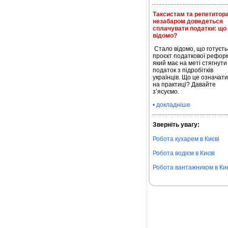
Таксистам та репетитор
незабаром доведеться
сплачувати податки: що
відомо?
Стало відомо, що готуєть
проєкт податкової рефор
який має на меті стягнути
податок з підробітків
українців. Що це означат
на практиці? Давайте
з’ясуємо.
• докладніше
Зверніть увагу:
Робота кухарем в Києві
Робота водієм в Києві
Робота вантажником в Киє