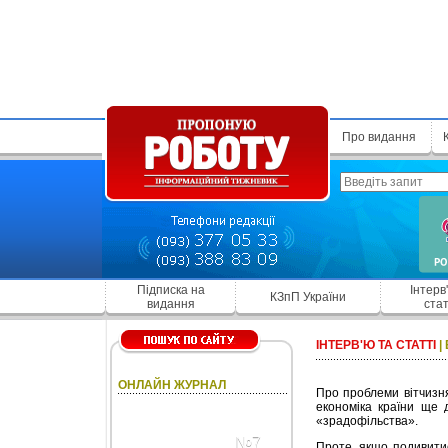
Про видання
Підписка на
Інтерв
КЗпП України
видання
стат
ІНТЕРВ'Ю ТА СТАТТІ
|
ОНЛАЙН ЖУРНАЛ
Про проблеми вітчизн
економіка країни ще 
«зрадофільства».
№7
Проте, якщо подивитис