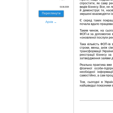
спростити, як саму ре
видів бізнесу. Все, не
03.08.2026
й демонструє те, наск
Переглянути
змушені взаємодіяти і
Є серед таких покращ
Архів →
почала вдало працювати
Таким чином, на сього
ФОП-и за допомогою в
«оновленої послуги реє
Така кількість ФОП-ів
строки, менш, аніж сім
трансформації України
реєстрації бізнесу з
затвердження заявки 
Реальна практика вже 
фізичної особи-підп
необхідної інформаці
самостійно, а сам проц
Тож, сьогодні в Укра
найшвидші показники в 