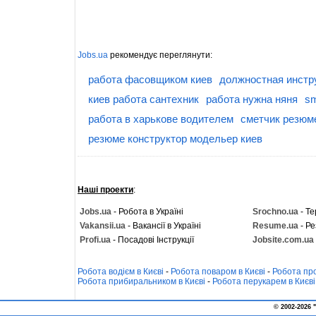
Jobs.ua
рекомендує переглянути:
работа фасовщиком киев
должностная инстр
киев работа сантехник
работа нужна няня
s
работа в харькове водителем
сметчик резюм
резюме конструктор модельер киев
Наші проекти
:
Jobs.ua
- Робота в Україні
Srochno.ua
- Те
Vakansii.ua
- Вакансії в Україні
Resume.ua
- Ре
Profi.ua
- Посадові Інструкції
Jobsite.com.ua
Робота водієм в Києві
-
Робота поваром в Києві
-
Робота про
Робота прибиральником в Києві
-
Робота перукарем в Києві
© 2002-2026