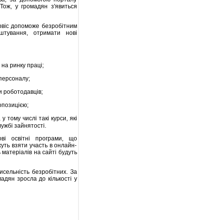
Тож, у громадян з'явиться
рвіс допоможе безробітним
штування, отримати нові
 на ринку праці;
персоналу;
и роботодавців;
опозицією;
у тому числі такі курси, які
ужбі зайнятості.
ві освітні програми, що
уть взяти участь в онлайн-
 матеріалів на сайті будуть
исельність безробітних. За
адян зросла до кількості у