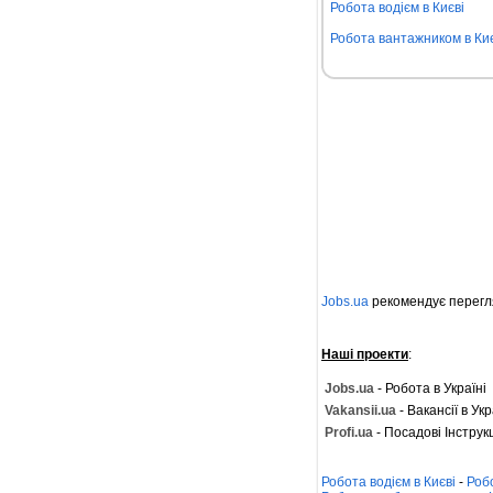
Робота водієм в Києві
Робота вантажником в Киє
Jobs.ua
рекомендує перегл
Наші проекти
:
Jobs.ua
- Робота в Україні
Vakansii.ua
- Вакансії в Укр
Profi.ua
- Посадові Інструкц
Робота водієм в Києві
-
Роб