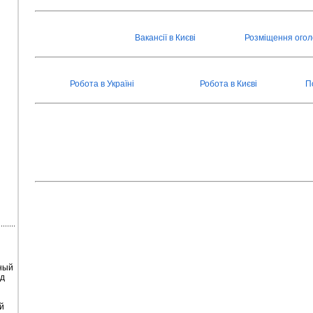
Вакансії в Києві
Розміщення ого
Робота в Україні
Робота в Києві
П
ный
од
й