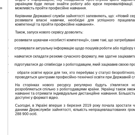
українцям буде легше знайти роботу або курси перекваліфікації. 
можливість пройти професійне навчання.
26
Керівники Державної служби зайнятості запевняють, що: «Новий се
розвивати власні навички, необхідні для успішного працевла
компетенції та пройти професійне навчання».
Також, запуск нового сервісу дозволить:
·
розвивати шукачам «особисті компетенції», саме такі, що затребувані
·
отримувати актуальну інформацію щодо пошуків роботи або підбору 
·
навчатися складати резюме сучасного формату, яке здатне зацікавит
·
підготуватися до співбесіди з роботодавцем, який зацікавив своєю пр
·
обрати освітні курси для тих, хто перебуває у статусі безробітного, 
проводяться центрами професійно-технічної освіти при Державній сл
На сторінках нового ресурсу регулярно будуть з'являтися но
розробляються спільно з роботодавцями країни. Українці також змож
навчанні та отримати індивідуальне дистанційне навчання. Більшість
доступні у форматі відео.
Сьогодні, в Україні вперше з березня 2019 року почала зростати ч
даними Держслужби зайнятості, кількість непрацевлаштованих гром
288 900 осіб.