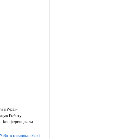
ги в Україні
оную Роботу
- Конференц зали
Робота касиром в Києві
-