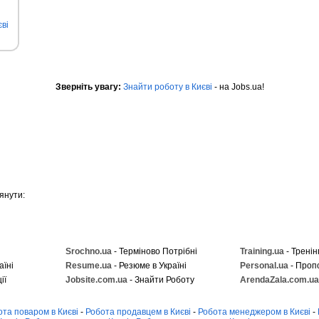
ві
Зверніть увагу:
Знайти роботу в Києві
- на Jobs.ua!
янути:
Srochno.ua
- Терміново Потрібні
Training.ua
- Тренін
аїні
Resume.ua
- Резюме в Україні
Personal.ua
- Проп
ії
Jobsite.com.ua
- Знайти Роботу
ArendaZala.com.ua
ота поваром в Києві
-
Робота продавцем в Києві
-
Робота менеджером в Києві
-