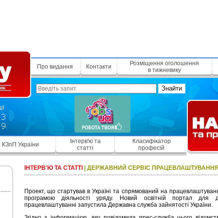
Розміщення оголошення
Про видання
Контакти
в тижневику
Знайти
Інтерв'ю та
Класифікатор
КЗпП України
статті
професій
ІНТЕРВ'Ю ТА СТАТТІ
|
ДЕРЖАВНИЙ СЕРВІС ПРАЦЕВЛАШТУВАНН
Проект, що стартував в Україні та спрямований на працевлаштуван
програмою діяльності уряду. Новий освітній портал для
працевлаштуванні запустила Державна служба зайнятості України.
Згідно з інформацією, яку повідомила прес-служба цього відомс