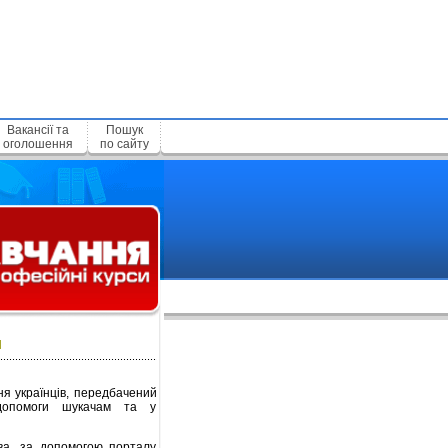
Вакансії та
Пошук
оголошення
по сайту
Я
ня українців, передбачений
 допомоги шукачам та у
тва, за допомогою порталу