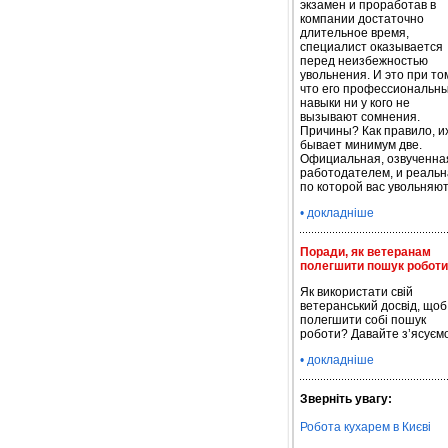
экзамен и проработав в
компании достаточно
длительное время,
специалист оказывается
перед неизбежностью
увольнения. И это при то
что его профессиональн
навыки ни у кого не
вызывают сомнения.
Причины? Как правило, и
бывает минимум две.
Официальная, озвученна
работодателем, и реальн
по которой вас увольняют
• докладніше
Поради, як ветеранам
полегшити пошук роботи
Як використати свій
ветеранський досвід, щоб
полегшити собі пошук
роботи? Давайте з’ясуємо
• докладніше
Зверніть увагу:
Робота кухарем в Києві