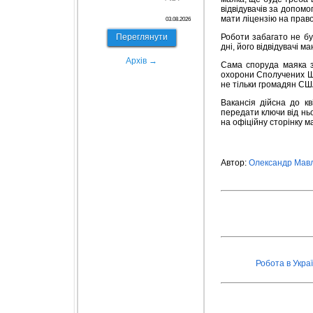
відвідувачів за допом
мати ліцензію на прав
03.08.2026
Переглянути
Роботи забагато не бу
дні, його відвідувачі 
Архів →
Сама споруда маяка з
охорони Сполучених Шт
не тільки громадян СШ
Вакансія дійсна до кв
передати ключи від ньо
на офіційну сторінку м
Автор:
Олександр Мавл
Робота в Украї