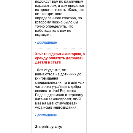
подойдут вам по различным
параметрам, и вам придется
их просто отсеять. Жаль, что
нет конкретного
определенного способа, по
которому можно было бы
точно определить, что
работодатель вам не
подходит.
• докладніше
Хочете відкрити книгарню, а
оренду оплатить держава?
Деталі в статті
Для студентів, які
навчаються на дотичних до
книговидання
спеціальностях, та й для усіх
читаючих українців є добра
новина: в січні Верховна
Рада підтримала в першому
читанні законопроєкт, який
має на меті стимулювати
українське книговидання.
• докладніше
Зверніть увагу: