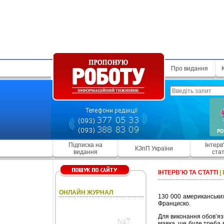
Про видання
Підписка на
Інтерв
КЗпП України
видання
стат
ІНТЕРВ'Ю ТА СТАТТІ
|
ОНЛАЙН ЖУРНАЛ
130 000 американських
Франциско.
Для виконання обов’яз
№7
маяка, ще буде треба 