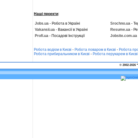
Наші проекти
:
Jobs.ua
- Робота в Україні
Srochno.ua
- Те
Vakansii.ua
- Вакансії в Україні
Resume.ua
- Ре
Profi.ua
- Посадові Інструкції
Jobsite.com.ua
Робота водієм в Києві
-
Робота поваром в Києві
-
Робота про
Робота прибиральником в Києві
-
Робота перукарем в Києві
© 2002-2026