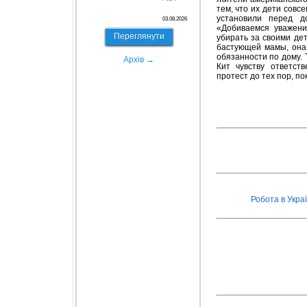
тем, что их дети совс
установили перед д
03.08.2026
«Добиваемся уважени
Переглянути
убирать за своими дет
бастующей мамы, она 
обязанности по дому.
Архів →
Кит чувству ответст
протест до тех пор, п
Робота в Украї