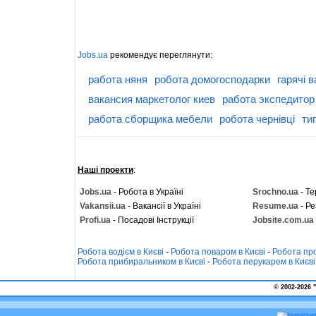
Jobs.ua
рекомендує переглянути:
работа няня
робота домогосподарки
гарячі в
вакансия маркетолог киев
работа экспедитор
работа сборщика мебели
робота чернівці
ти
Наші проекти
:
Jobs.ua
- Робота в Україні
Srochno.ua
- Те
Vakansii.ua
- Вакансії в Україні
Resume.ua
- Ре
Profi.ua
- Посадові Інструкції
Jobsite.com.ua
Робота водієм в Києві
-
Робота поваром в Києві
-
Робота про
Робота прибиральником в Києві
-
Робота перукарем в Києві
© 2002-2026