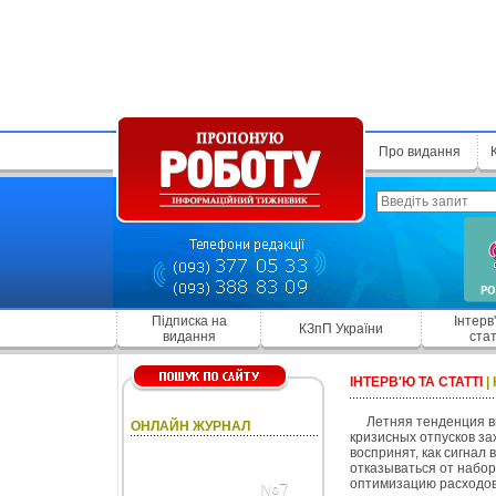
Про видання
Підписка на
Інтерв
КЗпП України
видання
стат
ІНТЕРВ'Ю ТА СТАТТІ
|
Летняя тенденция в
ОНЛАЙН ЖУРНАЛ
кризисных отпусков за
воспринят, как сигнал
отказываться от набо
оптимизацию расходов 
№7