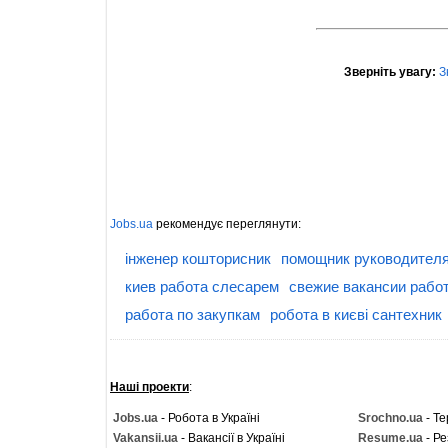
Зверніть увагу:
З
Jobs.ua
рекомендує переглянути:
інженер кошторисник
помощник руководителя
киев работа слесарем
свежие вакансии рабо
работа по закупкам
робота в києві сантехник
Наші проекти
:
Jobs.ua
- Робота в Україні
Srochno.ua
- Те
Vakansii.ua
- Вакансії в Україні
Resume.ua
- Ре