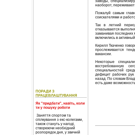
заводы, специализир
наоборот, переживают 
Пожалуй самым глав
соискателями и работ
Так в летний перио
отказываются выполнят
заманивая последних 
включились в активный
Кирилл Ткаченко говор
прослеживается тенд
вакансии.
Некоторые специал
востребованную се
специальностей сред
дефицит рабочих рук 
назад. По словам Влад
есть даже возможность
ПОРАДИ З
ПРАЦЕВЛАШТУВАННЯ
Як "придбати", навіть, коли
ти у пошуку роботи
Заняття спортом та
спілкування з екс-колегами,
також стануть у нагоді,
створюючи необхідний
розпорядок дня, у звичній