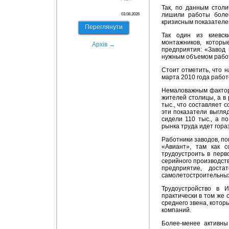
Так, по данным столи
лишили работы более
03.08.2026
кризисным показателем
Переглянути
Так один из киевск
монтажников, которы
Архів →
предприятия: «Завод 
нужным объемом рабо
Стоит отметить, что 
марта 2010 года работ
Немаловажным факторо
жителей столицы, а в 
тыс., что составляет 
эти показатели выгляд
сидели 110 тыс., а п
рынка труда идет гора
Работники заводов, по
«Авиант», там как 
трудоустроить в перв
серийного производств
предприятие, дост
самолетостроительны
Трудоустройство в 
практически в том же
среднего звена, котор
компаний.
Более-менее активны