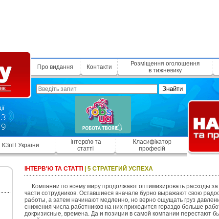
Розміщення оголошення
Про видання
Контакти
в тижневику
Знайти
Інтерв'ю та
Класифікатор
КЗпП України
статті
професій
ІНТЕРВ'Ю ТА СТАТТІ
|
5 СТРАТЕГИЙ УСПЕХА
Компании по всему миру продолжают оптимизировать расходы за
части сотрудников. Оставшиеся вначале бурно выражают свою радос
работы, а затем начинают медленно, но верно ощущать груз давления
снижения числа работников на них приходится гораздо больше рабо
докризисные, времена. Да и позиции в самой компании перестают б