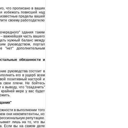
го, что прописано в ваших
 и избежать повисшей над
ть известные пределы вашей
олите своему работодателю
еочередного" здания таким
 – важнейшая часть вашего
дать нужный баланс между
им руководством, портал
е "нет" дополнительным
остальные обязанности и
ние руководства состоит в
выполнить его в ущерб всем
свой позитивный настрой и
а свои плечи. Не бойтесь
 к выводу, что "озадачить"
о крайней мере у вас будет
ожить.
адания"
можности в выполнении того
 чем они некомпетентны, но
офессиональную репутацию.
ывает лишь на то, что вы
та. Если вы на самом деле