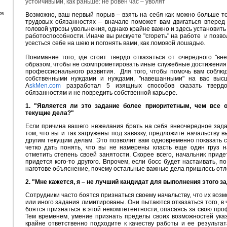
устойчивыми, как раньше: не ровен час – уволят
Возможно, ваш первый порыв – взять на себя как можно больше то
26
трудовых обязанностях – вначале поможет вам двигаться вперед
головой угрозы увольнения, однако крайне важно и здесь установи
работоспособности. Иначе вы рискуете "сгореть" на работе и позв
усесться себе на шею и погонять вами, как ломовой лошадью.
Понимание того, где стоит твердо отказаться от очередного "вн
образом, чтобы не скомпрометировать иные служебные достижения
профессионального развития. Для того, чтобы помочь вам соблю
собственными нуждами и нуждами, "навешанными" на вас высш
A
skMen.com
разработал 5 изящных способов сказать твердо
обязанностям и не повредить собственной карьере.
1. "Является ли это задание более приоритетным, чем все 
текущие дела?"
Если причина вашего нежелания брать на себя внеочередное зада
том, что вы и так загружены под завязку, предложите начальству 
другим текущим делам. Это позволит вам одновременно показать 
четко дать понять, что вы не намерены класть еще один груз н
отметить степень своей занятости. Скорее всего, начальник придет
придется кого-то другого. Впрочем, если босс будет настаивать, п
наготове объяснение, почему остальные важные дела пришлось отл
2. "Мне кажется, я – не лучший кандидат для выполнения этого з
Сотрудники часто боятся признаться своему начальству, что их воз
или иного задания лимитированы. Они пытаются отказаться того, в
боятся признаться в этой некомпетентности, опасаясь за свою пр
Тем временем, умение признать пределы своих возможностей указ
крайне ответственно подходите к качеству работы и ее результа