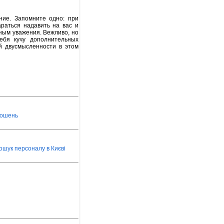
ие. Запомните одно: при
араться надавить на вас и
лным уважения. Вежливо, но
ебя кучу дополнительных
й двусмысленности в этом
лошень
ошук персоналу в Києві