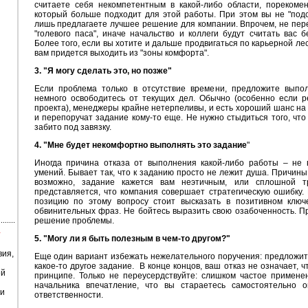
считаете себя некомпетентным в какой-либо области, порекоменд
который больше подходит для этой работы. При этом вы не "подст
лишь предлагаете лучшее решение для компании. Впрочем, не пер
"голевого паса", иначе начальство и коллеги будут считать вас 
Более того, если вы хотите и дальше продвигаться по карьерной ле
вам придется выходить из "зоны комфорта".
3. "Я могу сделать это, но позже"
Если проблема только в отсутствие времени, предложите выпол
немного освободитесь от текущих дел. Обычно (особенно если ре
проекта), менеджеры крайне нетерпеливы, и есть хороший шанс на т
и перепоручат задание кому-то еще. Не нужно стыдиться того, чт
забито под завязку.
4. "Мне будет некомфортно выполнять это задание
"
Иногда причина отказа от выполнения какой-либо работы – не 
умений. Бывает так, что к заданию просто не лежит душа. Причины
возможно, задание кажется вам неэтичным, или сплошной т
представляется, что компания совершает стратегическую ошибку.
позицию по этому вопросу стоит высказать в позитивном ключ
обвинительных фраз. Не бойтесь выразить свою озабоченность. П
решение проблемы.
5. "Могу ли я быть полезным в чем-то другом?"
вия,
Еще один вариант избежать нежелательного поручения: предложит
какое-то другое задание. В конце концов, ваш отказ не означает, ч
ей
принципе. Только не переусердствуйте: слишком частое применен
начальника впечатление, что вы стараетесь самостоятельно о
и
ответственности.