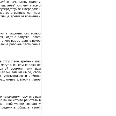
уйте начальству коллегу,
авляете" коллегу, а всего
еусердствуйте с передачей
безответственным лентяем.
стнице, время от времени и
нить задание, как только
чь идет о запуске нового
о, что вас оставят в покое
о ваше рабочее расписание
в отсутствие времени или
 могут быть самые разные:
ратой времени, или вам
 Как бы там ни было, свою
е, уважительно и избегая
редложите альтернативное
е начальнику поручить вам
то вы не хотите работать в
ие этой уловки создаст у
пределить область своей