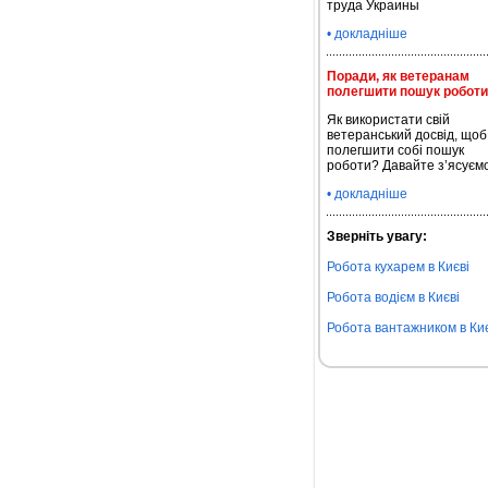
труда Украины
• докладніше
Поради, як ветеранам
полегшити пошук роботи
Як використати свій
ветеранський досвід, щоб
полегшити собі пошук
роботи? Давайте з’ясуємо
• докладніше
Зверніть увагу:
Робота кухарем в Києві
Робота водієм в Києві
Робота вантажником в Киє