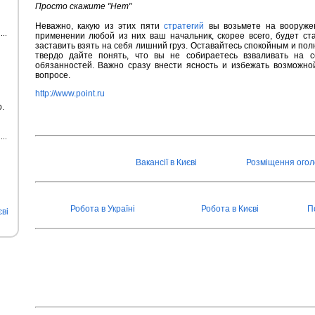
Просто скажите "Нет"
Неважно, какую из этих пяти
стратегий
вы возьмете на вооружен
применении любой из них ваш начальник, скорее всего, будет ст
заставить взять на себя лишний груз. Оставайтесь спокойным и по
твердо дайте понять, что вы не собираетесь взваливать на с
обязанностей. Важно сразу внести ясность и избежать возможно
вопросе.
http://www.point.ru
.
Вакансії в Києві
Розміщення ого
Робота в Україні
Робота в Києві
П
ві