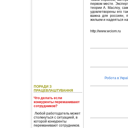
первом месте. Экспер
теории А. Маслоу, са
удовлетворены его та
важна для россиян, п
жильем и надеяться н
http://www.wciom.ru
Робота в Украї
ПОРАДИ З
ПРАЦЕВЛАШТУВАННЯ
Что делать если
конкуренты переманивают
сотрудников?
Любой работодатель может
столкнуться с ситуацией, в
которой конкуренты
переманивают сотрудников.