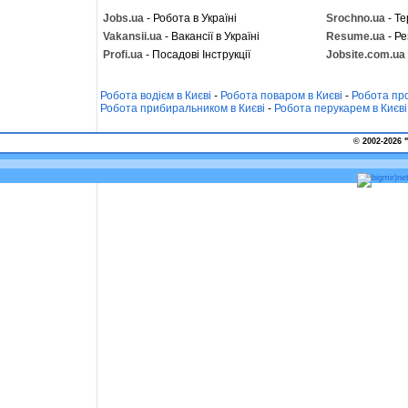
Jobs.ua
- Робота в Україні
Srochno.ua
- Те
Vakansii.ua
- Вакансії в Україні
Resume.ua
- Ре
Profi.ua
- Посадові Інструкції
Jobsite.com.ua
Робота водієм в Києві
-
Робота поваром в Києві
-
Робота про
Робота прибиральником в Києві
-
Робота перукарем в Києві
© 2002-2026