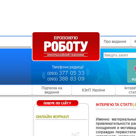
Про видання
Підписка на
Інтерв
КЗпП України
видання
стат
ІНТЕРВ'Ю ТА СТАТТІ
|
ОНЛАЙН ЖУРНАЛ
Именно материальны
привлекательности ра
поощрения и мотивации
сограждан первостеп
№7