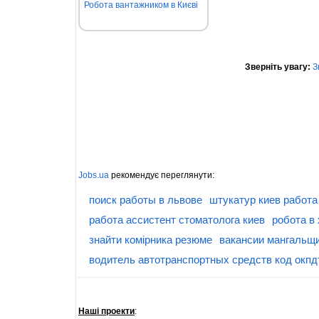
Робота вантажником в Києві
Зверніть увагу:
З
Jobs.ua
рекомендує переглянути:
поиск работы в львове
штукатур киев работа
работа ассистент стоматолога киев
робота в 
знайти комірника резюме
вакансии мангальщ
водитель автотранспортных средств код окпд
Наші проекти
: