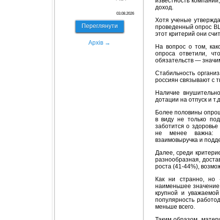
известность компании
доход.
03.08.2026
Хотя ученые утвержда
Переглянути
проведенный опрос ВЦ
этот критерий они счи
Архів →
На вопрос о том, ка
опроса ответили, чт
обязательств — значи
Стабильность органи
россиян связывают с т
Наличие внушительно
дотации на отпуск и т
Более половины опрош
в виду не только под
заботится о здоровье
не менее важна: сп
взаимовыручка и подде
Далее, среди критери
разнообразная, доста
роста (41-44%), возмо
Как ни странно, но 
наименьшее значение.
крупной и уважаемой
популярность работод
меньше всего.
Таким образом, матер