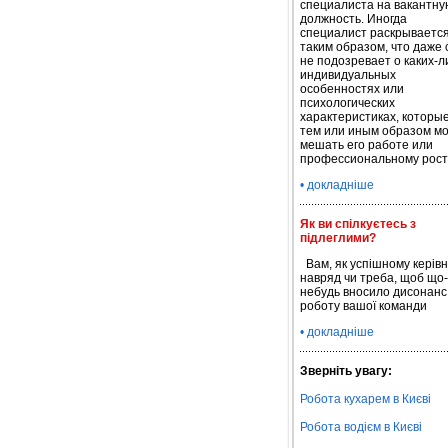
специалиста на вакантну
должность. Иногда
специалист раскрываетс
таким образом, что даже 
не подозревает о каких-л
индивидуальных
особенностях или
психологических
характеристиках, которы
тем или иным образом мо
мешать его работе или
профессиональному рост
• докладніше
Як ви спілкуєтесь з
підлеглими?
Вам, як успішному керівн
навряд чи треба, щоб що-
небудь вносило дисонанс
роботу вашої команди
• докладніше
Зверніть увагу:
Робота кухарем в Києві
Робота водієм в Києві