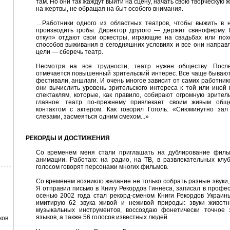
там. Но они так жаждут выйти на сцену, начать свою творческую 
на жертвы, не обращая на быт особого внимания.
…Работники одного из областных театров, чтобы выжить в 
производить гробы. Директор другого — держит свиноферму. 
откуп» отдают свои оркестры, играющие на свадьбах или похо
способов выживания в сегодняшних условиях и все они направ
цели — сберечь театр.
Несмотря на все трудности, театр нужен обществу. Посл
отмечается повышенный зрительский интерес. Все чаще бывают
фестивали, аншлаги. И очень многое зависит от самих работник
они вычислить уровень зрительского интереса к той или иной
спектаклям, которые, как правило, собирают огромную зрител
главное: театр по-прежнему привлекает своим живым общ
контактом с актером. Как говорил Гоголь: «Сиюминутно за
слезами, засмеяться одним смехом...»
РЕКОРДЫ И ДОСТИЖЕНИЯ
Со временем меня стали приглашать на дублирование фильм
анимации. Работаю: на радио, на ТВ, в развлекательных клу
голосом говорят персонажи многих фильмов.
Со временем возникло желание не только собрать разные звуки,
Я отправил письмо в Книгу Рекордов Гиннеса, записал в профес
осенью 2002 года стал рекорд-сменом Книги Рекордов Украин
имитирую 62 звука живой и неживой природы: звуки животн
музыкальных инструментов, воссоздаю фонетически точное 
языков, а также 56 голосов известных людей.
ков