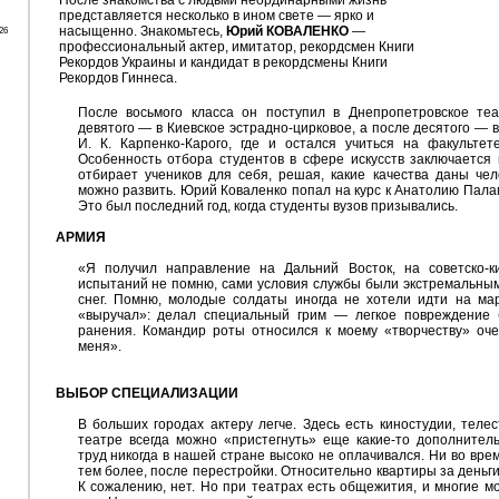
После знакомства с людьми неординарными жизнь
представляется несколько в ином свете — ярко и
насыщенно. Знакомьтесь,
Юрий КОВАЛЕНКО
—
26
профессиональный актер, имитатор, рекордсмен Книги
Рекордов Украины и кандидат в рекордсмены Книги
Рекордов Гиннеса.
После восьмого класса он поступил в Днепропетровское те
девятого — в Киевское эстрадно-цирковое, а после десятого — 
И. К. Карпенко-Карого, где и остался учиться на факультет
Особенность отбора студентов в сфере искусств заключается 
отбирает учеников для себя, решая, какие качества даны чел
можно развить. Юрий Коваленко попал на курс к Анатолию Пал
Это был последний год, когда студенты вузов призывались.
АРМИЯ
«Я получил направление на Дальний Восток, на советско-к
испытаний не помню, сами условия службы были экстремальным
снег. Помню, молодые солдаты иногда не хотели идти на мар
«выручал»: делал специальный грим — легкое повреждение 
ранения. Командир роты относился к моему «творчеству» оче
меня».
ВЫБОР СПЕЦИАЛИЗАЦИИ
В больших городах актеру легче. Здесь есть киностудии, телес
театре всегда можно «пристегнуть» еще какие-то дополнитель
труд никогда в нашей стране высоко не оплачивался. Ни во вре
тем более, после перестройки. Относительно квартиры за деньг
К сожалению, нет. Но при театрах есть общежития, и многие 