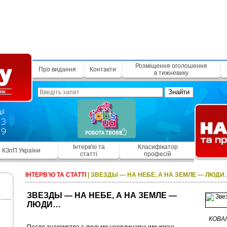
Розміщення оголошення
Про видання
Контакти
в тижневику
Знайти
Інтерв'ю та
Класифікатор
КЗпП України
статті
професій
ІНТЕРВ'Ю ТА СТАТТІ
|
ЗВЕЗДЫ — НА НЕБЕ, А НА ЗЕМЛЕ — ЛЮДИ
ЗВЕЗДЫ — НА НЕБЕ, А НА ЗЕМЛЕ —
ЛЮДИ…
КОВАЛ