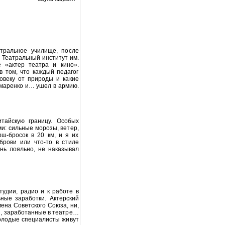
атральное училище, после
в Театральный институт им.
е «актер театра и кино».
в том, что каждый педагог
овеку от природы и какие
амаренко и… ушел в армию.
итайскую границу. Особых
и: сильные морозы, ветер,
ш-бросок в 20 км, и я их
брови или что-то в стиле
нь лояльно, не наказывал
тудии, радио и к работе в
ные заработки. Актерский
мена Советского Союза, ни,
и, заработанные в театре…
молодые специалисты живут