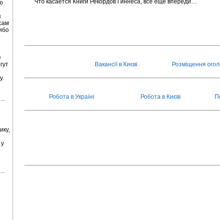
Что касается Книги Рекордов Гиннеса, все еще впереди…
ю
я
сам
ибо
е
гут
Вакансії в Києві
Розміщення ого
у.
Робота в Україні
Робота в Києві
П
ику,
 у