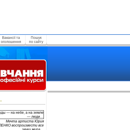
Вакансії та
Пошук
оголошення
по сайту
…
Мечта артиста Юрия
ЕНКО воспроизвести все
звуки мира…