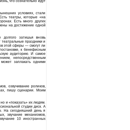
жизнь, что сознательно идут
нынешних условиях, стали
Есть театры, которые «на
ронах. Есть много других
лены на достижение одной
е долгого затишья вновь
 театральные праздники и
ов этой сферы — смогут ли
 постановке, к бенефисным
ьскую аудиторию. И самое
ением, непосредственным
л может заплакать одними
ов, озвучивание роликов,
бах, пишу сценарии. Моим
 но и «показать» их людям.
сиональной студии диск. А
ы. На сегодняшний день я
ых, звучание механизмов,
звучание 10 иностранных