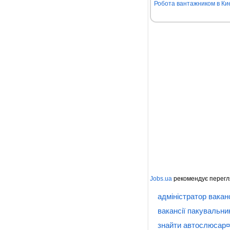
Робота вантажником в Киє
Jobs.ua
рекомендує перегл
адміністратор ваканс
вакансії пакувальни
знайти автослюсар