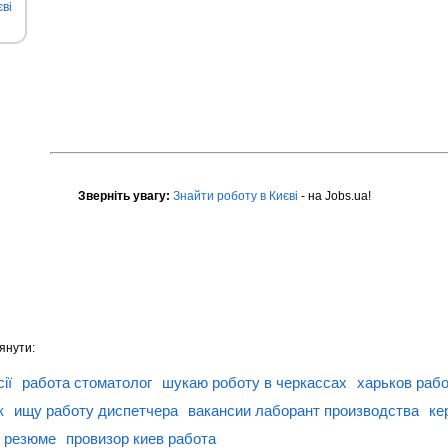
ві
Зверніть увагу:
Знайти роботу в Києві
- на Jobs.ua!
янути:
ії
работа стоматолог
шукаю роботу в черкассах
харьков рабо
к
ищу работу диспетчера
вакансии лаборант производства
ке
¤ резюме
провизор киев работа