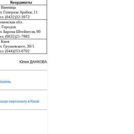
Координаты
. Винница
л. Генерала Арабея, 11
ел. (0432)32-3972
овенская обл.
. Городок
л. Барона Штейнгеля, 90
ел. (0632)21-7985
. Киев
л. Грушевского, 30/1
ел. (044)253-0702
Юлия ДАНКОВА
лошень
ошук персоналу в Києві