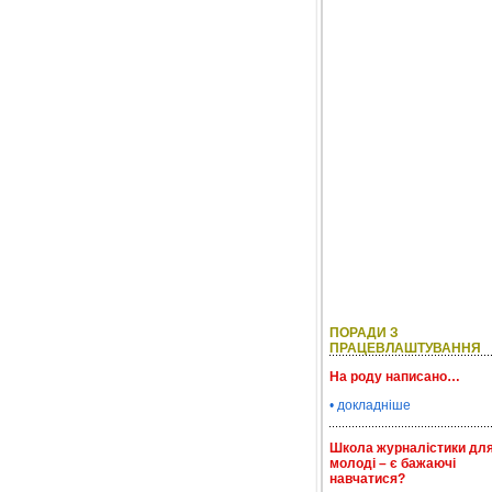
ПОРАДИ З
ПРАЦЕВЛАШТУВАННЯ
На роду написано…
• докладніше
Школа журналістики дл
молоді – є бажаючі
навчатися?