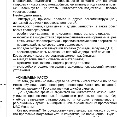
специальной подготовки на производстве (в банке или на охра
старшему инкассатору понадобится, как минимум, год стажа и пов
же планируете работать инкассатором-водителем, позабо
удостоверении.
Необходимо знать:
— инструкции, приказы, правила и другие регламентирующие 
денежной выручки и перевозке ценностей;
— порядок приема, сдачи денег и других ценностей, а также обес
время транспортировки;
— особенности хранения и применения огнестрельного оружия;
— нюансы взаимодействия с правоохранительными органами в чрез
— технические характеристики и правила эксплуатации оперативног
— правила работы со средствами радиосвязи;
— порядок экстренной эвакуации экипажа (бригады) в случае ДТП;
— элементарные навыки оказания первой медицинской помощи.
Кроме этого, инкассатор-водитель должен разбираться:
— в видах топливных и смазочных материалов;
— в режиме смазывания и нормах расхода топлива;
— в способах определения эксплуатационных повреждений техники 
устранения.
«СНИМАЕМ» КАССУ
От того, где именно планируете работать инкассатором, по больш
места обучения: либо непосредственно при банке или охранно
учебных заведений Государственной службы охраны.
До недавнего времени выучиться на инкассатора можно было и
училище профессиональной подготовки работников охраны. Одн
учебное заведение ликвидировали, и сегодня специальность
региональных вузах: Винницком и Ровненском высших профессио
я
МВС Украины.
Как поступить?
По государственным стандартам, инкассатор — р
что программа подготовки хоть и компактна, но насыщенна. Обуче