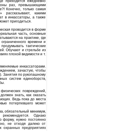
ще приходится ежедневно
ионы раз, превышающими
е?! Конечно, только самая
» рассказывают, какими
т в инкассаторы, а также
может пригодиться.
ческая проводится в форме
риальная часть, основные
тываются на практике, где
х ограниченного времени и
и продумывать тактические
ей. Обучают и стрельбе из
виях плохой видимости и т.
именяемые инкассаторами.
ждением, зачастую, чтобы
о). Занятия по рукопашному
ых систем единоборств,
бы.
физических повреждений,
должен знать, как оказать
ающих. Ведь пока до места
овью потерпевшего может
ва, обязательный минимум,
 рекомендуется. Однако
ю форму, нужно постоянно
но, не отходя далеко от
ых охранных предприятиях