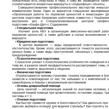
обязательно есть спортзалы и тиры, к тому же, проводятся заня
отрабатываются конкретные маршруты и «подшефные» объекты.
Совершенствованию профессионального мастерства инкассато
коммерческие банки. Один из вариантов повышения квалификац
«Организация работы по перевозке ценностей и инкассации» (
центром подготовки банковских работников совместно с Нацбанко
внутренних дел и Специализированным центром профессио
подготовки «Альфа-Щит»). Содержание:
• Специальная подготовка
Изучают роль НБУ в организации эмиссионно-кассовой работ
перевозки ценностей, а также действия в случае возникновения 
маршруте.
• Юридическая подготовка
В центре внимания — виды юридической ответственности, 
обстоятельства. Кроме этого, рассматриваются тонкости распозн
ценных бумаг, а также виды преступлений, связанных с перевозко
предупреждению.
• Психологическая подготовка
Слушатели узнают о психологических особенностях поведения в э
тому же, в разрезе своей профдеятельности рассматривают темы,
внимания, памяти, мышления и общения.
• Физическая подготовка
Отрабатываются приемы страховки, техника передвижения в бое
захватов и освобождения от них. Не забывают и о комплексной з
самообороны и борьбы с вооруженным противником.
• Основы доврачебной помощи
Цель занятий — актуализация знаний по анатомии человека, а
оказания первой помощи при кровотечениях, остановке сердца, тр
системы и т. п.
• Огневая подготовка
Как быстро привести оружие в боеготовность? Как двигаться при 
укрытия, выбирать позиции для ведения стрельбы? Как стрелять из 