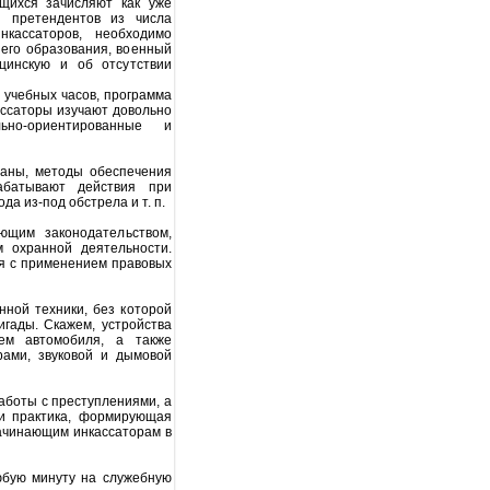
щихся зачисляют как уже
 претендентов из числа
кассаторов, необходимо
его образования, военный
цинскую и об отсутствии
учебных часов, программа
ассаторы изучают довольно
ьно-ориентированные и
аны, методы обеспечения
рабатывают действия при
а из-под обстрела и т. п.
им законодательством,
 охранной деятельности.
ая с применением правовых
ой техники, без которой
гады. Скажем, устройства
ием автомобиля, а также
рами, звуковой и дымовой
боты с преступлениями, а
 и практика, формирующая
ачинающим инкассаторам в
юбую минуту на служебную