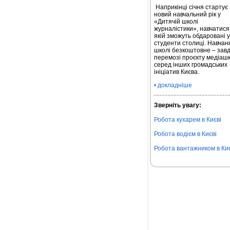
Наприкінці січня стартує
новий навчальний рік у
«Дитячій школі
журналістики», навчатися
якій зможуть обдаровані уч
студенти столиці. Навчан
школі безкоштовне – зав
перемозі проєкту медіаш
серед інших громадських
ініціатив Києва.
• докладніше
Зверніть увагу:
Робота кухарем в Києві
Робота водієм в Києві
Робота вантажником в Киє