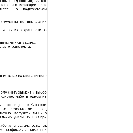
нном предприятии). А вот
ышение квалификации. Если
тьтесь о водительском
документы по инкассации
печения их сохранности во
вычайных ситуациях;
о автотранспорта;
и методах их оперативного
ому счету зависит и выбор
й фирме, либо в одном из
 в столице — в Киевском
ако несколько лет назад
 можно получить лишь в
нальных училищах ГСО при
абочая специальность, так
ние профессии занимает ни