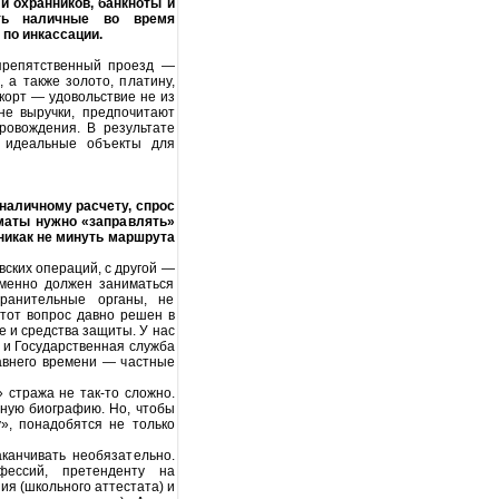
и охранников, банкноты и
ить наличные во время
 по инкассации.
репятственный проезд —
 а также золото, платину,
корт — удовольствие не из
не выручки, предпочитают
ровождения. В результате
в идеальные объекты для
наличному расчету, спрос
оматы нужно «заправлять»
никак не минуть маршрута
ских операций, с другой —
именно должен заниматься
ранительные органы, не
тот вопрос давно решен в
 и средства защиты. У нас
 и Государственная служба
авнего времени — частные
 стража не так-то сложно.
ную биографию. Но, чтобы
», понадобятся не только
анчивать необязательно.
фессий, претенденту на
я (школьного аттестата) и