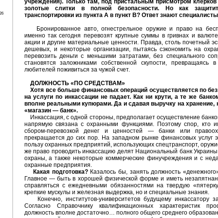
учреждения). Только там, под пристальным присмотром клерков 
золотые слитки в полной безопасности. Но как защит
26
транспортировки из пункта А в пункт В? Ответ знают специалисты
Бронированное авто, огнестрельное оружие и право на бесп
именно так сегодня перевозят крупные суммы в гривнах и валюте,
акции и другие материальные ценности. Правда, столь почетный эс
дешевых, и некоторые организации, пытаясь сэкономить на охра
перевозить деньги с меньшими затратами, без специального соп
становятся заложниками собственной скупости, превращаясь 
любителей поживиться за чужой счет.
ДОЛЖНОСТЬ «ПО СРЕДСТВАМ»
Хотя все больше финансовых операций осуществляется по без
на услуги по инкассации не падает. Как ни крути, а те же банк
вполне реальными купюрами. Да и сдавая выручку на хранение, 
«магазин — банк».
Инкассация, с одной стороны, предполагает осуществление банков
напрямую связана с охранными функциями. Поэтому спор, кто 
сбором-перевозкой денег и ценностей — банки или правоох
прекращается до сих пор. На западном рынке финансовых услуг э
пользу охранных предприятий, использующих спецтранспорт, оружие
же право проводить инкассацию делят Национальный банк Украины
охраны, а также некоторые коммерческие финучреждения и с нед
охранные предприятия.
Какая подготовка?
Казалось бы, занять должность «денежного»
Главное — быть в хорошей физической форме и иметь незапятнан
справляться с ежедневными обязанностями на твердую «пятерку
крепкие мускулы и железная выдержка, но и специальные знания.
Конечно, институтов-университетов будущему инкассатору зак
Согласно Справочнику квалификационных характеристик про
должность вполне достаточно… полного общего среднего образовани