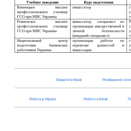
Учебное заведение
Курс подготовки
Винницкое высшее
инкассатор
г
профессиональное училище
у
ГСО при МВС Украины
т
Ровненское высшее
инкассатор; специалист по
Р
профессиональное училище
организации имущественной и
с
ГСО при МВС Украины
личной безопасности
у
(младший специалист)
т
Национальный центр
организация работы по
г
подготовки банковских
перевозке ценностей и
у
работников Украины
инкассации
т
Вакансії в Києві
Розміщення ого
Робота в Україні
Робота в Києві
П