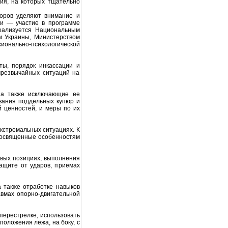
тия, на которых тщательно
ров уделяют внимание и
ии — участие в программе
реализуется Национальным
м Украины, Министерством
нально-психологической
ы, порядок инкассации и
чрезвычайных ситуаций на
а также исключающие ее
авания поддельных купюр и
й ценностей, и меры по их
кстремальных ситуациях. К
 посвященные особенностям
вых позициях, выполнения
ащите от ударов, приемах
 также отработке навыков
авмах опорно-двигательной
перестрелке, использовать
положения лежа, на боку, с