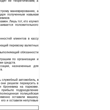
одят не теоретическим, а
трому маневрированию, а
одаря полученным навыкам
евиков.
мен. Лишь тот, кто изучил
аивается положительного
ностей клиентов в кассу
яющий перевозку валютных
 выполняющий обязанности
трашим по организации и
ии средств.
сации, назначенные для
в.
 служебный автомобиль, в
 они решили перекусить в
и броневика на парковке.
 прибыло подразделение
 полноценная полицейская
 именно оставили машину.
е его и оставили непутевые