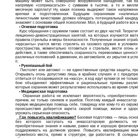
машину может быть совершено вооруженное нападение, так е
напрямую «соприкасаться» с суммами в тысячи, а то и милл
месячную зарплату! Ну, какая психика выдержит такое напряжени
крепкая и подготовленная. Будущим охранникам «наличных
личностными качествами должен обладать потенциальный кандида
знакомят с основами общей психологии. Мол, в будущей работе все 
• Огневая подготовка
Курс обращения с оружием также состоит из двух частей. Теорети
лекционно-демонстрационных занятий, на которых изучаются мате
правила стрельбы и меры безопасности. Полученные знания отраба
«курсанты» учатся метко стрелять из газового оружия в условия
пространства, моментально готовиться к стрельбе, вести огонь 
действия, а также обеспечивать сохранность перевозимых ценност
различных положений: в движении, из автомобиля, из укрытия в усло
п.
• Рукопашный бой
Пистолет или автомат — не единственные средства защиты, пр
Открывать огонь допустимо лишь в крайних случаях и с предупре
отбиться от позарившихся на «кассу», в ход идут кулаки (и не тольк
бою объединяют эффективные и рациональные приемы различн
которые охранник может результативно использовать во время служ
• Медицинская подготовка
Охранная работа не исключает вероятность «приобретения» 
причем, не только синяков и ушибов. Поэтому каждый инкассатор 
первую медицинскую помощь себе, товарищу или кому-то из окруж
происшествия доберется карета скорой помощи, жизни и здор
угрожать серьезная опасность.
Где повысить квалификацию?
Базовая подготовка — лишь осно
без которого заступать на инкассаторскую должность не
приобретенные знания и навыки, равно как и хорошую физическу
поддерживать на должном уровне. Повысить квалификацию мож
служебного места, прямо в структуре, где работаете. В солидн