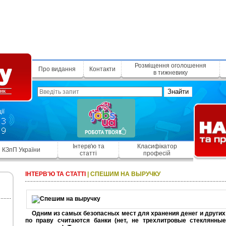
Розміщення оголошення
Про видання
Контакти
в тижневику
Знайти
Інтерв'ю та
Класифікатор
КЗпП України
статті
професій
ІНТЕРВ'Ю ТА СТАТТІ
|
СПЕШИМ НА ВЫРУЧКУ
Одним из самых безопасных мест для хранения денег и други
по праву считаются банки (нет, не трехлитровые стеклянны