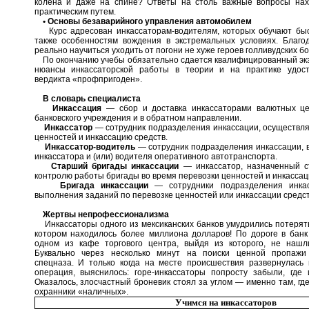
колена и даже на спине? Ответы на столь важные вопросы нах
практическим путем.
• Основы безаварийного управления автомобилем
Курс адресован инкассаторам-водителям, которых обучают быс
также особенностям вождения в экстремальных условиях. Благ
реально научиться уходить от погони не хуже героев голливудских бо
По окончанию учебы обязательно сдается квалифицированный экза
нюансы инкассаторской работы в теории и на практике удост
вердикта «профпригоден».
В словарь специалиста
Инкассация
— сбор и доставка инкассаторами валютных цен
банковского учреждения и в обратном направлении.
Инкассатор
— сотрудник подразделения инкассации, осуществл
ценностей и инкассацию средств.
Инкассатор-водитель
— сотрудник подразделения инкассации,
инкассатора и (или) водителя оперативного автотранспорта.
Старший бригады инкассации
— инкассатор, назначенный с
контролю работы бригады во время перевозки ценностей и инкассац
Бригада инкассации
— сотрудники подразделения инкас
выполнения заданий по перевозке ценностей или инкассации средст
Жертвы непрофессионализма
Инкассаторы одного из мексиканских банков умудрились потерять
котором находилось более миллиона долларов! По дороге в банк
одном из кафе торгового центра, выйдя из которого, не нашл
Буквально через несколько минут на поиски ценной пропажи
спецназа. И только когда на месте происшествия развернулась
операция, выяснилось: горе-инкассаторы попросту забыли, где
Оказалось, злосчастный броневик стоял за углом — именно там, гд
охранники «наличных».
Учимся на инкассаторов