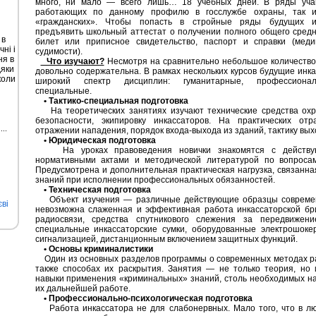
много, ни мало — всего лишь… 18 учебных дней. В ряды уча
работающих по данному профилю в госслужбе охраны, так и
«гражданских». Чтобы попасть в стройные ряды будущих ин
предъявить школьный аттестат о получении полного общего средн
 в
билет или приписное свидетельство, паспорт и справки (меди
ні і
судимости).
ня в
Что изучают?
Несмотря на сравнительно небольшое количество 
дяки
довольно содержательна. В рамках нескольких курсов будущие инк
коли
широкий спектр дисциплин: гуманитарные, профессионал
специальные.
• Тактико-специальная подготовка
На теоретических занятиях изучают технические средства охр
безопасности, экипировку инкассаторов. На практических от
отражении нападения, порядок входа-выхода из зданий, тактику выход
• Юридическая подготовка
На уроках правоведения новички знакомятся с действующ
нормативными актами и методической литературой по вопросам
Предусмотрена и дополнительная практическая нагрузка, связанн
знаний при исполнении профессиональных обязанностей.
• Техническая подготовка
Объект изучения — различные действующие образцы современн
ві
невозможна слаженная и эффективная работа инкассаторской бри
радиосвязи, средства спутникового слежения за передвижен
специальные инкассаторские сумки, оборудованные электрошоке
сигнализацией, дистанционным включением защитных функций.
• Основы криминалистики
Один из основных разделов программы о современных методах ра
также способах их раскрытия. Занятия — не только теория, но
навыки применения «криминальных» знаний, столь необходимых н
их дальнейшей работе.
• Профессионально-психологическая подготовка
Работа инкассатора не для слабонервных. Мало того, что в л