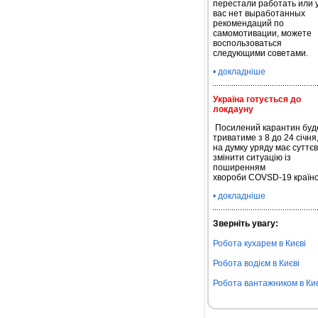
перестали работать или 
вас нет выработанных
рекомендаций по
самомотивации, можете
воспользоваться
следующими советами.
• докладніше
Україна готується до
локдауну
Посилений карантин буд
триватиме з 8 до 24 січня
на думку уряду має суттє
змінити ситуацію із
поширенням
хвороби
COVSD
-19 країн
• докладніше
Зверніть увагу:
Робота кухарем в Києві
Робота водієм в Києві
Робота вантажником в Киє