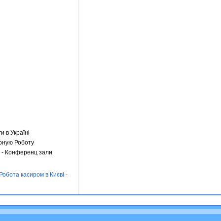
ги в Україні
оную Роботу
- Конференц зали
Робота касиром в Києві
-