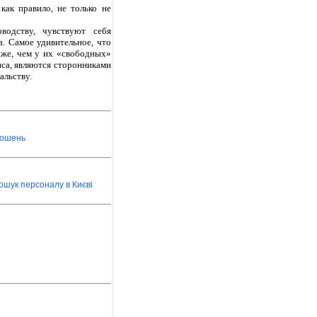
как правило, не только не
водству, чувствуют себя
. Самое удивительное, что
иже, чем у их «свободных»
фиса, являются сторонниками
альству.
лошень
ошук персоналу в Києві