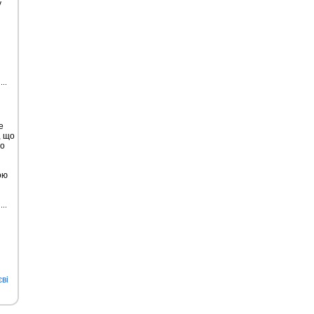
у
е
, що
во
ою
ві