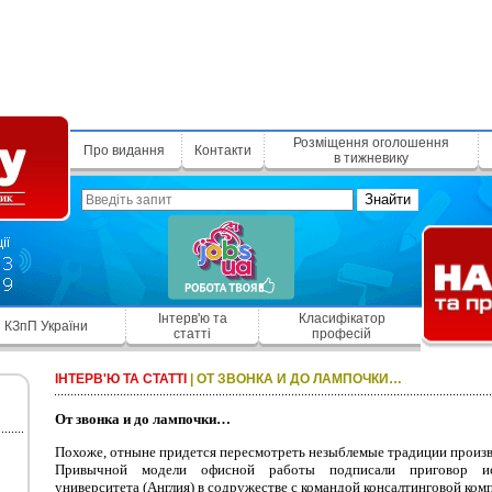
Розміщення оголошення
Про видання
Контакти
в тижневику
Знайти
Інтерв'ю та
Класифікатор
КЗпП України
статті
професій
ІНТЕРВ'Ю ТА СТАТТІ
|
ОТ ЗВОНКА И ДО ЛАМПОЧКИ…
От звонка и до лампочки…
Похоже, отныне придется пересмотреть незыблемые традиции произ
Привычной модели офисной работы подписали приговор ис
университета (Англия) в содружестве с командой консалтинговой ком