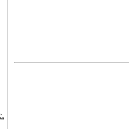
ои
ебя
и