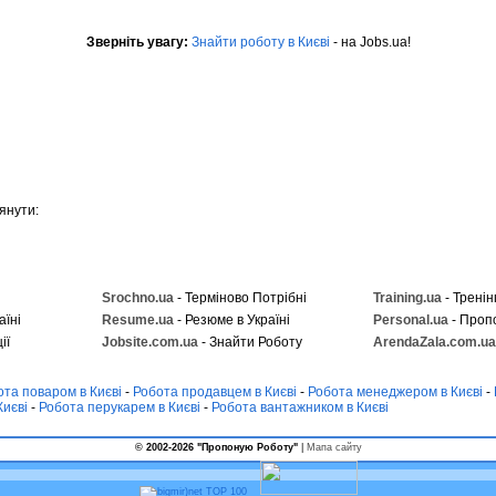
Зверніть увагу:
Знайти роботу в Києві
- на Jobs.ua!
янути:
Srochno.ua
- Терміново Потрібні
Training.ua
- Тренін
аїні
Resume.ua
- Резюме в Україні
Personal.ua
- Проп
ії
Jobsite.com.ua
- Знайти Роботу
ArendaZala.com.ua
ота поваром в Києві
-
Робота продавцем в Києві
-
Робота менеджером в Києві
-
Києві
-
Робота перукарем в Києві
-
Робота вантажником в Києві
© 2002-2026 "Пропоную Роботу"
|
Мапа сайту