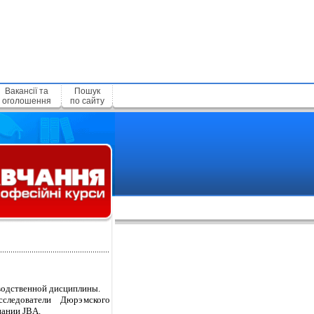
Вакансії та
Пошук
оголошення
по сайту
водственной дисциплины.
следователи Дюрэмского
пании JBA.