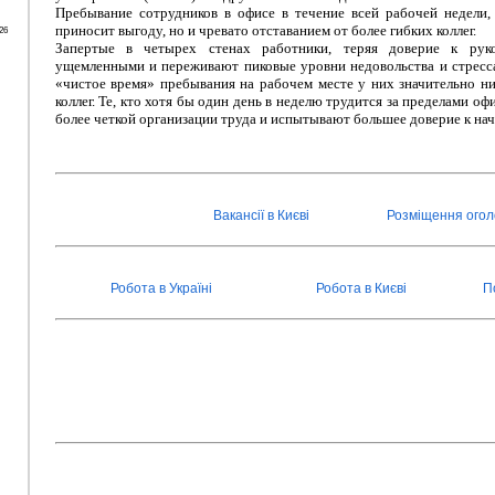
Пребывание сотрудников в офисе в течение всей рабочей недели, 
приносит выгоду, но и чревато отставанием от более гибких коллег.
26
Запертые в четырех стенах работники, теряя доверие к руко
ущемленными и переживают пиковые уровни недовольства и стресса
«чистое время» пребывания на рабочем месте у них значительно н
коллег. Те, кто хотя бы один день в неделю трудится за пределами о
более четкой организации труда и испытывают большее доверие к нач
Вакансії в Києві
Розміщення ого
Робота в Україні
Робота в Києві
П