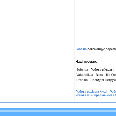
Jobs.ua
рекомендує перегл
Наші проекти
:
Jobs.ua
- Робота в Україні
Vakansii.ua
- Вакансії в Укр
Profi.ua
- Посадові Інструкц
Робота водієм в Києві
-
Роб
Робота прибиральником в 