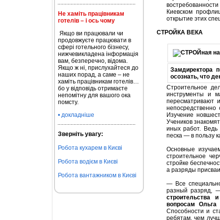
востребованност
Киевском профлиц
Не хаміть працівникам
открытие этих спе
готелів – і ось чому
СТРОЙКА ВЕКА
Якщо ви працювали чи
продовжуєте працювати в
сфері готельного бізнесу,
нижчевикладена інформація
вам, безперечно, відома.
Якщо ж ні, прислухайтеся до
Замдиректора п
наших порад, а саме – не
осознать, что д
хаміть працівникам готелів…
Строительное де
бо у відповідь отримаєте
инструменты и м
непомітну для вашого ока
пересматривают и
помсту.
непосредственно 
• докладніше
Изучение новшест
Учеников знакомят 
иных работ. Ведь
Зверніть увагу:
песка — в пользу 
Робота кухарем в Києві
Основные изучае
строительное че
Робота водієм в Києві
стройке беспечнос
а разряды присваи
Робота вантажником в Києві
— Все специально
разный разряд, 
строительства 
вопросам Ольга
Способности и ст
ребятам, чем луч