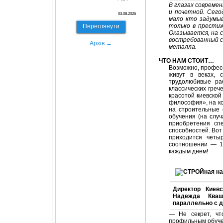
В глазах совреме
и почетной. Сего
03.08.2026
мало кто задумы
только в прести
Переглянути
Оказывается, на 
востребованный с
Архів →
металла.
ЧТО НАМ СТОИТ…
Возможно, професс
живут в веках, 
трудолюбивые ра
классических греч
красотой киевско
философия», на к
на строительные 
обучения (на случ
приобретения сп
способностей. Вот
приходится четы
соотношении — 1:
каждым днем!
Директор Киев
Надежда Кваш
параллельно с 
— Не секрет, чт
профильным обуче