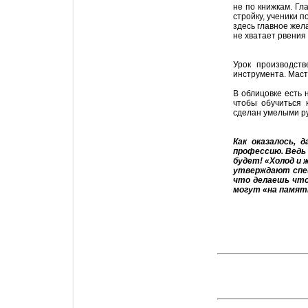
не по книжкам. Гл
стройку, ученики 
здесь главное жела
не хватает рвения 
Урок производст
инструмента. Маст
В облицовке есть н
чтобы обучиться 
сделан умелыми ру
Как оказалось, 
профессию. Ведь
будет! «Холод и 
утверждают спе
что делаешь что
могут «на память