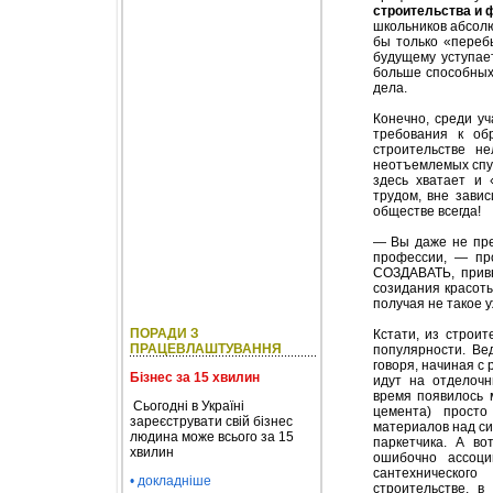
строительства и
школьников абсолю
бы только «переб
будущему уступае
больше способных
дела.
Конечно, среди у
требования к об
строительстве н
неотъемлемых спут
здесь хватает и 
трудом, вне зави
обществе всегда!
— Вы даже не пре
профессии, — пр
СОЗДАВАТЬ, привн
созидания красоты
получая не такое
ПОРАДИ З
Кстати, из строи
ПРАЦЕВЛАШТУВАННЯ
популярности. Ве
говоря, начиная с
Бізнес за 15 хвилин
идут на отделочн
время появилось 
Сьогодні в Україні
цемента) прост
зареєструвати свій бізнес
материалов над си
людина може всього за 15
паркетчика. А во
хвилин
ошибочно ассоци
сантехническог
• докладніше
строительстве, 