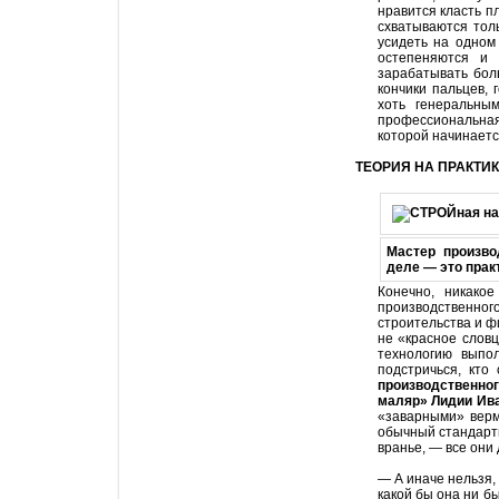
нравится класть п
схватываются тол
усидеть на одном
остепеняются и 
зарабатывать бол
кончики пальцев, 
хоть генеральным
профессиональная
которой начинаетс
ТЕОРИЯ НА ПРАКТИК
Мастер произво
деле — это прак
Конечно, никако
производственн
строительства и ф
не «красное словц
технологию выпо
подстричься, кто
производственно
маляр» Лидии Ив
«заварными» верм
обычный стандартн
вранье, — все они
— А иначе нельзя,
какой бы она ни бы