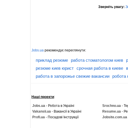
Зверніть увагу:
З
Jobs.ua
рекомендує переглянути:
приклад резюме
работа стоматологом киев
резюме киев юрист
срочная работа в киеве
работа в запорожье свежие вакансии
робота 
Наші проекти
:
Jobs.ua
- Робота в Україні
Srochno.ua
- Те
Vakansii.ua
- Вакансії в Україні
Resume.ua
- Ре
Profi.ua
- Посадові Інструкції
Jobsite.com.ua