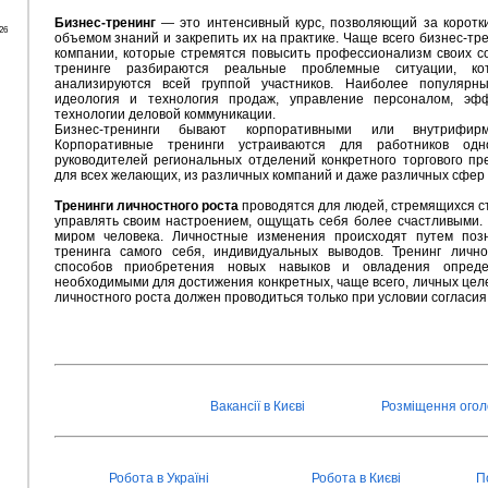
Бизнес-тренинг
— это интенсивный курс, позволяющий за коротк
26
объемом знаний и закрепить их на практике. Чаще всего бизнес-тр
компании, которые стремятся повысить профессионализм своих со
тренинге разбираются реальные проблемные ситуации, ко
анализируются всей группой участников. Наиболее популярны
идеология и технология продаж, управление персоналом, эфф
технологии деловой коммуникации.
Бизнес-тренинги бывают корпоративными или внутрифи
Корпоративные тренинги устраиваются для работников одн
руководителей региональных отделений конкретного торгового пр
для всех желающих, из различных компаний и даже различных сфер 
Тренинги личностного роста
проводятся для людей, стремящихся с
управлять своим настроением, ощущать себя более счастливыми.
миром человека. Личностные изменения происходят путем поз
тренинга самого себя, индивидуальных выводов. Тренинг личн
способов приобретения новых навыков и овладения опреде
необходимыми для достижения конкретных, чаще всего, личных цел
личностного роста должен проводиться только при условии согласия 
Вакансії в Києві
Розміщення ого
Робота в Україні
Робота в Києві
П