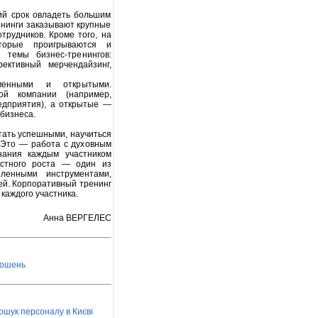
ий срок овладеть большим
енинги заказывают крупные
трудников. Кроме того, на
торые проигрываются и
 темы бизнес-тренингов:
ективный мерчендайзинг,
рменными и открытыми.
ой компании (например,
едприятия), а открытые —
бизнеса.
тать успешными, научиться
 Это — работа с духовным
нания каждым участником
остного роста — один из
ленными инструментами,
ей. Корпоративный тренинг
каждого участника.
Анна ВЕРГЕЛЕС
лошень
ошук персоналу в Києві