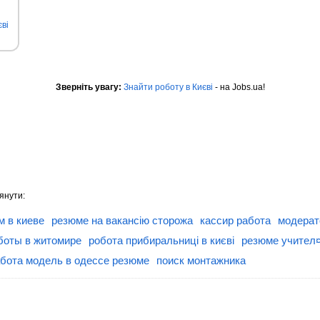
ві
Зверніть увагу:
Знайти роботу в Києві
- на Jobs.ua!
янути:
м в киеве
резюме на вакансію сторожа
кассир работа
модерат
боты в житомире
робота прибиральниці в києві
резюме учител¤
бота модель в одессе резюме
поиск монтажника