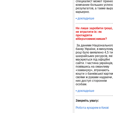
специалист может прине
компании больших успехо
результатов, а также выр
карьерно.
• докладніше
Не лише заробити гроші, 
не втратити їх: як
протидіяти
кіберзловмисникам?
За даними Національног
банку України, в минулом
році було виявлено 4,5 ти
шахрайських ресурсів, які
маскуються під офіційні
сайти. І частина українців,
повівшись на оманливу
«замануху», втрачають
кошти з банківської картки
своїми ж руками надаючи
них доступ стороннім
особам.
• докладніше
Зверніть увагу:
Робота кухарем в Києві