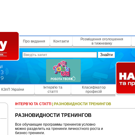
Розміщення оголошення
Про видання
Контакти
в тижневику
Знайти
Інтерв'ю та
Класифікатор
КЗпП України
статті
професій
ІНТЕРВ'Ю ТА СТАТТІ
|
РАЗНОВИДНОСТИ ТРЕНИНГОВ
РАЗНОВИДНОСТИ ТРЕНИНГОВ
Все обучающие программы тренингов условно
можно разделить на тренинги личностного роста и
бизнес-тренинги.