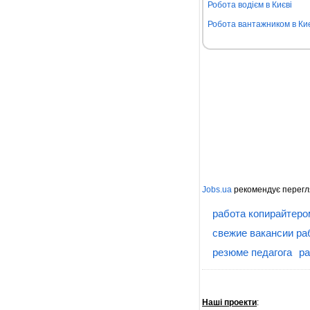
Робота водієм в Києві
Робота вантажником в Киє
Jobs.ua
рекомендує перегл
работа копирайтеро
свежие вакансии ра
резюме педагога
ра
Наші проекти
: