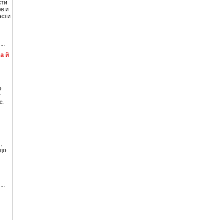
сти
в и
асти
а й
о
у
с.
,
 до