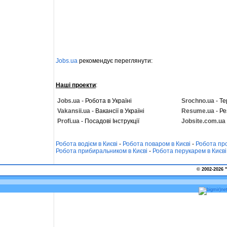
Jobs.ua
рекомендує переглянути:
Наші проекти
:
Jobs.ua
- Робота в Україні
Srochno.ua
- Те
Vakansii.ua
- Вакансії в Україні
Resume.ua
- Ре
Profi.ua
- Посадові Інструкції
Jobsite.com.ua
Робота водієм в Києві
-
Робота поваром в Києві
-
Робота про
Робота прибиральником в Києві
-
Робота перукарем в Києві
© 2002-2026