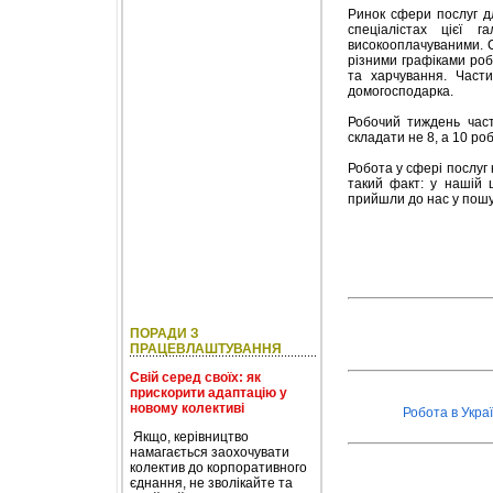
Ринок сфери послуг д
спеціалістах цієї 
високооплачуваними. С
різними графіками ро
та харчування. Части
домогосподарка.
Робочий тиждень част
складати не 8, а 10 ро
Робота у сфері послуг
такий факт: у нашій 
прийшли до нас у пошу
ПОРАДИ З
ПРАЦЕВЛАШТУВАННЯ
Свій серед своїх: як
прискорити адаптацію у
новому колективі
Робота в Украї
Якщо, керівництво
намагається заохочувати
колектив до корпоративного
єднання, не зволікайте та