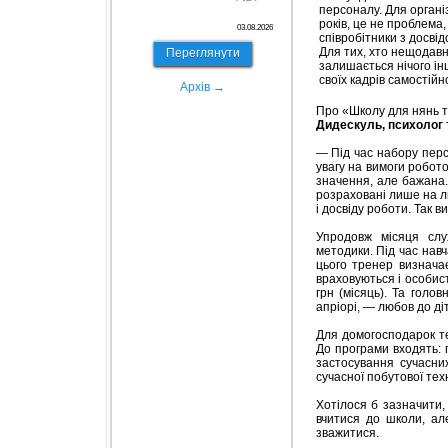
персоналу. Для органі
років, це не проблема,
03.08.2026
співробітники з досвід
Для тих, хто нещодав
Переглянути
залишається нічого ін
своїх кадрів самостійн
Архів →
Про «Школу для нянь т
Дидескуль, психолог 
— Під час набору перс
увагу на вимоги робото
значення, але бажана.
розраховані лише на л
і досвіду роботи. Так в
Упродовж місяця слух
методики. Під час нав
цього тренер визначає
враховуються і особис
грн (місяць). Та голов
апріорі, — любов до ді
Для домогосподарок те
До програми входять: п
застосування сучасни
сучасної побутової тех
Хотілося б зазначити,
вчитися до школи, ал
зважитися.