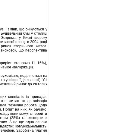
і і зміни, що очікуються у
 Будівельний бум у столиці
 Зокрема, у Києві щороку
житлової площі в 2004 році
ринок вторинного житла,
 висновок, що перспектива
приріст становив 11–16%),
зької кваліфікації).
ерухомістю, поділяються на
та успішної діяльності). Усі
тчизняний ринок до світових
цих спеціалістів припадає
нтів житла та організація
йшла, технічна робота щодо
. Попит на них, як бачимо,
освіду вони можуть перейти
тори (28%) та експерти з
ених. А це ще одна ознака
ндартні: комунікабельність,
 телефон. Заробітна платня