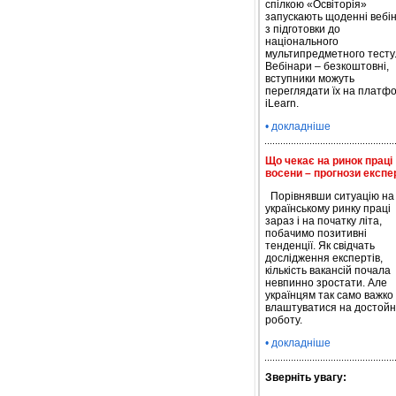
спілкою «Освіторія»
запускають щоденні вебі
з підготовки до
національного
мультипредметного тесту
Вебінари – безкоштовні,
вступники можуть
переглядати їх на платфо
iLearn.
• докладніше
Що чекає на ринок праці
восени – прогнози експе
Порівнявши ситуацію на
українському ринку праці
зараз і на початку літа,
побачимо позитивні
тенденції. Як свідчать
дослідження експертів,
кількість вакансій почала
невпинно зростати. Але
українцям так само важко
влаштуватися на достойн
роботу.
• докладніше
Зверніть увагу: