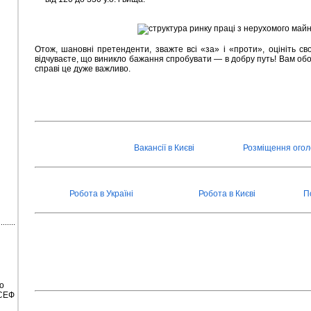
Отож, шановні претенденти, зважте всі «за» і «проти», оцініть свої
відчуваєте, що виникло бажання спробувати — в добру путь! Вам обов
справі це дуже важливо.
Вакансії в Києві
Розміщення ого
Робота в Україні
Робота в Києві
П
о
ІСЕФ