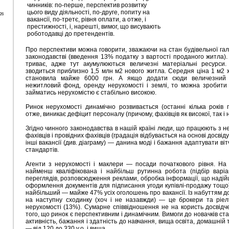
чинників: по-перше, перспектив розвитку
цього виду діяльності, по-друге, попиту на
26
вакансії, по-третє, рівня оплати, а отже, і
престижності, і, нарешті, вимог, що висувають
роботодавці до претендентів.
Про перспективи можна говорити, зважаючи на стан будівельної галуз
законодавстві (введення 13% податку з вартості проданого житла).
триває, адже тут акумулюються величезні матеріальні ресурси.
зводиться приблизно 1,5 млн м2 нового житла. Середня ціна 1 м2 
становила майже 6000 грн. А якщо додати сюди величезний 
нежитловий фонд, оренду нерухомості і землі, то можна зробити
займатись нерухомістю є стабільно високою.
Ринок нерухомості динамічно розвивається (останні кілька років 
отже, виникає дефіцит персоналу (причому, фахівців як високої, так і ни
Згідно чинного законодавства в нашій країні люди, що працюють з н
фахівців і провідних фахівців (градація відбувається на основі досвіду 
інші вакансії (див. діаграму) — данина моді і бажання адаптувати ві
стандартів.
Агенти з нерухомості і маклери — посади початкового рівня. На 
найменш кваліфікована і найбільш рутинна робота (підбір варіа
переглядів, розповсюдження реклами, обробка інформації, що наді
оформлення документів для підписання угоди купівлі-продажу тощо)
найбільший — майже 47% усіх оголошень про вакансії. Із набуттям д
на наступну сходинку (хоч і не назавжди) — це брокери та ріел
нерухомості (13%). Сумарне співвідношення не на користь досвідч
того, що ринок є перспективним і динамічним. Вимоги до новачків ста
активність, бажання і здатність до навчання, вища освіта, домашній
— від 120 до 330 у.о. і вища.