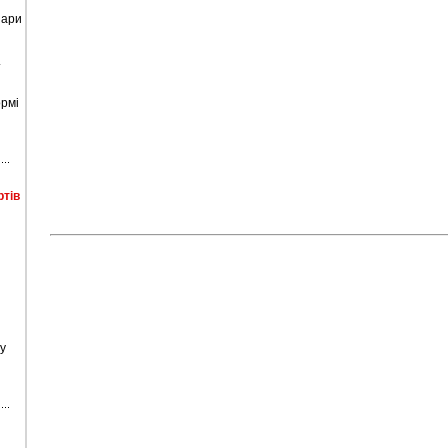
нари
.
рмі
ртів
у