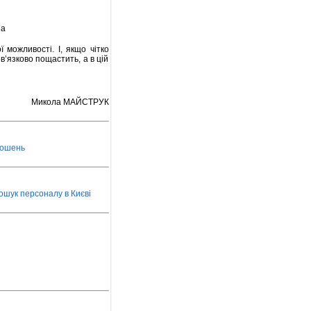
 можливості. І, якщо чітко
’язково пощастить, а в цій
Микола МАЙСТРУК
лошень
ошук персоналу в Києві