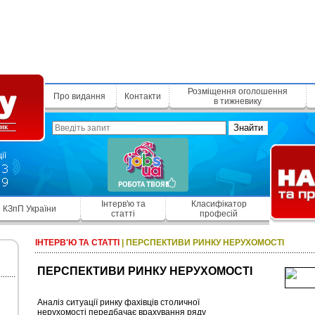
Розміщення оголошення
Про видання
Контакти
в тижневику
Знайти
Інтерв'ю та
Класифікатор
КЗпП України
статті
професій
ІНТЕРВ'Ю ТА СТАТТІ
|
ПЕРСПЕКТИВИ РИНКУ НЕРУХОМОСТІ
ПЕРСПЕКТИВИ РИНКУ НЕРУХОМОСТІ
Аналіз ситуації ринку фахівців столичної
нерухомості передбачає врахування ряду