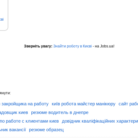
ві
Зверніть увагу:
Знайти роботу в Києві
- на Jobs.ua!
янути:
 закройщика на работу
київ робота майстер манікюру
сайт раб
адовщик киев
резюме водитель в днепре
по работе с клиентами киев
довідник кваліфікаційних характер
ник вакансії
резюме образец