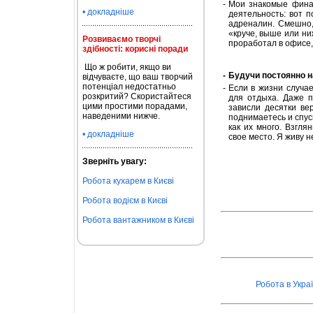
-
Мои знакомые финан
• докладніше
деятельность: вот 
адреналин. Смешно,
«круче, выше или ни
Розвиваємо творчі
проработал в офисе, 
здібності: корисні поради
Що ж робити, якщо ви
-
Будучи постоянно н
відчуваєте, що ваш творчий
потенціал недостатньо
-
Если в жизни случае
розкритий? Скористайтеся
для отдыха. Даже 
цими простими порадами,
зависли десятки ве
наведеними нижче.
поднимаетесь и спус
как их много. Взгл
• докладніше
свое место. Я живу н
Зверніть увагу:
Робота кухарем в Києві
Робота водієм в Києві
Робота вантажником в Києві
Робота в Украї