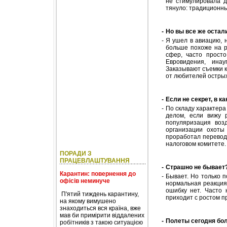
не стимулировала 
тянуло: традиционны
-
Но вы все же остал
-
Я ушел в авиацию, 
больше похоже на р
сфер, часто прост
Евровидения, ина
Заказывают съемки к
от любителей острых
-
Если не секрет, в к
-
По складу характера
делом, если вижу 
популяризация воз
организации охоты
проработал переводч
налоговом комитете.
ПОРАДИ З
ПРАЦЕВЛАШТУВАННЯ
-
Страшно не бывает
Карантин: повернення до
-
Бывает. Но только 
офісів неминуче
нормальная реакция
ошибку нет. Часто 
П'ятий тиждень карантину,
приходит с ростом п
на якому вимушено
знаходиться вся країна, вже
мав би примірити віддалених
-
Полеты сегодня бол
робітників з такою ситуацією