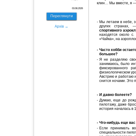
клин… Мы вместе, я 
03.08.2026
Переглянути
-
Мы летаем в небе, з
других странах, 
Архів →
спортивного аэрок
находятся около с.
«Чайка», на аэропло
-
Часто хобби остает
большее?
-
Я не разделяю свое
занимаюсь, было ин
фиксированного ра
физиологическом уро
Австрию и работаю и
снится ночами. Это
-
И давно болеете?
-
Думаю, еще до рожд
пилотажу, даже бро
история началась в 
-
Что-нибудь еще вас
-
Если принимать в
специальности пилот