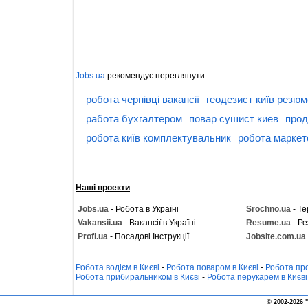
Jobs.ua
рекомендує переглянути:
робота чернівці вакансії
геодезист київ резюм
работа бухгалтером
повар сушист киев
прод
робота київ комплектувальник
робота маркет
Наші проекти
:
Jobs.ua
- Робота в Україні
Srochno.ua
- Те
Vakansii.ua
- Вакансії в Україні
Resume.ua
- Ре
Profi.ua
- Посадові Інструкції
Jobsite.com.ua
Робота водієм в Києві
-
Робота поваром в Києві
-
Робота про
Робота прибиральником в Києві
-
Робота перукарем в Києві
© 2002-2026