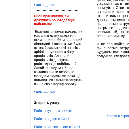
уведомит вас о то
• докладніше
паникуйте. Стоит п
вы нашли свое «г
относительно цен
Риси працівників, які
данные, вы сможет
дратують роботодавців
финансовые затруд
найбільше
на рынке недвижи
Безумовно, кожен начальник
неприятный, но н
має свою думку щодо того,
решение самому.
яким повинен бути ідеальний
підлеглий. І кожен з них буде
И не забывайте, с
готовий закрити очі на якісь
финансовые затруд
дрібні порушення з боку
будущем вас ожид
працівників. Але риси
получили, следоват
працівників дратують
роботодавців найбільше?
Давайте з’ясуємо, бо це
важливо знати особливо
молодим людям, які поки що
навчаються і тільки планують
іти на свою першу роботу.
• докладніше
Зверніть увагу:
Робота кухарем в Києві
Робота в Украї
Робота водієм в Києві
Робота вантажником в Києві