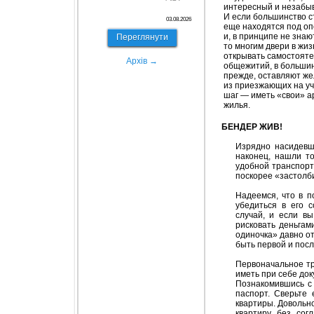
интересный и незабы
И если большинство с
03.08.2026
еще находятся под оп
и, в принципе не зна
Переглянути
то многим двери в жи
открывать самостояте
Архів →
общежитий, в большинс
прежде, оставляют же
из приезжающих на уч
шаг — иметь «свои» 
жилья.
БЕНДЕР ЖИВ!
Изрядно насидевш
наконец, нашли то
удобной транспорт
поскорее «застолб
Надеемся, что в п
убедиться в его с
случай, и если в
рисковать деньгами
одиночка» давно о
быть первой и посл
Первоначальное тр
иметь при себе док
Познакомившись с 
паспорт. Сверьте 
квартиры. Довольно
квартиру без сог