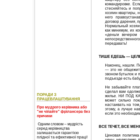
командировке. Есл
стесняйтесь и поп
хозяин квартиры, н
него правоустана
договор дарения, 
Нормальный хозяин
как минимум, их к
«деньги вечером
непосредственног
передавать!
ТИШЕ ЕДЕШЬ — ЦЕЛ
Наконец, нашли. П
— это не общежити
звоном бутылок и 
подъезде есть бабу
Не забывайте плат
сделал вам одолже
ПОРАДИ З
жилье. НИ ПОД КА
ПРАЦЕВЛАШТУВАННЯ
может сильно пока
настаивать на том
Про мудрого керівника або
этому, а лучше на
"не чіпайте" фрілансера без
если это необходим
причини
Одним словом – мудрість
ВСЕ ТЕЧЕТ, ВСЕ МЕ
серед керівництва
залишається гарантією
Ценовая политика 
плідної та ефективної праці!
цены неумолимо по