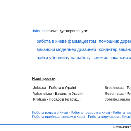
Jobs.ua
рекомендує переглянути:
работа в киеве фармацевтом
помощник дирек
вакансии модельер дизайнер
кондитер ваканс
найти уборщицу на работу
свежие вакансии 
Наші проекти
:
Jobs.ua
- Робота в Україні
Srochno.ua
- Те
Vakansii.ua
- Вакансії в Україні
Resume.ua
- Ре
Profi.ua
- Посадові Інструкції
Jobsite.com.ua
Робота водієм в Києві
-
Робота поваром в Києві
-
Робота про
Робота прибиральником в Києві
-
Робота перукарем в Києві
© 2002-2026