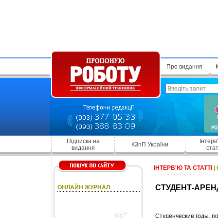
Про видання
Підписка на
Інтерв
КЗпП України
видання
стат
ІНТЕРВ'Ю ТА СТАТТІ
|
СТУДЕНТ-АРЕН
ОНЛАЙН ЖУРНАЛ
№7
Студенческие годы, п