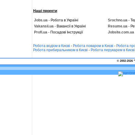
Наші проекти
:
Jobs.ua
- Робота в Україні
Srochno.ua
- Те
Vakansii.ua
- Вакансії в Україні
Resume.ua
- Ре
Profi.ua
- Посадові Інструкції
Jobsite.com.ua
Робота водієм в Києві
-
Робота поваром в Києві
-
Робота про
Робота прибиральником в Києві
-
Робота перукарем в Києві
© 2002-2026