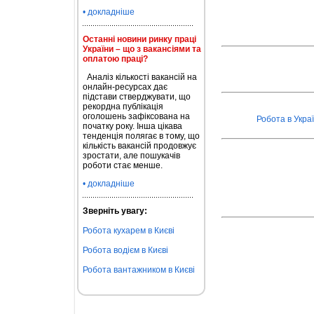
• докладніше
Останні новини ринку праці
України – що з вакансіями та
оплатою праці?
Аналіз кількості вакансій на
онлайн-ресурсах дає
підстави стверджувати, що
рекордна публікація
оголошень зафіксована на
Робота в Украї
початку року. Інша цікава
тенденція полягає в тому, що
кількість вакансій продовжує
зростати, але пошукачів
роботи стає менше.
• докладніше
Зверніть увагу:
Робота кухарем в Києві
Робота водієм в Києві
Робота вантажником в Києві