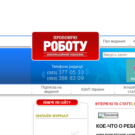
Про видання
Підписка на
Інтерв
КЗпП України
видання
стат
ІНТЕРВ'Ю ТА СТАТТІ
|
ОНЛАЙН ЖУРНАЛ
КОЕ-ЧТО О РЕ
№7