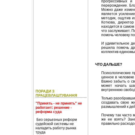
прогрессивных и
перерождение. Бла
Можно даже измени
является усиление
методик, ощутив и
Коткова, директо
находится в самом 
что заслуживает. П
помочь человеку по
И удивительное де
решила помочь др
коллектив единомы
ЧТО ДАЛЬШЕ?
Психологические п
ценное в человеке
Важно забыть о св
может начать шаг
внутреннюю свобод
ПОРАДИ З
ПРАЦЕВЛАШТУВАННЯ
Только разобравшис
создавать свою ж
"Принять - не принять" не
размышлений к дей
работает: решение -
реформа суда
Почему так часто 
же ее взять? Зан
Без серьезных реформ
правильно расходо
судейской системы не
наладить работу рынка
труда