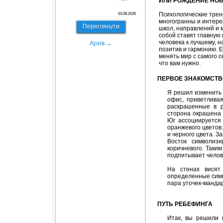
ИЛИ РОЖДЕНИЕ НОВ
Психологические трен
03.08.2026
многогранны и интере
Переглянути
школ, направлений и 
собой ставят главную
человека к лучшему, н
Архів →
позитив и гармонию. 
менять мир с самого с
что вам нужно.
ПЕРВОЕ ЗНАКОМСТВ
Я решил изменить 
офис, приветлива
раскрашенные в 
сторона окрашена в
Юг ассоциируется 
оранжевого цветов.
и черного цвета. З
Восток символизи
коричневого. Таким
подпитывает челов
На стенах висят
определенные симв
пара уточек-манда
ПУТЬ РЕБЕФИНГА
Итак, вы решили 