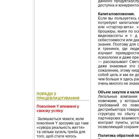
данного продукта/усл
доступна и конкуренто
Капиталовложения.
Если вы пользуетесь 
потребуют капиталов
или «стартер-кита». 
брошюры, книги по осн
видеокассеты и т. д
себестоимости или даж
знания. Поэтому для 
и тренинги, где люд
изучают премудрости
психологии и даже пре
— рассказывает Светл
даже знакомые это з
сожалению, этому нигде
собой цель и как ее д
чем больше я здесь ра
очень многого не знае
Объем закупок и нали
ПОРАДИ З
Легальные компании
ПРАЦЕВЛАШТУВАННЯ
новичками, у которы
требований по пово
Покоління Y впевнені у
дистрибьютора товара
своєму успіху
структуру по сбыту 
партнерских взаимоот
Залишається чекати, коли
контракт пункты, уст
покоління Y зрозуміє що таке
позволяющий сохранять
«сувора реальність життя»
та скільки зусиль треба для
Политика обратной по
того, щоб стати чогось