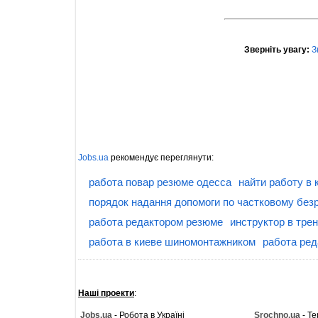
Зверніть увагу:
З
Jobs.ua
рекомендує переглянути:
работа повар резюме одесса
найти работу в
порядок надання допомоги по частковому без
работа редактором резюме
инструктор в тре
работа в киеве шиномонтажником
работа ре
Наші проекти
:
Jobs.ua
- Робота в Україні
Srochno.ua
- Те