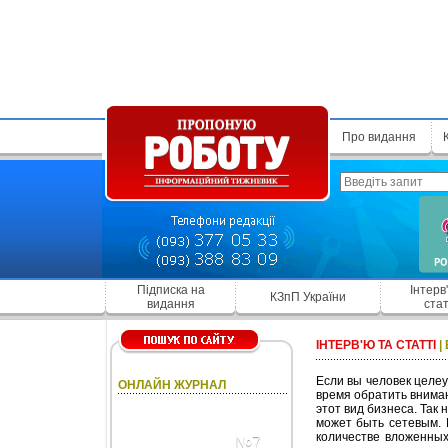
Про видання
Підписка на
Інтерв
КЗпП України
видання
стат
ІНТЕРВ'Ю ТА СТАТТІ
|
Если вы человек целеу
ОНЛАЙН ЖУРНАЛ
время обратить вниман
этот вид бизнеса. Так
может быть сетевым. 
количестве вложенных
№7