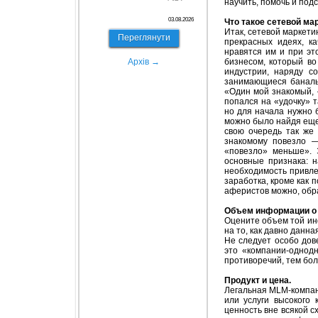
научить, помочь и подс
03.08.2026
Что такое сетевой ма
Итак, сетевой маркети
Переглянути
прекрасных идеях, ка
нравятся им и при эт
Архів →
бизнесом, который во
индустрии, наряду с
занимающиеся баналь
«Один мой знакомый,
попался на «удочку» 
но для начала нужно 
можно было найдя еще 
свою очередь так же
знакомому повезло —
«повезло» меньше». 
основные признака: н
необходимость привле
заработка, кроме как 
аферистов можно, обр
Объем информации о 
Оцените объем той ин
на то, как давно данн
Не следует особо дове
это «компании-однод
противоречий, тем бол
Продукт и цена.
Легальная MLM-компан
или услуги высокого
ценность вне всякой 