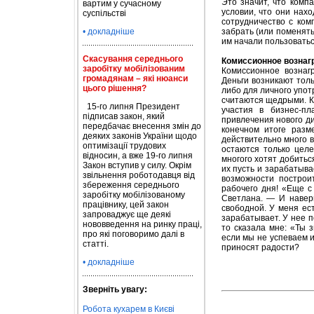
Это значит, что комп
вартим у сучасному
условии, что они нах
суспільстві
сотрудничество с ком
• докладніше
забрать (или поменять
им начали пользоваться
Скасування середнього
Комиссионное вознаг
заробітку мобілізованим
Комиссионное вознаг
громадянам – які нюанси
Деньги возникают толь
цього рішення?
либо для личного упот
считаются щедрыми. К
15-го липня Президент
участия в бизнес-пл
підписав закон, який
привлечения нового д
передбачає внесення змін до
конечном итоге разм
деяких законів України щодо
действительно много в
оптимізації трудових
остаются только цел
відносин, а вже 19-го липня
многого хотят добиться
Закон вступив у силу. Окрім
их пусть и зарабатыва
звільнення роботодавця від
возможности построи
збереження середнього
рабочего дня! «Еще с
заробітку мобілізованому
Светлана. — И наверн
працівнику, цей закон
свободной. У меня ес
запроваджує ще деякі
зарабатывает. У нее п
нововведення на ринку праці,
то сказала мне: «Ты з
про які поговоримо далі в
если мы не успеваем и
статті.
приносят радости?
• докладніше
Зверніть увагу:
Робота кухарем в Києві