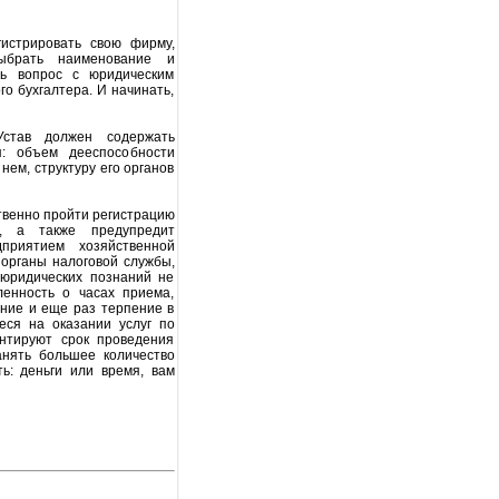
гистрировать свою фирму,
выбрать наименование и
ть вопрос с юридическим
о бухгалтера. И начинать,
Устав должен содержать
я: объем дееспособности
нем, структуру его органов
твенно пройти регистрацию
и, а также предупредит
приятием хозяйственной
 органы налоговой службы,
 юридических познаний не
ленность о часах приема,
ение и еще раз терпение в
ся на оказании услуг по
антируют срок проведения
анять большее количество
ь: деньги или время, вам