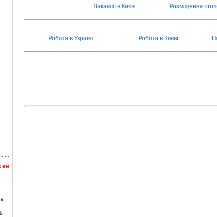
Вакансії в Києві
Розміщення ого
Робота в Україні
Робота в Києві
П
 ее
ть
ь