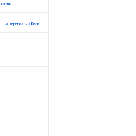
лошень
ошук персоналу в Києві