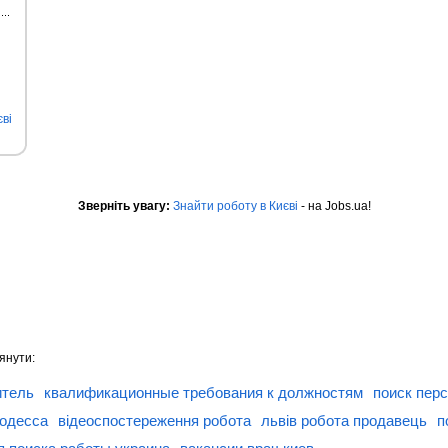
ві
Зверніть увагу:
Знайти роботу в Києві
- на Jobs.ua!
янути:
итель
квалификационные требования к должностям
поиск пер
 одесса
відеоспостереження робота
львів робота продавець
п