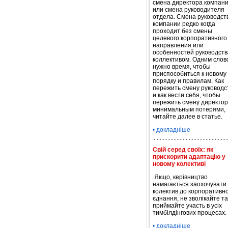
смена директора компан
или смена руководителя
отдела. Смена руководств
компании редко когда
проходит без смены
целевого корпоративного
направления или
особенностей руководств
коллективом. Одним слов
нужно время, чтобы
приспособиться к новому
порядку и правилам. Как
пережить смену руководс
и как вести себя, чтобы
пережить смену директор
минимальным потерями,
читайте далее в статье.
• докладніше
Свій серед своїх: як
прискорити адаптацію у
новому колективі
Якщо, керівництво
намагається заохочувати
колектив до корпоративн
єднання, не зволікайте та
приймайте участь в усіх
тимбілдінгових процесах.
• докладніше