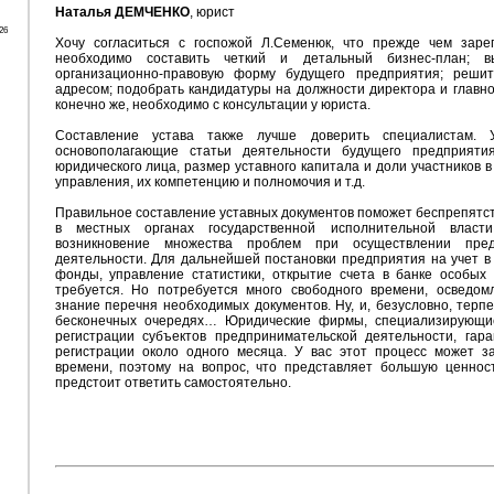
Наталья ДЕМЧЕНКО
, юрист
26
Хочу согласиться с госпожой Л.Семенюк, что прежде чем заре
необходимо составить четкий и детальный бизнес-план; 
организационно-правовую форму будущего предприятия; реши
адресом; подобрать кандидатуры на должности директора и главног
конечно же, необходимо с консультации у юриста.
Составление устава также лучше доверить специалистам. 
основополагающие статьи деятельности будущего предприяти
юридического лица, размер уставного капитала и доли участников в 
управления, их компетенцию и полномочия и т.д.
Правильное составление уставных документов поможет беспрепятс
в местных органах государственной исполнительной власт
возникновение множества проблем при осуществлении пред
деятельности. Для дальнейшей постановки предприятия на учет в
фонды, управление статистики, открытие счета в банке особых
требуется. Но потребуется много свободного времени, осведом
знание перечня необходимых документов. Ну, и, безусловно, терп
бесконечных очередях… Юридические фирмы, специализирующие
регистрации субъектов предпринимательской деятельности, гар
регистрации около одного месяца. У вас этот процесс может з
времени, поэтому на вопрос, что представляет большую ценност
предстоит ответить самостоятельно.