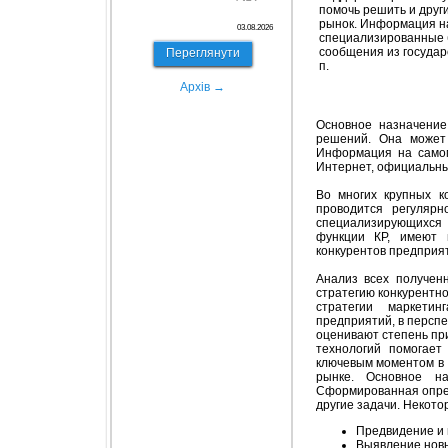
помочь решить и друг
рынок. Информация на
03.08.2026
специализированные 
сообщения из государ
Переглянути
п.
Архів →
Основное назначение
решений. Она может
Информация на самом
Интернет, официальные
Во многих крупных к
проводится регулярн
специализирующихся
функции КР, имеют 
конкурентов предприят
Анализ всех получен
стратегию конкурентн
стратегии маркетин
предприятий, в перспе
оценивают степень при
технологий помогает
ключевым моментом в 
рынке. Основное н
Сформированная опред
другие задачи. Некото
Предвидение и 
Выявление новы