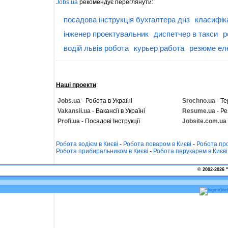
Jobs.ua
рекомендує переглянути:
посадова інструкція бухгалтера днз
класифік
інженер проектувальник
диспетчер в такси
р
водій львів робота
курьер работа
резюме ел
Наші проекти
:
Jobs.ua
- Робота в Україні
Srochno.ua
- Те
Vakansii.ua
- Вакансії в Україні
Resume.ua
- Ре
Profi.ua
- Посадові Інструкції
Jobsite.com.ua
Робота водієм в Києві
-
Робота поваром в Києві
-
Робота про
Робота прибиральником в Києві
-
Робота перукарем в Києві
© 2002-2026