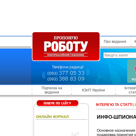
Про видання
Підписка на
Інтерв
КЗпП України
видання
стат
ІНТЕРВ'Ю ТА СТАТТІ
|
ИНФО-ШПИОН
ОНЛАЙН ЖУРНАЛ
Основное назначение 
№7
поддержка принятия 