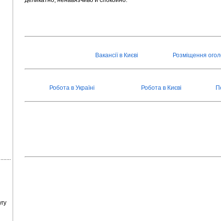
Вакансії в Києві
Розміщення ого
Робота в Україні
Робота в Києві
П
гу