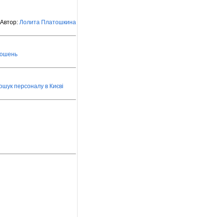
Автор:
Лолита Платошкина
лошень
ошук персоналу в Києві