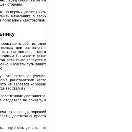
его перед собой, является
чшей стороны.
их. Во-первых, должен быть
омить начальника о своих
 показалось хвастовством.
льнику
представить себя выгодно
 повода для разговора с
а то так можно попасться и
вязчивым. Вы можете также
ов, если такие являются и
койно излагать суть ваших
ю.
лу – это настоящее умение.
огие работодатели часто
 что не является хорошим
де вас хвалить.
 собственного достоинства.
аботодателя не похвалу, а
если вы и правда хороший
ерять, достаточно просто
ы, научитесь делать это