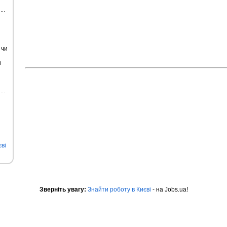
 чи
и
ві
Зверніть увагу:
Знайти роботу в Києві
- на Jobs.ua!