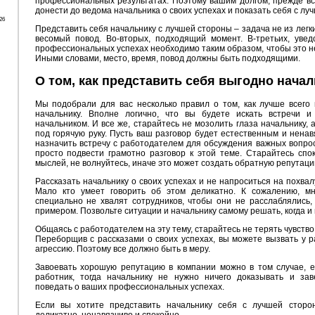
профессиональных результатах. Поэтому вашим долгом, прежде вс
донести до ведома начальника о своих успехах и показать себя с лу
26
Представить себя начальнику с лучшей стороны – задача не из легк
весомый повод. Во-вторых, подходящий момент. В-третьих, увед
профессиональных успехах необходимо таким образом, чтобы это не
Иными словами, место, время, повод должны быть подходящими.
О том, как представить себя выгодно нача
Мы подобрали для вас несколько правил о том, как лучше всего 
начальнику. Вполне логично, что вы будете искать встречи и
начальником. И все же, старайтесь не мозолить глаза начальнику, 
под горячую руку. Пусть ваш разговор будет естественным и нена
назначить встречу с работодателем для обсуждения важных вопрос
просто подвести грамотно разговор к этой теме. Старайтесь спо
мыслей, не волнуйтесь, иначе это может создать обратную репутаци
Рассказать начальнику о своих успехах и не напроситься на похва
Мало кто умеет говорить об этом деликатно. К сожалению, мн
специально не хвалят сотрудников, чтобы они не расслаблялись,
примером. Позвольте ситуации и начальнику самому решать, когда и г
Общаясь с работодателем на эту тему, старайтесь не терять чувство
Переборщив с рассказами о своих успехах, вы можете вызвать у р
агрессию. Поэтому все должно быть в меру.
Завоевать хорошую репутацию в компании можно в том случае, 
работник, тогда начальнику не нужно ничего доказывать и зав
поведать о ваших профессиональных успехах.
Если вы хотите представить начальнику себя с лучшей сторон
деликатно, ненавязчиво и спокойно.