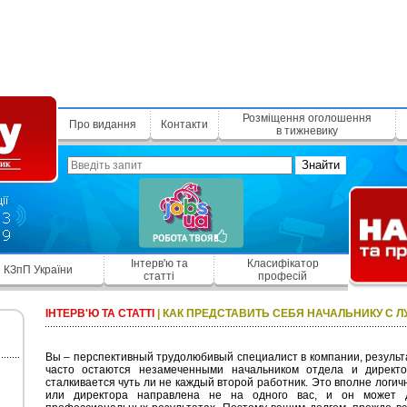
Розміщення оголошення
Про видання
Контакти
в тижневику
Знайти
Інтерв'ю та
Класифікатор
КЗпП України
статті
професій
ІНТЕРВ'Ю ТА СТАТТІ
|
КАК ПРЕДСТАВИТЬ СЕБЯ НАЧАЛЬНИКУ С 
Вы – перспективный трудолюбивый специалист в компании, результ
часто остаются незамеченными начальником отдела и директ
сталкивается чуть ли не каждый второй работник. Это вполне логич
или директора направлена не на одного вас, и он может