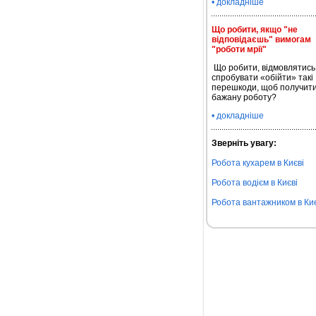
• докладніше
Що робити, якщо "не
відповідаєшь" вимогам
"роботи мрії"
Що робити, відмовлятись
спробувати «обійти» такі
перешкоди, щоб получит
бажану роботу?
• докладніше
Зверніть увагу:
Робота кухарем в Києві
Робота водієм в Києві
Робота вантажником в Киє