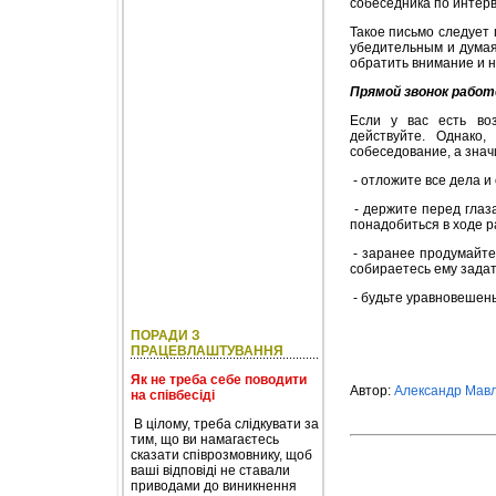
собеседника по интерв
Такое письмо следует 
убедительным и думая,
обратить внимание и н
Прямой звонок рабо
Если у вас есть во
действуйте. Однако
собеседование, а значи
- отложите все дела 
- держите перед глаз
понадобиться в ходе р
- заранее продумайте 
собираетесь ему задат
- будьте уравновешены
ПОРАДИ З
ПРАЦЕВЛАШТУВАННЯ
Як не треба себе поводити
Автор:
Александр Мав
на співбесіді
В цілому, треба слідкувати за
тим, що ви намагаєтесь
сказати співрозмовнику, щоб
ваші відповіді не ставали
приводами до виникнення