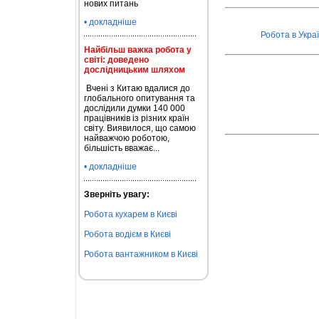
нових питань
• докладніше
Робота в Украї
Найбільш важка робота у
світі: доведено
дослідницьким шляхом
Вчені з Китаю вдалися до
глобального опитування та
дослідили думки 140 000
працівників із різних країн
світу. Виявилося, що самою
найважчою роботою,
більшість вважає...
• докладніше
Зверніть увагу:
Робота кухарем в Києві
Робота водієм в Києві
Робота вантажником в Києві