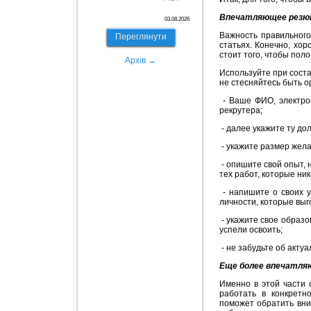
Впечатляющее резю
03.08.2026
Важность правильного
Переглянути
статьях. Конечно, хор
стоит того, чтобы поло
Архів →
Используйте при соста
не стесняйтесь быть 
- Ваше ФИО, электро
рекрутера;
- далее укажите ту до
- укажите размер жела
- опишите свой опыт, 
тех работ, которые ни
- напишите о своих у
личности, которые выг
- укажите свое образо
успели освоить;
- не забудьте об акту
Еще более впечатля
Именно в этой части 
работать в конкретн
поможет обратить вни