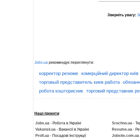
Зверніть увагу:
З
Jobs.ua
рекомендує переглянути:
корректор резюме
комерційний директор київ
торговый представитель киев работа
обязанн
робота кошторисник
торговий представник р
Наші проекти
:
Jobs.ua
- Робота в Україні
Srochno.ua
- Те
Vakansii.ua
- Вакансії в Україні
Resume.ua
- Ре
Profi.ua
- Посадові Інструкції
Jobsite.com.ua