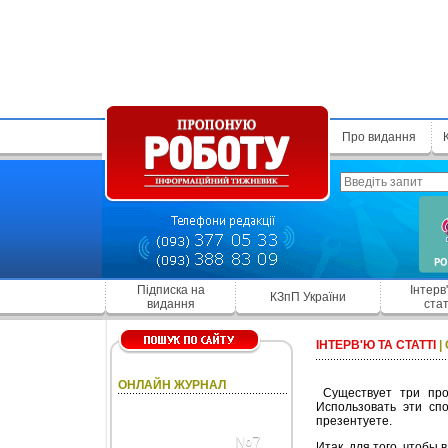
Про видання
Підписка на
Інтерв
КЗпП України
видання
стат
ІНТЕРВ'Ю ТА СТАТТІ
|
ОНЛАЙН ЖУРНАЛ
Существует три прос
Использовать эти спо
презентуете.
№7
Итак, для того, чтобы