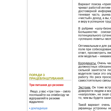
Вариант поиска «прия
чреват работой интим-
достоверной информа
теневая часть рынка
«чистый» доход, а вы,
и веру в успешное тру
В рубрике «шоу-бизн
Большинство соиск
потенциального сутен
«успешно ловить» мол
Оптимальным и для ра
поле при собеседован
ответ, просмотреть л
или моделью – никаких
Координаты.
Очень час
должностных обязаннос
сильной занятости пе
водителя такси это оп
ПОРАДИ З
работу. Но риск прос
ПРАЦЕВЛАШТУВАННЯ
самостоятельно связыв
Три питання до резюме
Экстрим.
Он тоже встре
доверяете людям и вс
Якщо, у вас «три так» - сміло
«напролом», не зная о
поспішайте на співбесіду чи
то, чем вы будете зани
відправляйте резюме
віддалено
Такой вариант очень
• докладніше
украинцы устроены н