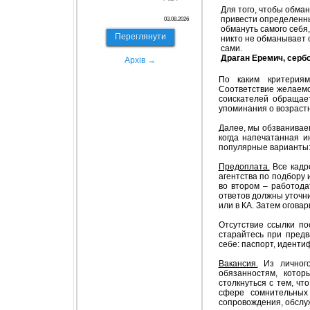
Для того, чтобы обман
привести определенны
03.08.2026
обмануть самого себя,
Переглянути
никто не обманывает 
сами.
Драган Еремич, серб
Архів →
По каким критерия
Соответствие желаемо
соискателей обращает
упоминания о возраст
Далее, мы обзванивае
когда напечатанная и
популярные варианты
Предоплата.
Все кадро
агентства по подбору 
во втором – работода
ответов должны уточни
или в КА. Затем огова
Отсутствие ссылки по
старайтесь при предв
себе: паспорт, иденти
Вакансия.
Из личного
обязанностям, кото
столкнуться с тем, ч
сфере сомнительных 
сопровождения, обслу