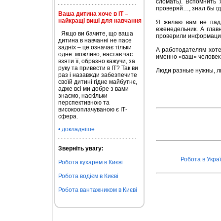
сломать). Вспомнить
проверяй…, знал бы г
Ваша дитина хоче в ІТ –
найкращі виші для навчання
Я желаю вам не пада
еженедельник. А глав
Якщо ви бачите, що ваша
проверили информацию,
дитина в навчанні не пасе
задніх – це означає тільки
А работодателям хоте
одне: можливо, настав час
именно «ваш» человек
взяти її, образно кажучи, за
руку та привести в ІТ? Так ви
Люди разные нужны, 
раз і назавжди забезпечите
своїй дитині гідне майбутнє,
адже всі ми добре з вами
знаємо, наскільки
перспективною та
високооплачуваною є ІТ-
сфера.
• докладніше
Зверніть увагу:
Робота в Украї
Робота кухарем в Києві
Робота водієм в Києві
Робота вантажником в Києві