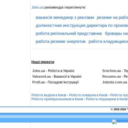
Jobs.ua
рекомендує переглянути:
вакансія менеджер з реклами
резюме на рабо
должностная инструкция директора по произв
робота регіональний представник
бровары на
работа резюме энергетик
работа кладовщиком
Наші проекти
:
Jobs.ua
- Робота в Україні
Srochno.ua
- Те
Vakansii.ua
- Вакансії в Україні
Resume.ua
- Ре
Profi.ua
- Посадові Інструкції
Jobsite.com.ua
Робота водієм в Києві
-
Робота поваром в Києві
-
Робота про
Робота прибиральником в Києві
-
Робота перукарем в Києві
© 2002-2026