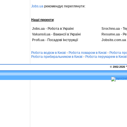
Jobs.ua
рекомендує переглянути:
Наші проекти
:
Jobs.ua
- Робота в Україні
Srochno.ua
- Те
Vakansii.ua
- Вакансії в Україні
Resume.ua
- Ре
Profi.ua
- Посадові Інструкції
Jobsite.com.ua
Робота водієм в Києві
-
Робота поваром в Києві
-
Робота про
Робота прибиральником в Києві
-
Робота перукарем в Києві
© 2002-2026