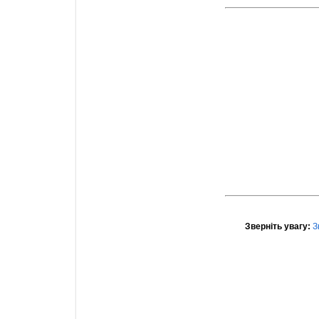
Зверніть увагу:
З