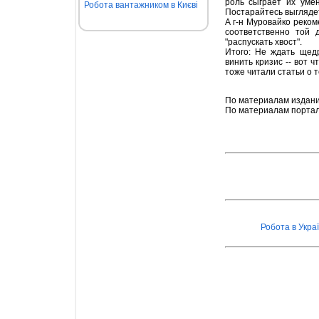
роль сыграет их уме
Робота вантажником в Києві
Постарайтесь выглядет
А г-н Муровайко реком
соответственно той 
"распускать хвост".
Итого: Не ждать щед
винить кризис -- вот 
тоже читали статьи о 
По материалам издан
По материалам порта
Робота в Украї