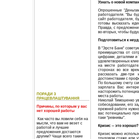
Узнать о новой компа
Опрошенные "Деньгам
работодателя. "Вы бу
сайт работодателя, бу
готовы высказать иде
Правда, с предложения
во-вторых, чтобы буду
Подготовиться к неу
В "Эрсте Банк" совету
преимущества от сот
цифрами, деталями и 
удовлетворенных клиен
на месте работодате
сторонах во все вре
рассказать две-три
достоинствами с проф
По большому счету сам
зарплата Вас интере
насторожить потенциал
ПОРАДИ З
места работы.
ПРАЦЕВЛАШТУВАННЯ
Николай Тимошенко ув
собеседовании, его за
Причины, по которым у вас
прежней работе нужно 
нет хорошей работы
вас потенциально пре
таки "ревнивы".
Как часто вы ловили себя на
мысли, что вам не везет с
Кризис -- это хорошо?
работой и лучшие
предложения достаются
Кризис можно использо
другим? Чаще всего такие
трудовом стаже или у