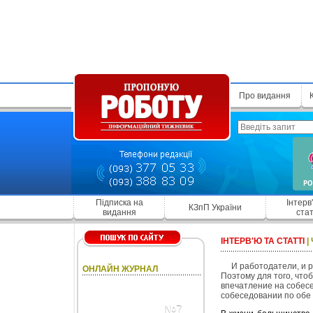
Про видання
Підписка на
Інтерв
КЗпП України
видання
стат
ІНТЕРВ'Ю ТА СТАТТІ
|
И работодатели, и р
ОНЛАЙН ЖУРНАЛ
Поэтому для того, что
впечатление на собесед
собеседовании по обе 
№7