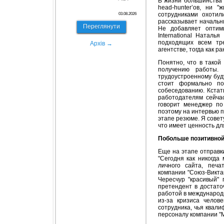
В жизни большинства 
head-hunter’ов, ни 
сотрудниками охотили
03.08.2026
рассказывает начальн
Переглянути
Не добавляет оптими
International Наталь
подходящих всем тр
Архів →
агентстве, тогда как р
Понятно, что в такой
получению работы. 
трудоустроенному буд
стоит формально по
собеседованию. Кстат
работодателям сейчас
говорит менеджер по
поэтому на интервью п
этапе резюме. Я совет
что имеет ценность дл
Побольше позитивной
Еще на этапе отправк
"Сегодня как никогда
личного сайта, печа
компании "Союз-Викта
Чересчур "красивый" п
претендент в достато
работой в международн
из-за кризиса челов
сотрудника, чья квали
персоналу компании "