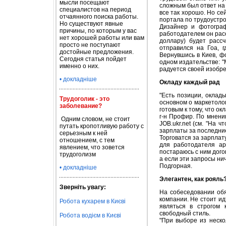
мысли посещают
сложным был ответ на 
специалистов на период
все так хорошо. Но се
отчаянного поиска работы.
портала по трудоустро
Но существуют явные
Дизайнер и фотограф
причины, по которым у вас
работодателем он расс
нет хорошей работы или вам
доллару) будет рассч
просто не поступают
отправился на Гоа, 
достойные предложения.
Вернувшись в Киев, ф
Сегодня статья пойдет
одном издательстве: "
именно о них.
радуется своей изобре
• докладніше
Окладу каждый рад
"Есть позиции, оклад
Трудоголик - это
основном о маркетолог
заболевание?
готовым к тому, что ок
г-н Профир. По мнению
Одним словом, не стоит
JOB.ukr.net (см. "На 
путать кропотливую работу с
зарплаты за последние
серьезным к ней
Торговатся за зарплат
отношением, с тем
для работодателя ар
явлением, что зовется
постараюсь с ним дого
трудоголизм
а если эти запросы ни
Подгорная.
• докладніше
Элегантен, как рояль
Зверніть увагу:
На собеседовании обя
компании. Не стоит ид
Робота кухарем в Києві
являться в строгом 
свободный стиль.
Робота водієм в Києві
"При выборе из неск