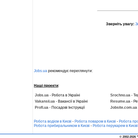
Зверніть увагу:
З
Jobs.ua
рекомендує переглянути:
Наші проекти
:
Jobs.ua
- Робота в Україні
Srochno.ua
- Те
Vakansii.ua
- Вакансії в Україні
Resume.ua
- Ре
Profi.ua
- Посадові Інструкції
Jobsite.com.ua
Робота водієм в Києві
-
Робота поваром в Києві
-
Робота про
Робота прибиральником в Києві
-
Робота перукарем в Києві
© 2002-2026