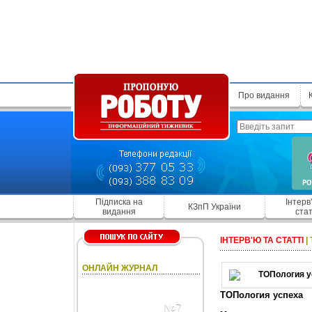
Про видання
Підписка на
Інтерв
КЗпП України
видання
стат
ІНТЕРВ'Ю ТА СТАТТІ
|
ОНЛАЙН ЖУРНАЛ
ТОПология успеха
№7