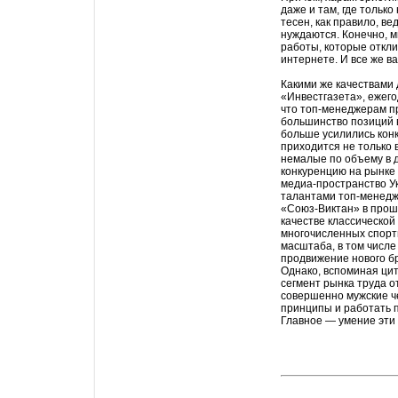
даже и там, где тольк
тесен, как правило, в
нуждаются. Конечно, м
работы, которые откл
интернете. И все же в
Какими же качествами
«Инвестгазета», ежег
что топ-менеджерам п
большинство позиций 
больше усилились кон
приходится не только 
немалые по объему в 
конкуренцию на рынке 
медиа-пространство Ук
талантами топ-менедж
«Союз-Виктан» в прошл
качестве классической
многочисленных спорти
масштаба, в том числе
продвижение нового б
Однако, вспоминая цит
сегмент рынка труда о
совершенно мужские че
принципы и работать 
Главное — умение эти 