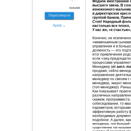
Модное иностранное 
высшего звена. В соз
03.08.2026
изнеженного мальчик
в директорское крес
Переглянути
группой банков. Приче
Стоп! Народный фоль
Архів →
настолько все плохо,
У нас же, «к счастью»
Конечно, не исключено
«маменькиным сынкам»
управления и в большо
должность — это подт
итог привлечения родс
если «зиц-председате
процессами управляет
Менеджер (
от англ. m
продаже, сейлз-менед
направление деятельн
менеджер по связям с
менеджер, экаунт-мен
(топ-менеджер). Рань
Как показывает практи
различных направлений
скажем, программиста
собеседовании, то кв
параметров, которыми 
эффективную работу ф
необходимые документы
подобное. А далее, как
менеджера, тем больший 
существенна так называем