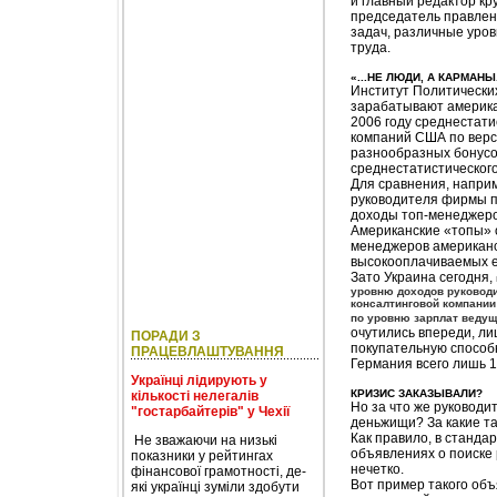
и главный редактор кр
председатель правлен
задач, различные уров
труда.
«...НЕ ЛЮДИ, А КАРМАНЫ.
Институт Политических 
зарабатывают американ
2006 году среднестат
компаний США по верси
разнообразных бонусо
среднестатистического
Для сравнения, наприм
руководителя фирмы п
доходы топ-менеджеро
Американские «топы» 
менеджеров американск
высокооплачиваемых е
Зато Украина сегодня,
уровню доходов руководи
консалтинговой компании
по уровню зарплат ведущ
очутились впереди, ли
ПОРАДИ З
покупательную способно
ПРАЦЕВЛАШТУВАННЯ
Германия всего лишь 1
Українці лідирують у
КРИЗИС ЗАКАЗЫВАЛИ?
кількості нелегалів
Но за что же руководи
"гостарбайтерів" у Чехії
деньжищи? За какие т
Как правило, в станда
Не зважаючи на низькі
объявлениях о поиске
показники у рейтингах
нечетко.
фінансової грамотності, де-
Вот пример такого об
які українці зуміли здобути