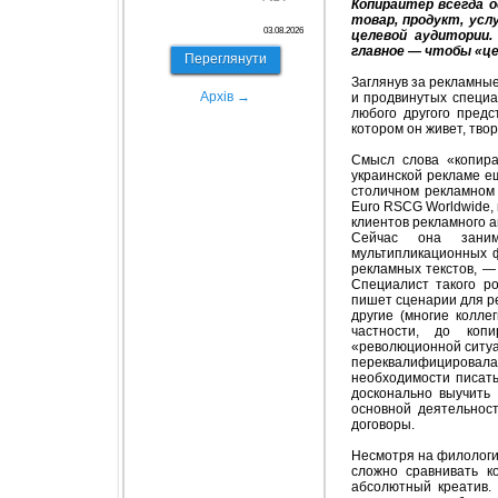
Копирайтер всегда 
товар, продукт, усл
03.08.2026
целевой аудитории.
главное — чтобы «це
Переглянути
Заглянув за рекламные
Архів →
и продвинутых специа
любого другого предс
котором он живет, твор
Смысл слова «копирай
украинской рекламе ещ
столичном рекламном
Euro RSCG Worldwide, 
клиентов рекламного а
Сейчас она заним
мультипликационных 
рекламных текстов, —
Специалист такого ро
пишет сценарии для ре
другие (многие колле
частности, до коп
«революционной ситуа
переквалифицировала
необходимости писать
досконально выучить
основной деятельнос
договоры.
Несмотря на филологи
сложно сравнивать к
абсолютный креатив. 