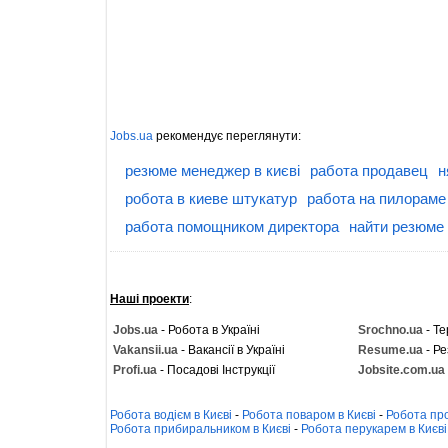
Jobs.ua
рекомендує переглянути:
резюме менеджер в києві
работа продавец
н
робота в киеве штукатур
работа на пилораме
работа помощником директора
найти резюме
Наші проекти
:
Jobs.ua
- Робота в Україні
Srochno.ua
- Те
Vakansii.ua
- Вакансії в Україні
Resume.ua
- Ре
Profi.ua
- Посадові Інструкції
Jobsite.com.ua
Робота водієм в Києві
-
Робота поваром в Києві
-
Робота про
Робота прибиральником в Києві
-
Робота перукарем в Києві