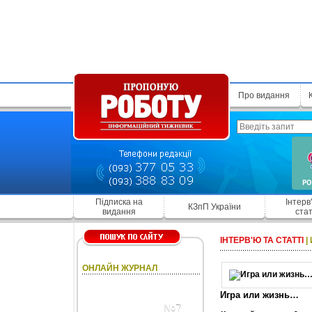
Про видання
Підписка на
Інтерв
КЗпП України
видання
стат
ІНТЕРВ'Ю ТА СТАТТІ
|
ОНЛАЙН ЖУРНАЛ
Игра или жизнь…
№7