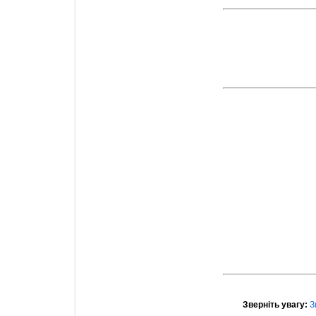
Зверніть увагу:
З