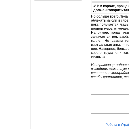
«Чем короче, проще
должен говорить так
Но больше всего Лена 
облекать мысли в слов
пока получается лишь
полной мере, отмечая,
Например, когда учи
занимается рекламой
коллег. Но самым г
виртуальная игра, — г
нее. Наверное, больше
своего труда они ка
жизнью».
Наш разговор подошел
выводить сюжетную ли
степени не копирайте
чтобы грамотнее, тал
Робота в Украї