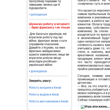
присутствовать на 
прогулянку парками та
«озвучила» суть и качес
скверами, можна ще й
підзаробити.
Что касается перспект
самым прибыльным биз
• докладніше
компании и рекламные
соцпакет, а работа ча
Шукаємо роботу в інтернеті
клиентов. Оплата труд
– біржі фрилансу і не тільки
заказчика, собственн
компании). За слоган
Для багатьох українців, які
разделяться по креат
втратили роботу під час
и эксклюзивный будут
війни, фриланс може стати
одно непростое направ
справжнім спасінням.
сложность назвать как
Давайте з’ясуємо, на яких
учитывать даже то, ч
фриланс-майданчиках
слоги, и, наконец, в
шукати замовлення, якщо ви
креативное название
втратили робоче місце
продукции, клиент мож
внаслідок російсько-
что часто приходитс
української війни.
компенсироваться зара
прайсе рекламной комп
• докладніше
Сегодня, помимо рек
промоакции и готовитс
Зверніть увагу:
детектив».
— Все, за что платят 
Робота кухарем в Києві
пришлось избавиться о
можно наблюдать и в р
Робота водієм в Києві
занимаюсь всем понемн
Сейчас планирую пойт
Робота вантажником в Києві