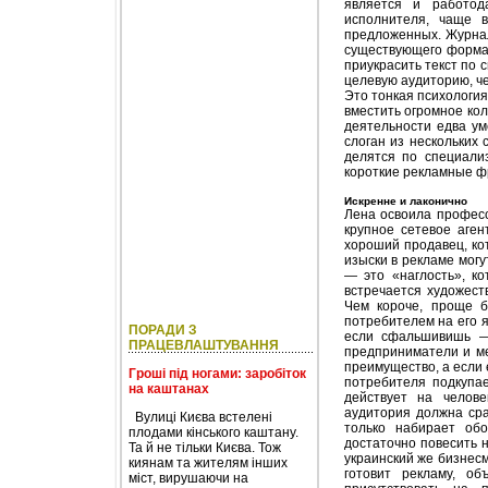
является и работод
исполнителя, чаще 
предложенных. Журнал
существующего формат
приукрасить текст по 
целевую аудиторию, че
Это тонкая психология
вместить огромное кол
деятельности едва ум
слоган из нескольких 
делятся по специали
короткие рекламные фр
Искренне и лаконично
Лена освоила професс
крупное сетевое аге
хороший продавец, ко
изыски в рекламе могу
— это «наглость», ко
встречается художест
Чем короче, проще б
потребителем на его я
ПОРАДИ З
если сфальшивишь —
ПРАЦЕВЛАШТУВАННЯ
предприниматели и ме
преимущество, а если 
Гроші під ногами: заробіток
потребителя подкупа
на каштанах
действует на челове
аудитория должна сра
Вулиці Києва встелені
только набирает об
плодами кінського каштану.
достаточно повесить 
Та й не тільки Києва. Тож
украинский же бизнесм
киянам та жителям інших
готовит рекламу, об
міст, вирушаючи на