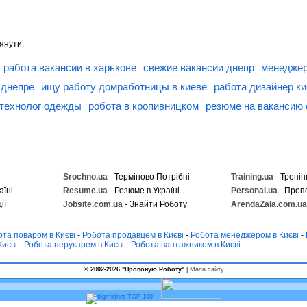
янути:
работа вакансии в харькове
свежие вакансии днепр
менеджер
 днепре
ищу работу домработницы в киеве
работа дизайнер ки
 технолог одежды
робота в кропивницком
резюме на вакансию
Srochno.ua
- Терміново Потрібні
Training.ua
- Тренін
аїні
Resume.ua
- Резюме в Україні
Personal.ua
- Проп
ії
Jobsite.com.ua
- Знайти Роботу
ArendaZala.com.ua
ота поваром в Києві
-
Робота продавцем в Києві
-
Робота менеджером в Києві
-
Києві
-
Робота перукарем в Києві
-
Робота вантажником в Києві
© 2002-2026 "Пропоную Роботу"
|
Мапа сайту