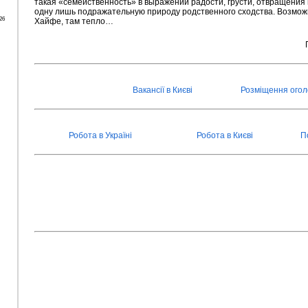
такая «семейственность» в выражении радости, грусти, отвращения 
одну лишь подражательную природу родственного сходства. Возможно 
26
Хайфе, там тепло…
Вакансії в Києві
Розміщення ого
Робота в Україні
Робота в Києві
П