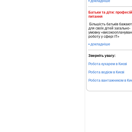
• докладніше
Батьки та діти: професі
питання
Більшість батьків бажают
для своїх дітей загально-
умовну «високооплачуван
роботу у сфері IT»
• докладніше
Зверніть увагу:
Робота кухарем в Києві
Робота водієм в Києві
Робота вантажником в Киє