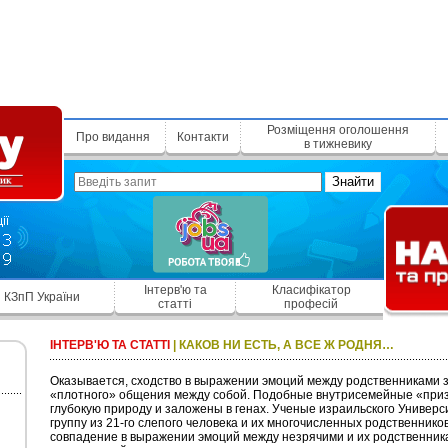
Розміщення оголошення
Про видання
Контакти
в тижневику
Знайти
Інтерв'ю та
Класифікатор
КЗпП України
статті
професій
ІНТЕРВ'Ю ТА СТАТТІ
|
КАКОВ НИ ЕСТЬ, А ВСЕ Ж РОДНЯ…
Оказывается, сходство в выражении эмоций между родственниками з
«плотного» общения между собой. Подобные внутрисемейные «при
глубокую природу и заложены в генах. Ученые израильского Универс
группу из 21-го слепого человека и их многочисленных родственник
совпадение в выражении эмоций между незрячими и их родственник