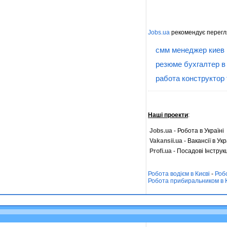
Jobs.ua
рекомендує перегл
смм менеджер киев
резюме бухгалтер в
работа конструктор
Наші проекти
:
Jobs.ua
- Робота в Україні
Vakansii.ua
- Вакансії в Укр
Profi.ua
- Посадові Інструкц
Робота водієм в Києві
-
Роб
Робота прибиральником в 