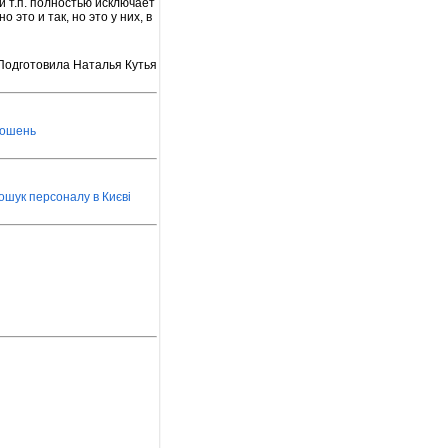
и т.п. полностью исключает
это и так, но это у них, в
Подготовила Наталья Кутья
лошень
ошук персоналу в Києві