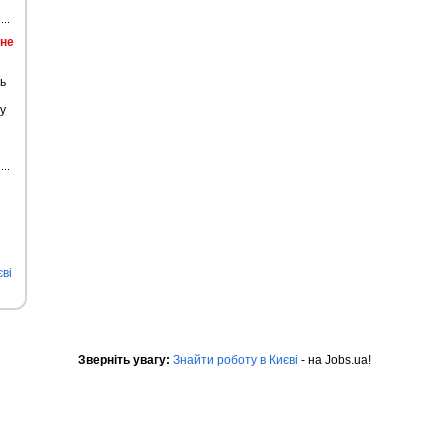
йне
ь
у
ві
Зверніть увагу:
Знайти роботу в Києві
- на Jobs.ua!