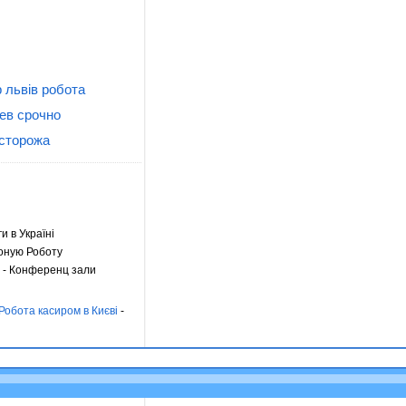
 львів робота
ев срочно
 сторожа
ги в Україні
оную Роботу
- Конференц зали
Робота касиром в Києві
-