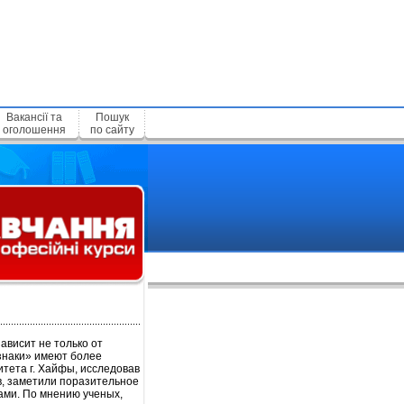
Вакансії та
Пошук
оголошення
по сайту
ависит не только от
знаки» имеют более
итета г. Хайфы, исследовав
ов, заметили поразительное
ами. По мнению ученых,