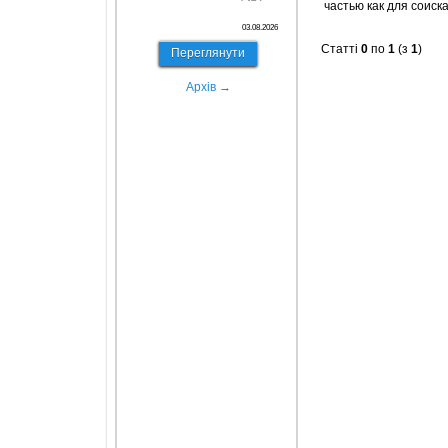
частью как для соиск
03.08.2026
Статті
0
по
1
(з
1
)
Переглянути
Архів →