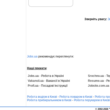
Зверніть увагу:
З
Jobs.ua
рекомендує переглянути:
Наші проекти
:
Jobs.ua
- Робота в Україні
Srochno.ua
- Те
Vakansii.ua
- Вакансії в Україні
Resume.ua
- Ре
Profi.ua
- Посадові Інструкції
Jobsite.com.ua
Робота водієм в Києві
-
Робота поваром в Києві
-
Робота про
Робота прибиральником в Києві
-
Робота перукарем в Києві
© 2002-2026