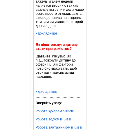
тяжелым днем недели
является вторник, так как
важные встречи и дела чаще
всего просто откладываются
с понедельника на вторник,
тем самым усложняя второй
день недели.
• докладніше
Як підштовхнути дитину
стати програмістом?
Давайте з’ясуємо, як
підштовхнути дитину до
сфери ІТ, і які фактори
потрібно врахувати, щоб
отримати максимум від
навчання.
• докладніше
Зверніть увагу:
Робота кухарем в Києві
Робота водієм в Києві
Робота вантажником в Києві