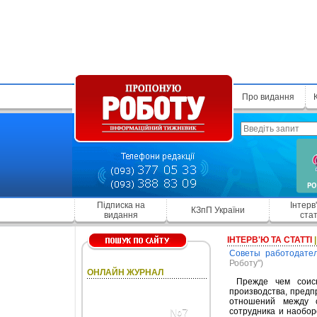
Про видання
Підписка на
Інтерв
КЗпП України
видання
стат
ІНТЕРВ'Ю ТА СТАТТІ
Советы работодате
Роботу")
ОНЛАЙН ЖУРНАЛ
Прежде чем соиска
производства, предп
отношений между с
сотрудника и наобор
№7